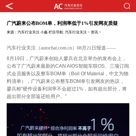
广汽蔚来公布BOM单，利润率低于1%引发网友质疑
来源：
汽车行业关注
小鑫
栏目导航:
汽车行业关注
>
资讯
>
汽车行业关注（autochat.com.cn）08月21日报道——
8
月19日，广汽蔚来创始人廖兵在北京举办的发布会上，
公布了广汽蔚来最新的CAN AIOS智能车联OS、三项订阅
式会员服务以及整车BOM单（Boil Of Material，中文为物
料清单），广汽蔚来公布整车BOM单引发网友的热议，
廖兵称“硬件设备利润率不会超过1%，如有超出部分，将
超出部分全部返还给用户。”