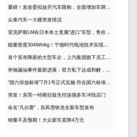
重磅！发改委拟放开汽车限购，全面增加车牌指标
众泰汽车一大楼突发情况
雷克萨斯LM在日本本土竟属“进口”车型，售价2580万日元
能量密度304Wh/kg！宁德时代电池技术实现突破
首个宣布降薪的大型车企，上汽集团旗下员工降薪文件曝光
奔驰漏油事件最新进展：双方私下达成和解，工商已介入调查
“国六排放标准”7月1号正式实施 符合国六标准车型目录一览
突发！东莞一特斯拉疑失控连撞多车冲毁店门
命名“凡尔赛”，东风雪铁龙全新车型发布
销量不及预期！大众新车直降4万元