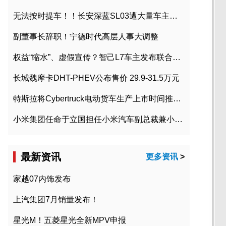
无法按时提车！！长安深蓝SL03遭大量车主投诉
副董事长辞职！宁德时代高层人事大调整
权益“缩水”、虚假宣传？智己L7车主发布联合维权声明
长城魏摩卡DHT-PHEV公布售价 29.9-31.5万元
特斯拉将Cybertruck电动货车生产上市时间推迟到2023年初
小米集团任命于立国担任小米汽车副总裁兼小米汽车北京总部政委
最新资讯
更多资讯
>
家越07内饰发布
上汽集团7月销量发布！
星光M！五菱星光全新MPV申报