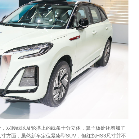
计，双腰线以及轮拱上的线条十分立体，翼子板处还增加了
寸方面，虽然新车定位紧凑型SUV，但红旗HS3尺寸并不