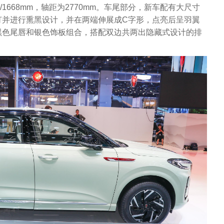
0/1668mm，轴距为2770mm。车尾部分，新车配有大尺寸
灯并进行熏黑设计，并在两端伸展成C字形，点亮后呈羽翼
黑色尾唇和银色饰板组合，搭配双边共两出隐藏式设计的排