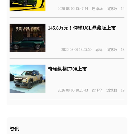
2026-08-06 15:47:44
连泽华
浏览数：14
145.8万元！仰望U8L鼎藏版上市
2026-08-06 13:55:50
思远
浏览数：13
奇瑞纵横F700上市
2026-08-06 10:23:43
连泽华
浏览数：19
资讯