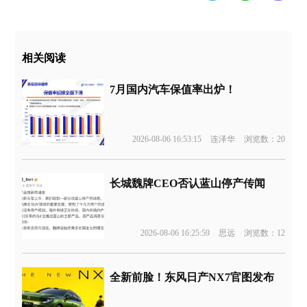
相关阅读
7月国内汽车保值率出炉！
2026-08-06 16:53:15
连泽华
浏览数：20
长城魏牌CEO否认蓝山停产传闻
2026-08-06 16:25:59
思远
浏览数：12
全新前脸！东风日产NX7官图发布