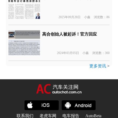
2025年09月28日
小鑫
浏览数：86
高合创始人被起诉！官方回应
2024年03月05日
小鑫
浏览数：360
更多资讯
>
联系我们
老虎车网
电车报告
AutoBeta