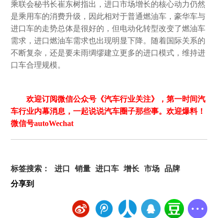
乘联会秘书长崔东树指出，进口市场增长的核心动力仍然
是乘用车的消费升级，因此相对于普通燃油车，豪华车与
进口车的走势总体是很好的，但电动化转型改变了燃油车
需求，进口燃油车需求也出现明显下降。随着国际关系的
不断复杂，还是要未雨绸缪建立更多的进口模式，维持进
口车合理规模。
欢迎订阅微信公众号《汽车行业关注》，第一时间汽
车行业内幕消息，一起说说汽车圈子那些事。欢迎爆料！
微信号autoWechat
标签搜索：
进口
销量
进口车
增长
市场
品牌
分享到