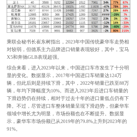
乘联会秘书长崔东树指出，2023年中国传统豪华车走势相
对较弱，但德系主力品牌进口销量表现较好，其中，宝马
X5和奔驰GLB表现超强。
综合来看，进入2023年以来，中国进口车市发生了十分明
显的变化。数据显示，2017年中国进口车销量达124万
辆，但此后则是持续下滑，其中，2022年销量已跌至88万
辆，年均下降幅度为10%。而进入2023年后进口车销量的
下滑趋势仍在持续，相对于过去十年的进口量低点仍有下
降。不过，尽管进口车整体销量呈现下滑趋势，但豪华车
领域中增长尤为明显，市场份额也在不断提升。数据显
示，豪华车市场份额已从2019年的79.8%上升到2023年的
91%。