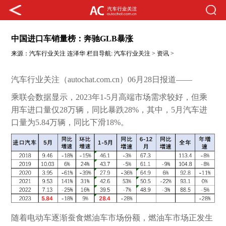
中国进口车销量榜：奔驰GLB暴涨
来源：
汽车行业关注
连泽华
栏目导航:
汽车行业关注
>
资讯
>
汽车行业关注（autochat.com.cn）06月28日报道——
乘联会数据显示，2023年1-5月高端市场需求较好，但乘
用车进口量仅28万辆，同比暴跌28%，其中，5月汽车进
口量为5.84万辆，同比下滑18%。
随着电动车逐渐蚕食燃油车市场份额，燃油车市场正发生