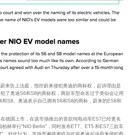
式将蔚来告上法庭，指控蔚来侵犯奥迪的商标权，起诉理由是
侵犯了奥迪S6和S8的商标权，两款车型命名过于类似会让用
和S8。奥迪表示自己拥有S6和S8的商标，蔚来的ES6和
并未在德国上市，在该市场推出的首款纯电动车ES7已经更名
林举行“NIO Berlin”，同时发布ET7、ET5 和ES7三款车
L7”。对此行为，市场普遍猜测或与此前奥迪起诉蔚来侵犯商