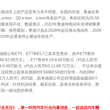
在电动车上的产品竞争力并不明显。在国内市场，奥迪在售
e-tron、Q5 e-tron、e-tron等多款产品，售价区间为20-50
量表现不佳。数据显示，2022年奥迪纯电动车全球销量累
25万辆。按照规划，奥迪计划从2026年起仅推出电动车，2029
033年起逐渐停止燃油车的生产。
在德国公布ET5、ET7和EL7三款车型售价，其中ET5售价
.48-52.09万元），ET7售价8.19-9.09万欧元（约合人民币
.59-9.49万欧元（约合人民币63.11-69.72万元）。不过本次最
法院禁止蔚来在德国对ES6和ES8进行宣传，与此同时，
.72万人民币）的罚款，蔚来德国公司总经理或面临最高6个
终判决，针对判决结果，截至目前，蔚来没有发表评论，暂
更高一级法院的审理。
行业关注》，第一时间汽车行业内幕消息，一起说说汽车圈