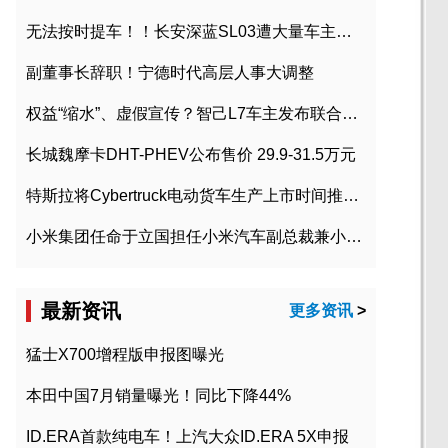
无法按时提车！！长安深蓝SL03遭大量车主投诉
副董事长辞职！宁德时代高层人事大调整
权益“缩水”、虚假宣传？智己L7车主发布联合维权声明
长城魏摩卡DHT-PHEV公布售价 29.9-31.5万元
特斯拉将Cybertruck电动货车生产上市时间推迟到2023年初
小米集团任命于立国担任小米汽车副总裁兼小米汽车北京总部政委
最新资讯
更多资讯
>
猛士X700增程版申报图曝光
本田中国7月销量曝光！同比下降44%
ID.ERA首款纯电车！上汽大众ID.ERA 5X申报