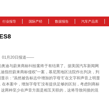
行业报导
国际产经
数据报告
汽车产品库
ES8
cn）01月20日报道——
的奥迪与蔚来商标纠纷案终于有结果了。据美国汽车新闻网
针对“奥迪指控蔚来商标侵权”一案，慕尼黑地区法院作出判决，判
显示：“虽然被告标志中增加的字母‘E'在文字和声音上明显
然而，在本案中，增加字母′E'没有提供足够的区别，考虑到商标
，这两种至少在声音方面是相互关联的，这将导致间接的混