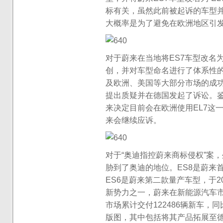
标有关，虽然此前被起诉的车型并
大概率是为了避免在欧洲地区引
对于蔚来在当地将ES7车型改名为
创，并对车型命名进行了体系性的
及欧洲、美国等大部分市场的成功
提出质疑并在德国发起了诉讼。
来决定目前会在欧洲使用EL7这
来会继续应诉。
对于“奥迪指控蔚来商标侵权”案
胁到了奥迪的地位。ES8是蔚来首款
ES6是蔚来第二款量产车型，于20
新势力之一，蔚来在新能源汽车市
市场累计交付122486辆新车，
版图，其中包括将其产品拓展至德