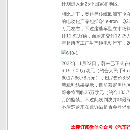
计划进入超25个国家和地区。
相比之下，奥迪等传统欧洲车企
的电动化产品包括Q4 e-tron、Q2L 
万元左右，不过这些车型在市场销
计11.82万辆，而蔚来交付12.
年起所有工厂生产纯电动汽车，2
2022年11月22日，蔚来已正式
6.19-7.09万欧元（约合人民币45
60.17-66.78万元），EL7售价8
新裁判结果显示，目前慕尼黑地区
蔚来将面临25万欧元（约合183
月的监禁。不过此次判决并非最
不清楚蔚来在败诉后是否会寻求
欢迎订阅微信公众号《汽车