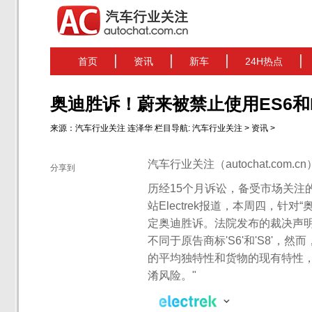
首页
资讯
新车
24H热点
奥迪胜诉！蔚来被禁止使用ES6和
来源：
汽车行业关注
连泽华
栏目导航:
汽车行业关注
>
资讯
>
汽车行业关注（autochat.com.
分享到
历经15个月诉讼，备受市场关注
站Electrek报道，本周四，
定奥迪胜诉。法院发布的裁决声明
不同于原告商标'S6'和'S8'，
的平均独特性和货物的现有特性
淆风险。"