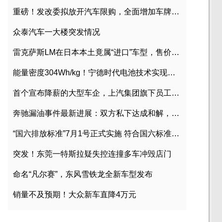
重磅！发改委拟放开汽车限购，全面增加车牌指标
众泰汽车一大楼突发情况
雷克萨斯LM在日本本土竟属“进口”车型，售价2580万日元
能量密度304Wh/kg！宁德时代电池技术实现突破
首个宣布降薪的大型车企，上汽集团旗下员工降薪文件曝光
奔驰漏油事件最新进展：双方私下达成和解，工商已介入调查
“国六排放标准”7月1号正式实施 符合国六标准车型目录一览
突发！东莞一特斯拉疑失控连撞多车冲毁店门
命名“凡尔赛”，东风雪铁龙全新车型发布
销量不及预期！大众新车直降4万元