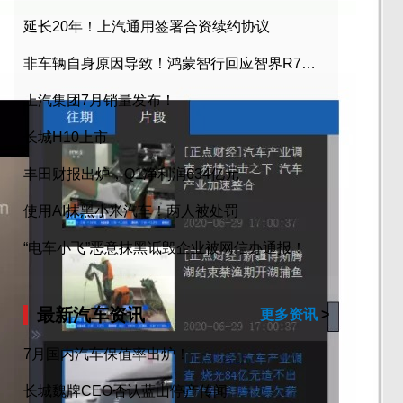
延长20年！上汽通用签署合资续约协议
非车辆自身原因导致！鸿蒙智行回应智界R7起火事故
上汽集团7月销量发布！
长城H10上市
丰田财报出炉，Q1净利润634亿元
使用AI抹黑小米汽车！两人被处罚
“电车小飞”恶意抹黑诋毁企业被网信办通报！
最新汽车资讯
更多资讯
>
7月国内汽车保值率出炉！
长城魏牌CEO否认蓝山停产传闻