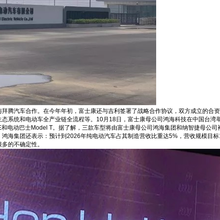
与拜腾汽车合作。在今年年初，富士康还与吉利签署了战略合作协议，双方成立的合资
态系统和电动车全产业链全流程等。10月18日，富士康母公司鸿海科技在中国台湾举办
odel E和电动巴士Model T。据了解，三款车型将由富士康母公司鸿海集团和纳智
鸿海集团还表示：预计到2026年纯电动汽车占其制造营收比重达5%，营收规模目标
很多的不确定性。