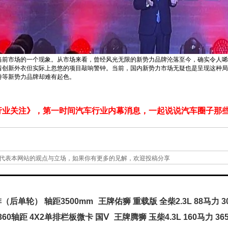
当前市场的一个现象。从市场来看，曾经风光无限的新势力品牌沦落至今，确实令人唏
着创新外衣但实际上忽悠的项目敲响警钟。当前，国内新势力市场无疑也是呈现这种局
特等新势力品牌却难有起色。
业关注》，第一时间汽车行业内幕消息，一起说说汽车圈子那些事。
代表本网站的观点与立场，如果你有更多的见解，欢迎投稿分享
排（后单轮） 轴距3500mm
王牌佑狮 重载版 全柴2.3L 88马力 3
3360轴距 4X2单排栏板微卡 国Ⅴ
王牌腾狮 玉柴4.3L 160马力 36