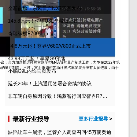
全新前脸！东风日产NX7官图发布
145.8万元！仰望U8L鼎藏版上市
奇瑞纵横F700上市
64.8万元起！尊界V680/V800正式上市
43.98万元起！享界G9预售
合力加速推进拜腾首款车型M-Byte的量产制造工作，力争在2022年第
yte的量产制造。不过，富士康如何带动拜腾汽车发展并没有太多进展，由于
小鹏G9L内饰官图发布
延长20年！上汽通用签署合资续约协议
非车辆自身原因导致！鸿蒙智行回应智界R7起火事故
最新行业报导
更多行业报导
>
缺陷让车主崩溃，监管介入调查召回45万辆奥迪