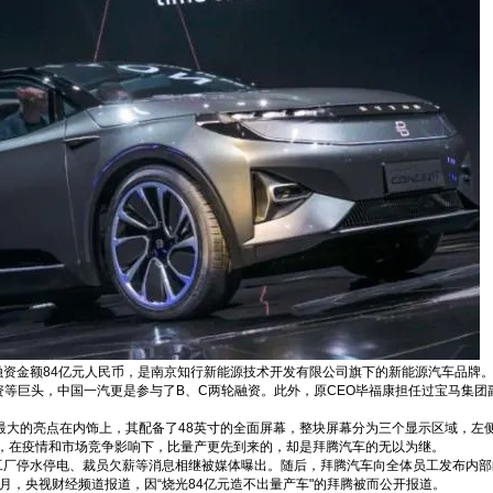
计融资金额84亿元人民币，是南京知行新能源技术开发有限公司旗下的新能源汽车品牌。
等巨头，中国一汽更是参与了B、C两轮融资。此外，原CEO毕福康担任过
宝马
集团
新车最大的亮点在内饰上，其配备了48英寸的全面屏幕，整块屏幕分为三个显示区域，
而，在疫情和市场竞争影响下，比量产更先到来的，却是拜腾汽车的无以为继。
、工厂停水停电、裁员欠薪等消息相继被媒体曝出。随后，拜腾汽车向全体员工发布内
月，央视财经频道报道，因“烧光84亿元造不出量产车"的拜腾被而公开报道。