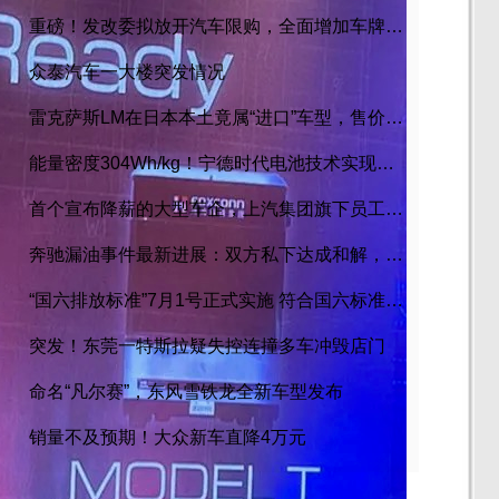
重磅！发改委拟放开汽车限购，全面增加车牌指标
众泰汽车一大楼突发情况
雷克萨斯LM在日本本土竟属“进口”车型，售价2580万日元
能量密度304Wh/kg！宁德时代电池技术实现突破
首个宣布降薪的大型车企，上汽集团旗下员工降薪文件曝光
奔驰漏油事件最新进展：双方私下达成和解，工商已介入调查
“国六排放标准”7月1号正式实施 符合国六标准车型目录一览
突发！东莞一特斯拉疑失控连撞多车冲毁店门
命名“凡尔赛”，东风雪铁龙全新车型发布
销量不及预期！大众新车直降4万元