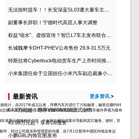
无法按时提车！！长安深蓝SL03遭大量车主投诉
副董事长辞职！宁德时代高层人事大调整
权益“缩水”、虚假宣传？智己L7车主发布联合维权声明
长城魏摩卡DHT-PHEV公布售价 29.9-31.5万元
特斯拉将Cybertruck电动货车生产上市时间推迟到2023年初
小米集团任命于立国担任小米汽车副总裁兼小米汽车北京总部政委
最新资讯
更多资讯
>
据统计，自2017年成立以来，拜腾汽车共进行了六轮融资，融资总额约84
64.8万元起！尊界V680/V800正式上市
副总裁，COO戴雷担任过英菲尼迪中国区总经理，拜腾汽车被外界视为最有
左侧区域显示驾驶相关信息，中央和右侧区域显示导航和其它服务。彼时，官
43.98万元起！享界G9预售
部邮件，经过公司股东和管理层的沟通，自7月1日暂停中国区内地业务运
小鹏G9L内饰官图发布