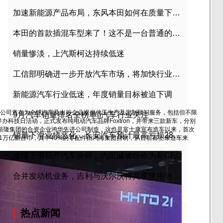
加速新能源产品布局，东风本田如何在质量下转型？
本田的首款插混车型来了！这不是一台普通的CR-V
销量惨淡，上汽斯柯达持续低迷
工信部明确进一步开放汽车市场，将加快行业兼并重组
新能源汽车行业低迷，年度销量目标被迫下调
公司意在为全球汽车及出行企业提供代工生产及定制顾问服务，包括但不限
9月汽车销量排名全榜单||汽车行业关注
科技日活动，正式发布纯电动汽车品牌Foxtron，并带来三款新车，分别
捷母公司裕隆集团的合资企业鸿华先进公司制造，这也是富士康宣布造车以来，首次
销量下滑业绩恶化，长安汽车预计最高亏损28亿元
1万亿新台币，其中40%的零配件由鸿海集团自制，从目前富士康造车来
业绩下滑日产汽车换帅，内田诚被任命为新CEO
合并发动机业务，吉利与沃尔沃将共享使用动力总成
热点新闻