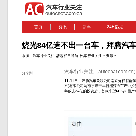
首页
资讯
新车
24H热点
烧光84亿造不出一台车，拜腾汽
来源：
汽车行业关注
思远
栏目导航:
汽车行业关注
>
资讯
>
汽车行业关注（autochat.com.
分享到
11月1日，拜腾汽车关联公司南京知行新能
京)有限公司与南京启宁丰新能源汽车产业投资
年败光84亿的投资后，首款车型M-Byte量