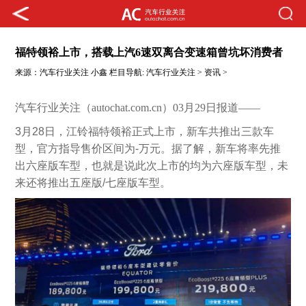
福特领裕上市，搭载上汽6速双离合变速箱曾坑坏消费者
来源：
汽车行业关注
小鑫
栏目导航:
汽车行业关注
>
资讯
>
汽车行业关注（autochat.com.cn）03月29日报道——
3
月28日，江铃福特领裕正式上市，新车共推出三款车
型，官方指导售价区间为-万元。据了解，新车将率先推
出六座版车型，也就是说此次上市的均为六座版车型，未
来还将推出五座版/七座版车型。