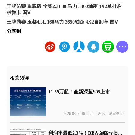
王牌佑狮 重载版 全柴2.3L 88马力 3360轴距 4X2单排栏
板微卡 国Ⅴ
王牌腾狮 玉柴4.3L 160马力 3650轴距 4X2自卸车 国Ⅴ
分享到
相关阅读
11.59万起！全新深蓝S05上市
2026-08-09 16:46:51
思远
浏览数：6
利润率最低2.3%！BBA面临亏损边缘