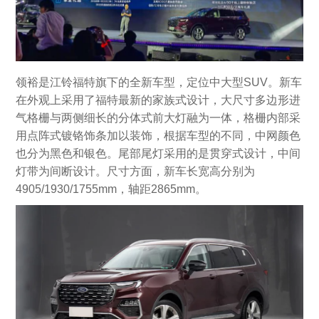
领裕是江铃福特旗下的全新车型，定位中大型SUV。新车
在外观上采用了福特最新的家族式设计，大尺寸多边形进
气格栅与两侧细长的分体式前大灯融为一体，格栅内部采
用点阵式镀铬饰条加以装饰，根据车型的不同，中网颜色
也分为黑色和银色。尾部尾灯采用的是贯穿式设计，中间
灯带为间断设计。尺寸方面，新车长宽高分别为
4905/1930/1755mm，轴距2865mm。