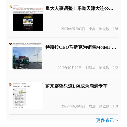
重大人事调整！乐道天津大连公司总经理离职
2025年05月03日
小鑫
浏览数：256
特斯拉CEO马斯克为销售Model3 亲自访问欧洲
2019年02月10日
刘智星
浏览数：242
蔚来辟谣乐道L60成为滴滴专车
2025年06月05日
思远
浏览数：159
更多资讯
>