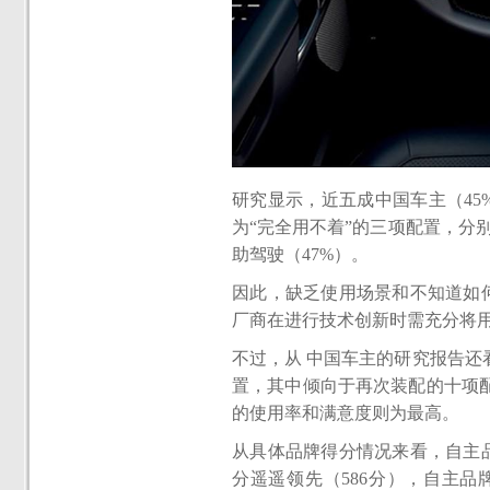
研究显示，近五成中国车主（4
为“完全用不着”的三项配置，分
助驾驶（47%）。
因此，缺乏使用场景和不知道如
厂商在进行技术创新时需充分将
不过，从 中国车主的研究报告还
置，其中倾向于再次装配的十项
的使用率和满意度则为最高。
从具体品牌得分情况来看，自主
分遥遥领先（586分），自主品