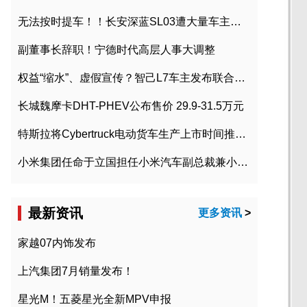
无法按时提车！！长安深蓝SL03遭大量车主投诉
副董事长辞职！宁德时代高层人事大调整
权益“缩水”、虚假宣传？智己L7车主发布联合维权声明
长城魏摩卡DHT-PHEV公布售价 29.9-31.5万元
特斯拉将Cybertruck电动货车生产上市时间推迟到2023年初
小米集团任命于立国担任小米汽车副总裁兼小米汽车北京总部政委
最新资讯
更多资讯
>
家越07内饰发布
上汽集团7月销量发布！
星光M！五菱星光全新MPV申报