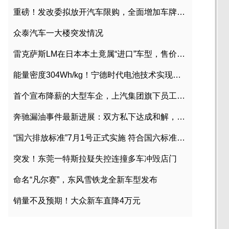
重磅！发改委拟放开汽车限购，全面增加车牌指标
众泰汽车一大楼突发情况
雷克萨斯LM在日本本土竟属“进口”车型，售价2580万日元
能量密度304Wh/kg！宁德时代电池技术实现突破
首个宣布降薪的大型车企，上汽集团旗下员工降薪文件曝光
奔驰漏油事件最新进展：双方私下达成和解，工商已介入调查
“国六排放标准”7月1号正式实施 符合国六标准车型目录一览
突发！东莞一特斯拉疑失控连撞多车冲毁店门
命名“凡尔赛”，东风雪铁龙全新车型发布
销量不及预期！大众新车直降4万元