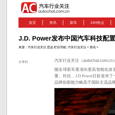
首页
资讯
新车
24H热点
J.D. Power发布中国汽车科
来源：
汽车行业关注
思远
栏目导航:
汽车行业关注
>
资讯
>
汽车行业关注（autochat.com.
分享到
随全球新车逐渐向更高智能化发
重。对此，J.D.Power日前发
品牌创新能力略高于国际主流品