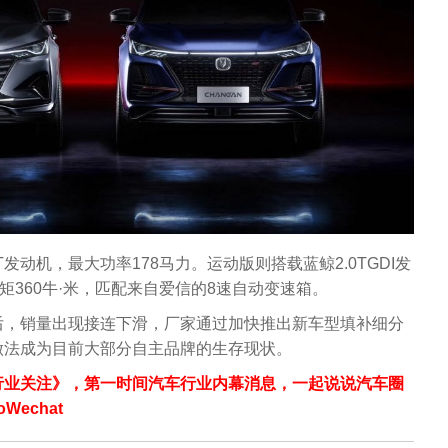
发动机，最大功率178马力。运动版则搭载蓝鲸2.0TGDI发
矩360牛·米，匹配来自爱信的8速自动变速箱。
后，销量出现接连下滑，厂家通过加快推出新车型填补细分
做法成为目前大部分自主品牌的生存现状。
行业关注》，第一时间汽车行业内幕消息，一起说说汽车圈
echat