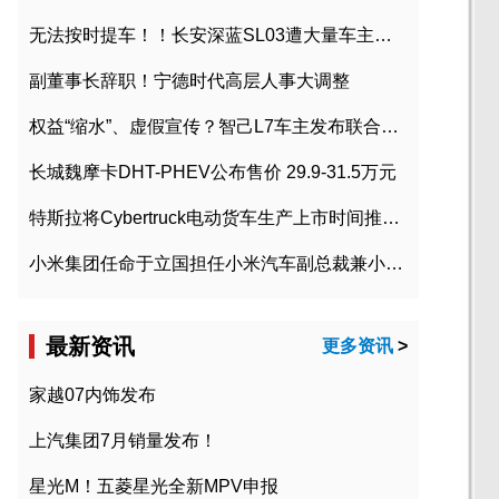
无法按时提车！！长安深蓝SL03遭大量车主投诉
副董事长辞职！宁德时代高层人事大调整
权益“缩水”、虚假宣传？智己L7车主发布联合维权声明
长城魏摩卡DHT-PHEV公布售价 29.9-31.5万元
特斯拉将Cybertruck电动货车生产上市时间推迟到2023年初
小米集团任命于立国担任小米汽车副总裁兼小米汽车北京总部政委
最新资讯
更多资讯
>
家越07内饰发布
上汽集团7月销量发布！
星光M！五菱星光全新MPV申报