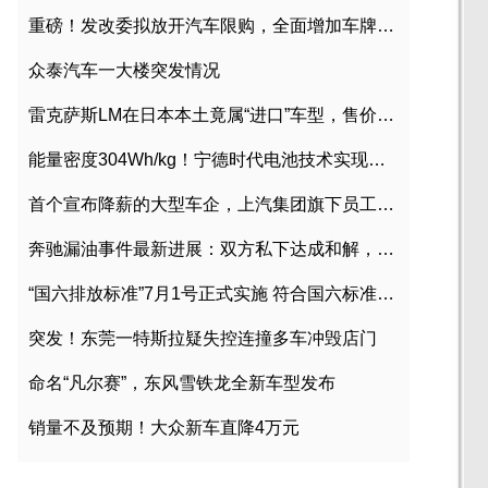
重磅！发改委拟放开汽车限购，全面增加车牌指标
众泰汽车一大楼突发情况
雷克萨斯LM在日本本土竟属“进口”车型，售价2580万日元
能量密度304Wh/kg！宁德时代电池技术实现突破
首个宣布降薪的大型车企，上汽集团旗下员工降薪文件曝光
奔驰漏油事件最新进展：双方私下达成和解，工商已介入调查
“国六排放标准”7月1号正式实施 符合国六标准车型目录一览
突发！东莞一特斯拉疑失控连撞多车冲毁店门
命名“凡尔赛”，东风雪铁龙全新车型发布
销量不及预期！大众新车直降4万元