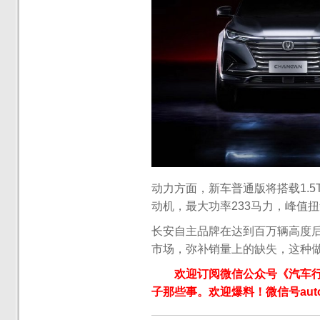
动力方面，新车普通版将搭载1.5T
动机，最大功率233马力，峰值扭
长安自主品牌在达到百万辆高度
市场，弥补销量上的缺失，这种
欢迎订阅微信公众号《汽车
子那些事。欢迎爆料！微信号autoW