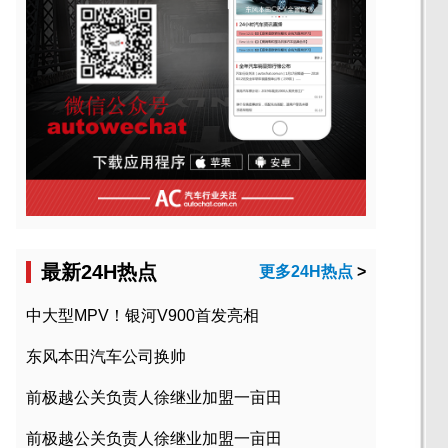
最新24H热点
更多24H热点
>
中大型MPV！银河V900首发亮相
东风本田汽车公司换帅
前极越公关负责人徐继业加盟一亩田
前极越公关负责人徐继业加盟一亩田