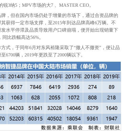
锐3纳5；MPV市场的大7 、MASTER CEO。
品牌，但在国内市场仍处于增量的市场下，通过合资品牌的
其获得一定市场支撑，至2015年到达品牌高峰6万辆。不
研发水平停滞及品质导致用户口碑崩塌，便开始出现销量下
辆，同比跌幅高达56%。
方式，于同年6月对东风裕隆采取了“撤人不撤资”，便让品
6700辆，2019年更跌至了2000辆以下。