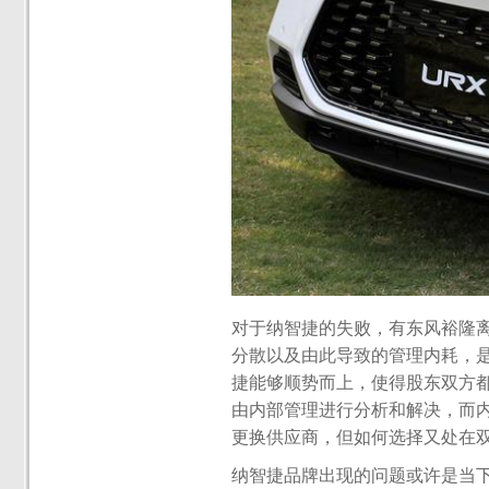
对于纳智捷的失败，有东风裕隆
分散以及由此导致的管理内耗，
捷能够顺势而上，使得股东双方
由内部管理进行分析和解决，而
更换供应商，但如何选择又处在
纳智捷品牌出现的问题或许是当