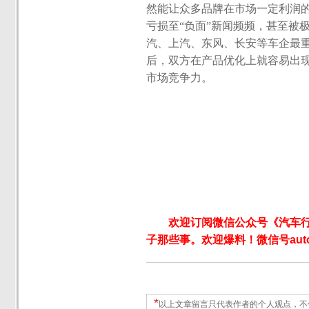
然能让众多品牌在市场一定利润
亏损至“负面”新闻频频，甚至被
汽、上汽、东风、长安等车企最
后，双方在产品优化上就容易出
市场竞争力。
欢迎订阅微信公众号《汽车
子那些事。欢迎爆料！微信号autoW
*
以上文章留言只代表作者的个人观点，不