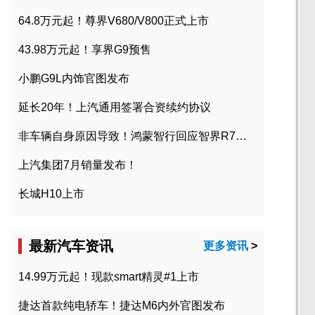
64.8万元起！尊界V680/V800正式上市
43.98万元起！享界G9预售
小鹏G9L内饰官图发布
延长20年！上汽通用签署合资续约协议
非车辆自身原因导致！鸿蒙智行回应智界R7起火事故
上汽集团7月销量发布！
长城H10上市
最新汽车资讯
更多资讯
>
14.99万元起！现款smart精灵#1上市
捷达首款纯电轿车！捷达M6内外官图发布