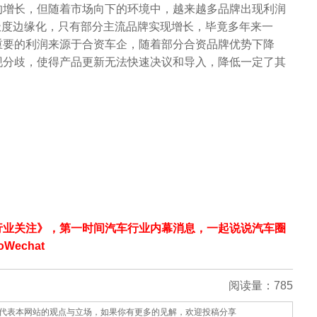
的增长，但随着市场向下的环境中，越来越多品牌出现利润
极度边缘化，只有部分主流品牌实现增长，
毕竟多年来一
重要的利润来源于合资车企，随着部分合资品牌优势下降
现
分歧，使得
产品更新无法快速决议和导入，降低一定了其
行业关注》，第一时间汽车行业内幕消息，一起说说汽车圈
echat
阅读量：
785
代表本网站的观点与立场，如果你有更多的见解，欢迎投稿分享