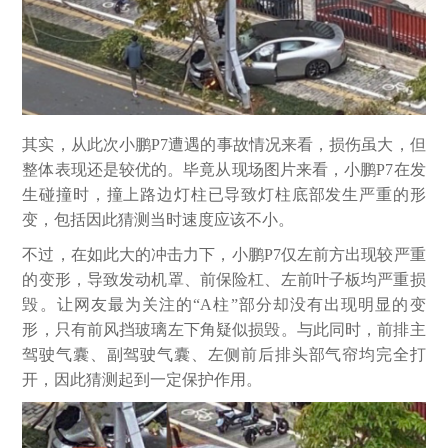
其实，从此次小鹏P7遭遇的事故情况来看，损伤虽大，但
整体表现还是较优的。毕竟从现场图片来看，小鹏P7在发
生碰撞时，撞上路边灯柱已导致灯柱底部发生严重的形
变，包括因此猜测当时速度应该不小。
不过，在如此大的冲击力下，小鹏P7仅左前方出现较严重
的变形，导致发动机罩、前保险杠、左前叶子板均严重损
毁。让网友最为关注的“A柱”部分却没有出现明显的变
形，只有前风挡玻璃左下角疑似损毁。与此同时，前排主
驾驶气囊、副驾驶气囊、左侧前后排头部气帘均完全打
开，因此猜测起到一定保护作用。