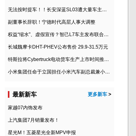
无法按时提车！！长安深蓝SL03遭大量车主投诉
副董事长辞职！宁德时代高层人事大调整
权益“缩水”、虚假宣传？智己L7车主发布联合维权声明
长城魏摩卡DHT-PHEV公布售价 29.9-31.5万元
特斯拉将Cybertruck电动货车生产上市时间推迟到2023年初
小米集团任命于立国担任小米汽车副总裁兼小米汽车北京总部政委
最新新车
更多新车
>
家越07内饰发布
上汽集团7月销量发布！
星光M！五菱星光全新MPV申报