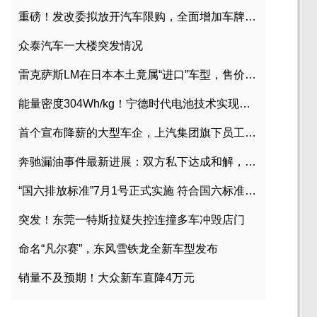
重磅！发改委拟放开汽车限购，全面增加车牌指标
众泰汽车一大楼突发情况
雷克萨斯LM在日本本土竟属“进口”车型，售价2580万日元
能量密度304Wh/kg！宁德时代电池技术实现突破
首个宣布降薪的大型车企，上汽集团旗下员工降薪文件曝光
奔驰漏油事件最新进展：双方私下达成和解，工商已介入调查
“国六排放标准”7月1号正式实施 符合国六标准车型目录一览
突发！东莞一特斯拉疑失控连撞多车冲毁店门
命名“凡尔赛”，东风雪铁龙全新车型发布
销量不及预期！大众新车直降4万元