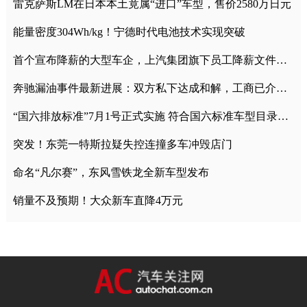
雷克萨斯LM在日本本土竟属“进口”车型，售价2580万日元
能量密度304Wh/kg！宁德时代电池技术实现突破
首个宣布降薪的大型车企，上汽集团旗下员工降薪文件曝光
奔驰漏油事件最新进展：双方私下达成和解，工商已介入调查
“国六排放标准”7月1号正式实施 符合国六标准车型目录一览
突发！东莞一特斯拉疑失控连撞多车冲毁店门
命名“凡尔赛”，东风雪铁龙全新车型发布
销量不及预期！大众新车直降4万元