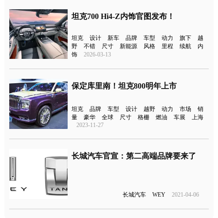
坦克700 Hi4-Z内饰官图发布！
坦克
设计
新车
品牌
车型
动力
旗下
越
野
不错
尺寸
新能源
风格
里程
续航
内
饰
2026-03-13
保定库里南！坦克800明年上市
坦克
品牌
车型
设计
越野
动力
市场
销
量
豪华
全球
尺寸
格栅
燃油
车展
上海
2023-11-27
长城汽车官宣：第二高端品牌要来了
长城汽车
WEY
2021-04-06