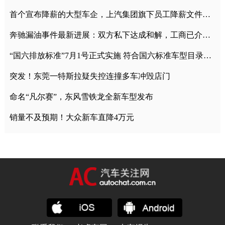
首个宣布降薪的大型车企，上汽集团旗下员工降薪文件曝光
奔驰漏油事件最新进展：双方私下达成和解，工商已介入调查
“国六排放标准”7月1号正式实施 符合国六标准车型目录一览
突发！东莞一特斯拉疑失控连撞多车冲毁店门
命名“凡尔赛”，东风雪铁龙全新车型发布
销量不及预期！大众新车直降4万元