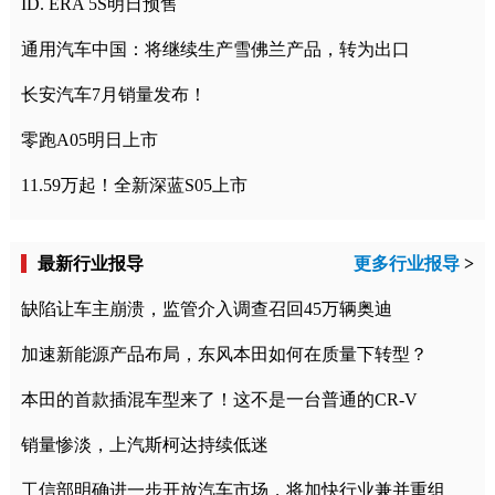
ID. ERA 5S明日预售
通用汽车中国：将继续生产雪佛兰产品，转为出口
长安汽车7月销量发布！
零跑A05明日上市
11.59万起！全新深蓝S05上市
最新行业报导
更多行业报导
>
缺陷让车主崩溃，监管介入调查召回45万辆奥迪
加速新能源产品布局，东风本田如何在质量下转型？
本田的首款插混车型来了！这不是一台普通的CR-V
销量惨淡，上汽斯柯达持续低迷
工信部明确进一步开放汽车市场，将加快行业兼并重组