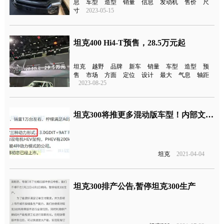
息
车型
造型
销量
信息
发动机
售价
尺
寸
2023-05-15
坦克400 Hi4-T预售，28.5万元起
坦克
越野
品牌
新车
销量
车型
造型
预
售
市场
方面
定位
设计
最大
气息
轴距
2023-08-25
坦克300将推更多混动版车型！内部文件遭曝光
坦克
2021-04-04
坦克300排产公告,暂停坦克300生产