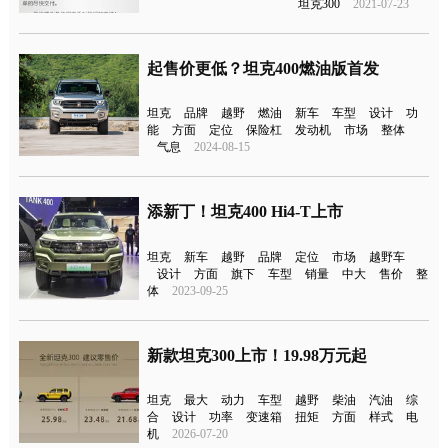
坦克300
2021-07-23
起售价更低？坦克400燃油版首发
坦克
品牌
越野
燃油
新车
车型
设计
功
能
方面
定位
保险杠
发动机
市场
整体
气息
2024-08-15
添新丁！坦克400 Hi4-T上市
坦克
新车
越野
品牌
定位
市场
越野车
设计
方面
旗下
车型
销量
中大
售价
整
体
2023-09-25
新款坦克300上市！19.98万元起
坦克
最大
动力
车型
越野
柴油
汽油
综
合
设计
功率
变速箱
扭矩
方面
样式
电
机
2026-07-20