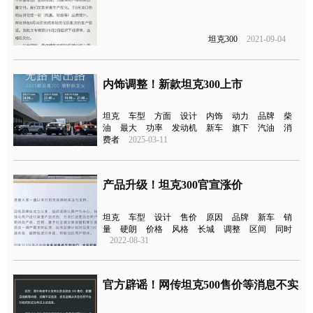
坦克300
2021-09-04
内饰调整！新款坦克300上市
坦克
车型
方面
设计
内饰
动力
品牌
柴
油
最大
功率
发动机
新车
旗下
汽油
消
费者
2025-03-11
产品升级！坦克300官宣涨价
坦克
车型
设计
售价
原因
品牌
新车
销
量
硬朗
价格
风格
长城
调整
区间
同时
2022-08-31
官方辟谣！网传坦克500售价等消息不实