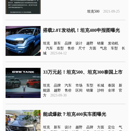
坦克500
2021-09-25
搭载2.0T发动机！坦克400申报图曝光
坦克
新车
品牌
设计
越野
销量
发动机
汽车
造型
售价
尺寸
方面
气息
车型
长
城
2023-04-12
33万元起！坦克500、坦克300泰国上市
坦克
品牌
汽车
市场
车型
长城
泰国
新
能源
越野
售价
区间
销量
沙特
全球
官
方
2023-09-30
能成爆款？坦克400实车图曝光
坦克
新车
设计
越野
品牌
方面
定位
气