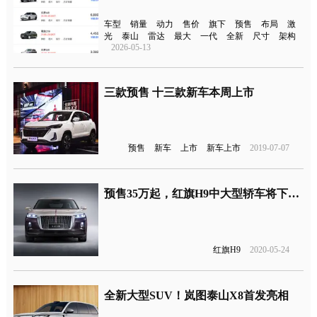
车型
销量
动力
售价
旗下
预售
布局
激
光
泰山
雷达
最大
一代
全新
尺寸
架构
2026-05-13
三款预售 十三款新车本周上市
预售
新车
上市
新车上市
2019-07-07
预售35万起，红旗H9中大型轿车将下月上市
红旗H9
2020-05-24
全新大型SUV！岚图泰山X8首发亮相