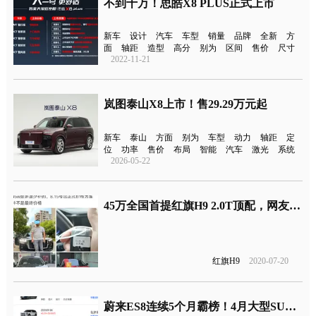
不到十万！思皓X8 PLUS正式上市
新车
设计
汽车
车型
销量
品牌
全新
方
面
轴距
造型
高分
别为
区间
售价
尺寸
2022-11-21
岚图泰山X8上市！售29.29万元起
新车
泰山
方面
别为
车型
动力
轴距
定
位
功率
售价
布局
智能
汽车
激光
系统
2026-05-22
45万全国首提红旗H9 2.0T顶配，网友：真国产粉！
红旗H9
2020-07-20
蔚来ES8连续5个月霸榜！4月大型SUV销量榜