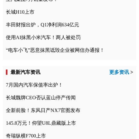
长城H10上市
丰田财报出炉，Q1净利润634亿元
使用AI抹黑小米汽车！两人被处罚
“电车小飞”恶意抹黑诋毁企业被网信办通报！
最新汽车资讯
更多资讯
>
7月国内汽车保值率出炉！
长城魏牌CEO否认蓝山停产传闻
全新前脸！东风日产NX7官图发布
145.8万元！仰望U8L鼎藏版上市
奇瑞纵横F700上市