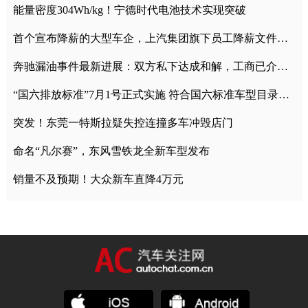
能量密度304Wh/kg！宁德时代电池技术实现突破
首个宣布降薪的大型车企，上汽集团旗下员工降薪文件曝光
奔驰漏油事件最新进展：双方私下达成和解，工商已介入调查
“国六排放标准”7月1号正式实施 符合国六标准车型目录一览
突发！东莞一特斯拉疑失控连撞多车冲毁店门
命名“凡尔赛”，东风雪铁龙全新车型发布
销量不及预期！大众新车直降4万元