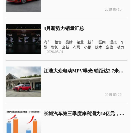
2019-06-15
4月新势力销量汇总
汽车
预售
品牌
销量
新车
区间
理想
车
型
增长
全新
布局
小鹏
技术
定位
动力
2026-05-01
江淮大众电动MPV曝光 轴距达2.7米续航里程为300公里
2019-05-26
长城汽车第三季度净利润为14亿元，与销量同比增长