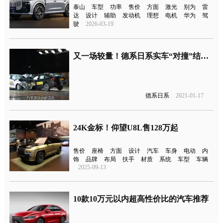
泰山
车型
功率
售价
方面
激光
别为
雷
达
设计
辅助
发动机
理想
电机
华为
驾
驶
2026-03-19
又一场较量！德系日系实车“对撞”结果很意外
德系日系
2021-01-17
24K金标！仰望U8L售128万起
售价
座椅
方面
设计
汽车
车身
电动
内
饰
品牌
布局
扶手
材质
系统
车型
车辆
2025-09-13
10款10万元以内超高性价比的汽车推荐