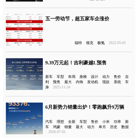
五一劳动节，超五家车企涨价
福特
领克
极氪
2022-05-01
9.39万元起！吉利豪越L预售
新车
车型
布局
座椅
设计
动力
售价
吉
利
预售
最大
内饰
发动机
现款
系统
车
身
2025-11-24
6月新势力销量出炉！零跑飙升9万辆
汽车
理想
全新
车型
售价
小米
功率
新
车
鸿蒙
销量
最大
动力
单月
历史
数据
2026-07-01