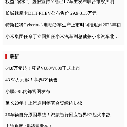
权益“缩水”、虚假宣传？智己L7车主发布联合维权声明
长城魏摩卡DHT-PHEV公布售价 29.9-31.5万元
特斯拉将Cybertruck电动货车生产上市时间推迟到2023年初
小米集团任命于立国担任小米汽车副总裁兼小米汽车北京总部政委
最新
64.8万元起！尊界V680/V800正式上市
43.98万元起！享界G9预售
小鹏G9L内饰官图发布
延长20年！上汽通用签署合资续约协议
非车辆自身原因导致！鸿蒙智行回应智界R7起火事故
上汽集团7月销量发布！