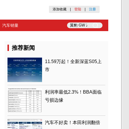
添加收藏
|
登陆
|
注册
汽车销量
推荐新闻
11.59万起！全新深蓝S05上
市
利润率最低2.3%！BBA面临
亏损边缘
汽车不好卖！本田利润翻倍