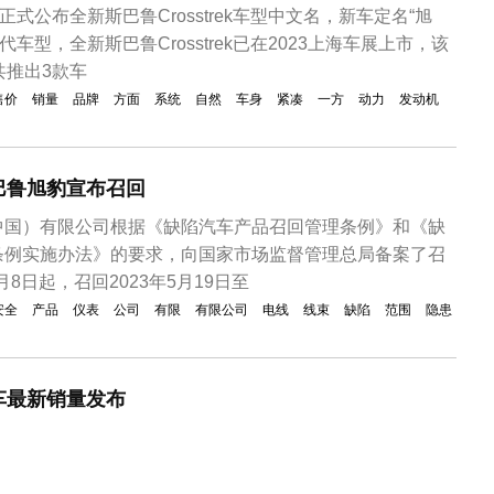
正式公布全新斯巴鲁Crosstrek车型中文名，新车定名“旭
代车型，全新斯巴鲁Crosstrek已在2023上海车展上市，该
共推出3款车
售价
销量
品牌
方面
系统
自然
车身
紧凑
一方
动力
发动机
巴鲁旭豹宣布召回
中国）有限公司根据《缺陷汽车产品召回管理条例》和《缺
条例实施办法》的要求，向国家市场监督管理总局备案了召
月8日起，召回2023年5月19日至
安全
产品
仪表
公司
有限
有限公司
电线
线束
缺陷
范围
隐患
车最新销量发布