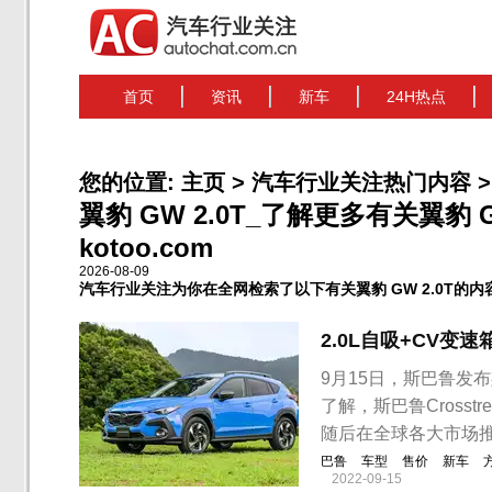
首页
资讯
新车
24H热点
您的位置:
主页
>
汽车行业关注热门内容
>
翼豹 GW 2.0T_了解更多有关翼豹 
kotoo.com
2026-08-09
汽车行业关注为你在全网检索了以下有关翼豹 GW 2.0T的内
2.0L自吸+CV变
9月15日，斯巴鲁发布
了解，斯巴鲁Cross
随后在全球各大市场
巴鲁
车型
售价
新车
2022-09-15