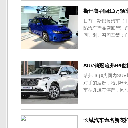
斯巴鲁召回13万辆
日前，斯巴鲁汽车（
陷汽车产品召回管理
回计划。召回车型：自
汽车，共计132954辆
间生产的部分进口2013
年8月...
SUV销冠哈弗H6
哈弗H6作为国内SU
对手的追赶，哈弗H6
车型并没有停产，同时
长城汽车命名新花样