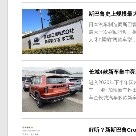
斯巴鲁史上规模最大
日本汽车制造商斯巴鲁
最大一次召回行动。
人”和“翼豹”两款车型，
间。日本国内共计需召
报道称在通常情况下
动机。但是这一开关发.
长城4款新车集中亮
进入2020年下半年
车，同时加快新车推
车企长城汽车多款新车
克300等。哈弗大狗
动物园车系。新车来
正，其盾型式前格栅，
好听？新斯巴鲁Cros