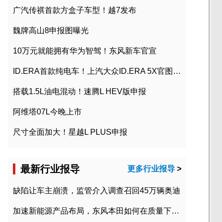
广汽传祺首款方盒子车型！越7发布
魏牌高山8申报图曝光
10万元就能拥有华为智驾！东风新车官宣
ID.ERA首款纯电车！上汽大众ID.ERA 5X官图发布
搭载1.5L油电混动！速腾L HEV版申报
阿维塔07L今晚上市
尺寸全面加大！星越L PLUS申报
最新行业报导
更多行业报导
>
缺陷让车主崩溃，监管介入调查召回45万辆奥迪
加速新能源产品布局，东风本田如何在质量下转型？