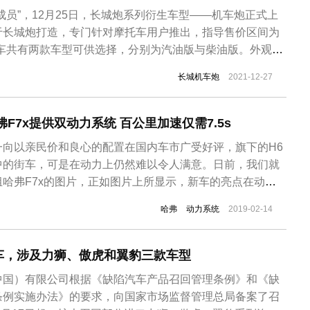
成员”，12月25日，长城炮系列衍生车型——机车炮正式上
于长城炮打造，专门针对摩托车用户推出，指导售价区间为
万元，新车共有两款车型可供选择，分别为汽油版与柴油版。外观方
采用长城炮的家族式造型，前脸部分与长城炮乘用皮卡全球
长城机车炮
2021-12-27
作为火炮后又一款“特殊版炮”，这款车在车身侧面设计构造
提供单...
F7x提供双动力系统 百公里加速仅需7.5s
一向以亲民价和良心的配置在国内车市广受好评，旗下的H6
中的街车，可是在动力上仍然难以令人满意。日前，我们就
哈弗F7x的图片，正如图片上所显示，新车的亮点在动力
7.5s，这款车将于本年三月上市。外观上，不同于哈弗H系
哈弗
动力系统
2019-02-14
前脸一组獠牙式的大灯与六边形进气格栅的设计，给人一种
动机盖采用凸出线设计...
车，涉及力狮、傲虎和翼豹三款车型
中国）有限公司根据《缺陷汽车产品召回管理条例》和《缺
条例实施办法》的要求，向国家市场监督管理总局备案了召