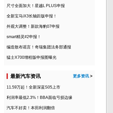
尺寸全面加大！星越L PLUS申报
全新宝马iX3长轴距版申报！
外观大调整！新款海豹07申报
smart精灵#2申报！
编造散布谣言！奇瑞集团法务部通报
猛士X700增程版申报图曝光
最新汽车资讯
更多资讯
>
11.59万起！全新深蓝S05上市
利润率最低2.3%！BBA面临亏损边缘
汽车不好卖！本田利润翻倍