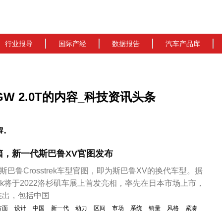
行业报导
国际产经
数据报告
汽车产品库
GW 2.0T的内容_科技资讯头条
容。
速箱，新一代斯巴鲁XV官图发布
斯巴鲁Crosstrek车型官图，即为斯巴鲁XV的换代车型。据
trek将于2022洛杉矶车展上首发亮相，率先在日本市场上市，
推出，包括中国
方面
设计
中国
新一代
动力
区间
市场
系统
销量
风格
紧凑