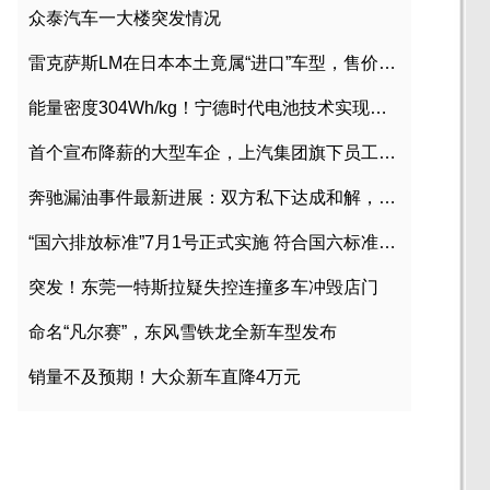
众泰汽车一大楼突发情况
雷克萨斯LM在日本本土竟属“进口”车型，售价2580万日元
能量密度304Wh/kg！宁德时代电池技术实现突破
首个宣布降薪的大型车企，上汽集团旗下员工降薪文件曝光
奔驰漏油事件最新进展：双方私下达成和解，工商已介入调查
“国六排放标准”7月1号正式实施 符合国六标准车型目录一览
突发！东莞一特斯拉疑失控连撞多车冲毁店门
命名“凡尔赛”，东风雪铁龙全新车型发布
销量不及预期！大众新车直降4万元