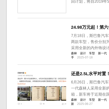
回计划，将自2019
车，共计5035辆。召
部分进口2014年款力
月29日期间生...
24.98万元起！
7月18日，斯巴鲁汽
两款车型，售价分别为2
采用全新的内外饰设计
森林
设计
车型
新一代
手
2025-07-18
还是2.5L水平对
6月26日，斯巴鲁汽
一代森林人采用全新的
箱，新车将于近期在
森林
设计
车型
新一代
新
2025-06-27