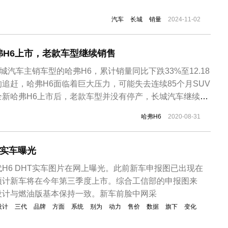
汽车
长城
销量
2024-11-02
弗H6上市，老款车型继续销售
为长城汽车主销车型的哈弗H6，累计销量同比下跌33%至12.18
追赶，哈弗H6面临着巨大压力，可能失去连续85个月SUV
全新哈弗H6上市后，老款车型并没有停产，长城汽车继续实
H6产品线从而加强市场竞争。此次上市的H6车型为第三代
哈弗H6
2020-08-31
T发动机的4款车型，售价11.59-13.49万元。新车外观变
T实车曝光
H6 DHT实车图片在网上曝光。此前新车申报图已出现在
预计新车将在今年第三季度上市。综合工信部的申报图来
设计与燃油版基本保持一致。新车前脸中网采
设计
三代
品牌
方面
系统
别为
动力
售价
数据
旗下
变化