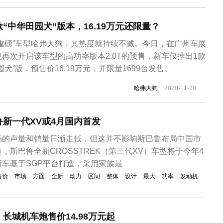
“中华田园犬”版本，16.19万元还限量？
“重磅”车型哈弗大狗，其热度就持续不减。今日，在广州车展
再次开启该车型的高功率版本2.0T的预售，新车仅推出1款
犬”版，预售价16.19万元，并限量1699台发售。
哈弗大狗
2020-11-20
鲁新一代XV或4月国内首发
场的声量和销量日渐走低，但这并不影响斯巴鲁布局中国市
，斯巴鲁全新CROSSTREK（第三代XV）车型将于今年4
车基于SGP平台打造，采用家族最
售价
市场
方面
全新
动力
区间
整体
设计
最大
功率
发动机
长城机车炮售价14.98万元起