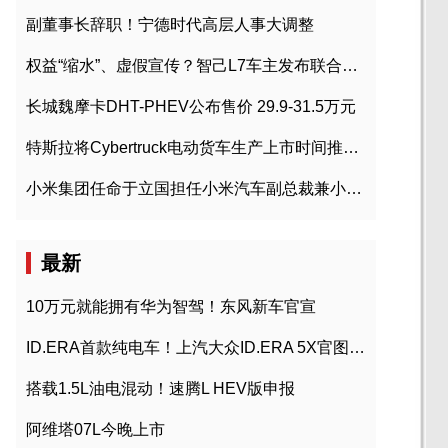
副董事长辞职！宁德时代高层人事大调整
权益“缩水”、虚假宣传？智己L7车主发布联合维权声明
长城魏摩卡DHT-PHEV公布售价 29.9-31.5万元
特斯拉将Cybertruck电动货车生产上市时间推迟到2023年初
小米集团任命于立国担任小米汽车副总裁兼小米汽车北京总部政委
最新
10万元就能拥有华为智驾！东风新车官宣
ID.ERA首款纯电车！上汽大众ID.ERA 5X官图发布
搭载1.5L油电混动！速腾L HEV版申报
阿维塔07L今晚上市