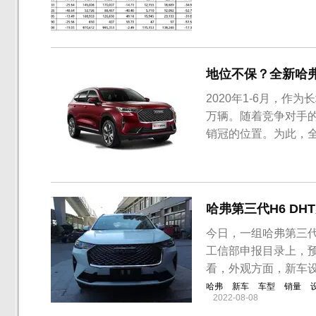
地位不保？全新哈
2020年1-6月，作
万辆。随着竞争对手的
销冠的位置。为此，
现同堂销售策略，延长
产品，先期推出搭载1.5
化较大...
哈弗第三代H6 DH
今日，一组哈弗第三代
工信部申报目录上，
看，外观方面，新车
哈弗
新车
车型
销量
2022-08-08