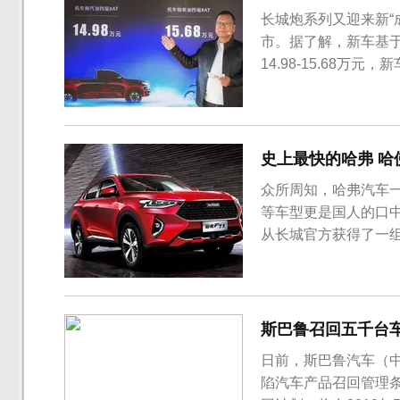
长城炮系列又迎来新“
市。据了解，新车基
14.98-15.68
面，新车整体的设计
版并无太大区别，不过
上则比较有亮点，新车仅
史上最快的哈弗 哈佛
众所周知，哈弗汽车
等车型更是国人的口
从长城官方获得了一组
系统，百公里加速仅需
列车型的设计风格。
运动气息。另外车子发
斯巴鲁召回五千台
日前，斯巴鲁汽车（
陷汽车产品召回管理