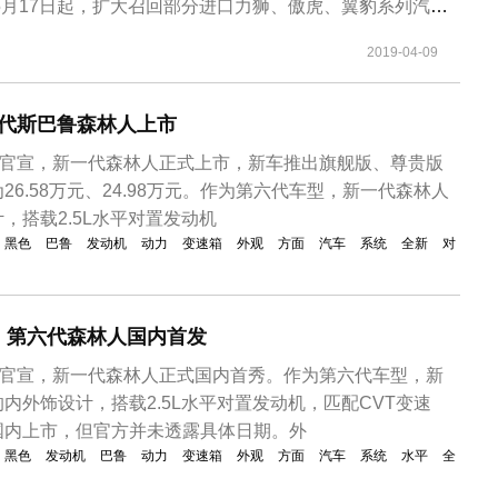
年5月17日起，扩大召回部分进口力狮、傲虎、翼豹系列汽
回车型：（一）2014年1月6日至2014年7月14日期间生产的
2019-04-09
狮系列汽车，共计183辆；（二）2014年1月6日至2014年8
第六代斯巴鲁森林人上市
车官宣，新一代森林人正式上市，新车推出旗舰版、尊贵版
6.58万元、24.98万元。作为第六代车型，新一代森林人
，搭载2.5L水平对置发动机
黑色
巴鲁
发动机
动力
变速箱
外观
方面
汽车
系统
全新
对
置！第六代森林人国内首发
车官宣，新一代森林人正式国内首秀。作为第六代车型，新
内外饰设计，搭载2.5L水平对置发动机，匹配CVT变速
国内上市，但官方并未透露具体日期。外
黑色
发动机
巴鲁
动力
变速箱
外观
方面
汽车
系统
水平
全