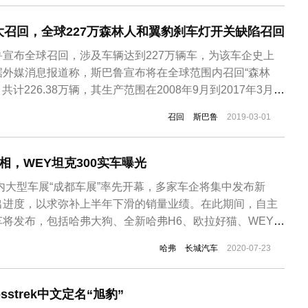
召回，全球227万森林人和翼豹刹车灯开关缺陷召回
宣布全球召回，涉及车辆达到227万辆车，为该车企史上
据外媒消息报道称，斯巴鲁宣布将在全球范围内召回“森林
共计226.38万辆，其生产范围在2008年9月到2017年3月之
回30.67万辆，而北美市场需召回近200万辆。召回原因：
召回
斯巴鲁
2019-03-01
，踩下刹车踏板的同时会切换到刹车灯的开关，进而启动发
..
相，WEY坦克300实车曝光
国内大型车展“成都车展”率先开幕，多家车企将集中发布新
出进度，以求弥补上半年下滑的销量业绩。在此期间，自主
将发布，包括哈弗大狗、全新哈弗H6、欧拉好猫、WEY坦
是长城汽车旗下首款以动物名称命名的车型，长城以此打造
哈弗
长城汽车
2020-07-23
看，哈弗大狗采用全新设计语言，整体线条笔直且造型方
配合内部粗犷的镀铬饰条...
strek中文定名“旭豹”