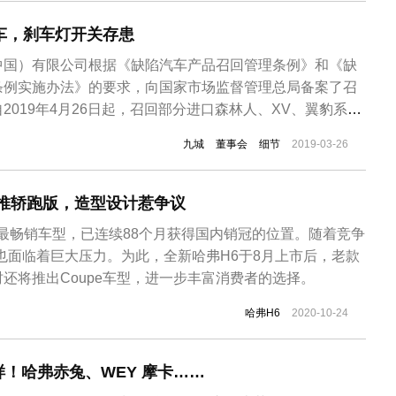
车，刹车灯开关存患
中国）有限公司根据《缺陷汽车产品召回管理条例》和《缺
条例实施办法》的要求，向国家市场监督管理总局备案了召
2019年4月26日起，召回部分进口森林人、XV、翼豹系列
。具体如下：（一）2012年10月24日至2015年12月25日期
九城
董事会
细节
2019-03-26
-2015年款森林人系列汽车，共计90631辆；（二）2011
也推轿跑版，造型设计惹争议
V最畅销车型，已连续88个月获得国内销冠的位置。随着竞争
也面临着巨大压力。为此，全新哈弗H6于8月上市后，老款
还将推出Coupe车型，进一步丰富消费者的选择。
哈弗H6
2020-10-24
！哈弗赤兔、WEY 摩卡……