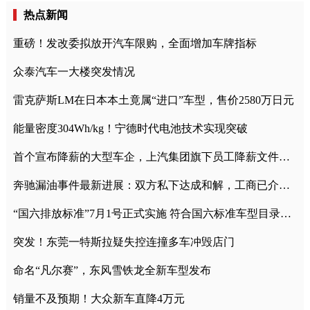
热点新闻
重磅！发改委拟放开汽车限购，全面增加车牌指标
众泰汽车一大楼突发情况
雷克萨斯LM在日本本土竟属“进口”车型，售价2580万日元
能量密度304Wh/kg！宁德时代电池技术实现突破
首个宣布降薪的大型车企，上汽集团旗下员工降薪文件曝光
奔驰漏油事件最新进展：双方私下达成和解，工商已介入调查
“国六排放标准”7月1号正式实施 符合国六标准车型目录一览
突发！东莞一特斯拉疑失控连撞多车冲毁店门
命名“凡尔赛”，东风雪铁龙全新车型发布
销量不及预期！大众新车直降4万元