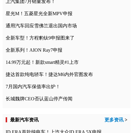
上汽集团7月销量发布！
星光M！五菱星光全新MPV申报
通用汽车回应雪佛兰退出国内市场
全新车型！方程豹钛9申报图来了
全新系列！AION Ray7申报
14.99万元起！新款smart精灵#1上市
捷达首款纯电轿车！捷达M6内外官图发布
7月国内汽车保值率出炉！
长城魏牌CEO否认蓝山停产传闻
最新汽车资讯
更多资讯
>
ID.ERA首款纯电车！上汽大众ID.ERA 5X申报