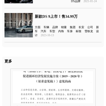
DS品牌
2021-01-24
新款DS 9上市！售34.99万
方面
车辆
品牌
销量
集团
长安
公司
新
车
汽车
车型
内饰
车身
标致
雪铁龙
设
计
2023-10-13
更多