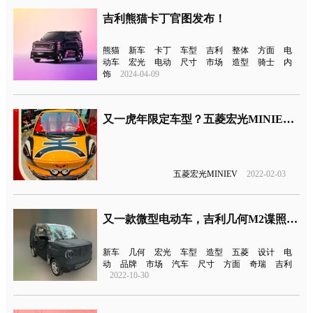
吉利熊猫卡丁官图发布！
熊猫
新车
卡丁
车型
吉利
整体
方面
电
动车
宏光
电动
尺寸
市场
造型
骑士
内
饰
2024-04-09
又一虎年限定车型？五菱宏光MINIEV虎年限定装扮正式亮相
五菱宏光MINIEV
2022-02-03
又一款微型电动车，吉利几何M2谍照曝光
新车
几何
宏光
车型
造型
五菱
设计
电
动
品牌
市场
汽车
尺寸
方面
奇瑞
吉利
2022-10-30