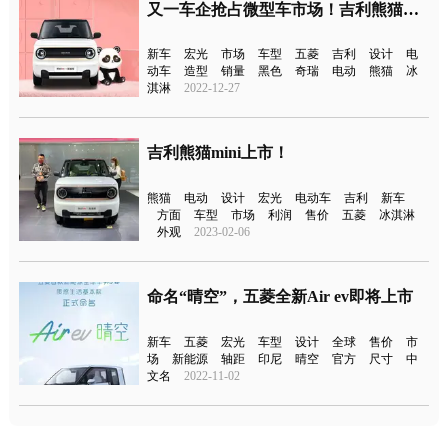
又一车企抢占微型车市场！吉利熊猫mini将于广州车展亮相
新车
宏光
市场
车型
五菱
吉利
设计
电
动车
造型
销量
黑色
奇瑞
电动
熊猫
冰
淇淋
2022-12-27
吉利熊猫mini上市！
熊猫
电动
设计
宏光
电动车
吉利
新车
方面
车型
市场
利润
售价
五菱
冰淇淋
外观
2023-02-06
命名“晴空”，五菱全新Air ev即将上市
新车
五菱
宏光
车型
设计
全球
售价
市
场
新能源
轴距
印尼
晴空
官方
尺寸
中
文名
2022-11-02