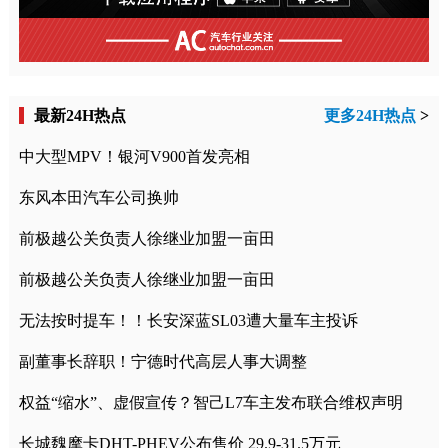
最新24H热点
更多24H热点
>
中大型MPV！银河V900首发亮相
东风本田汽车公司换帅
前极越公关负责人徐继业加盟一亩田
前极越公关负责人徐继业加盟一亩田
无法按时提车！！长安深蓝SL03遭大量车主投诉
副董事长辞职！宁德时代高层人事大调整
权益“缩水”、虚假宣传？智己L7车主发布联合维权声明
长城魏摩卡DHT-PHEV公布售价 29.9-31.5万元