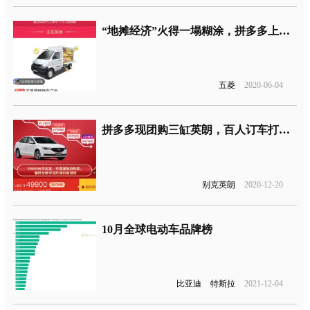
“地摊经济”火得一塌糊涂，拼多多上线“五菱摆摊神车团”
五菱
2020-06-04
拼多多现团购三缸英朗，百人订车打骨折？
别克英朗
2020-12-20
10月全球电动车品牌榜
比亚迪
特斯拉
2021-12-04