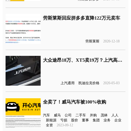
劳斯莱斯回应拼多多直降122万元卖车
劳斯莱斯
2020-12-18
大众途昂18万、XT5卖19万？上汽高管：是真的！
上汽通用
凯迪拉克价格
2020-05-03
全卖了！威马汽车被100%收购
汽车
威马
公司
二手车
并购
茂林
人人
新能源
亏损
股价
董事
集团
业务
企业
全资
2023-09-12