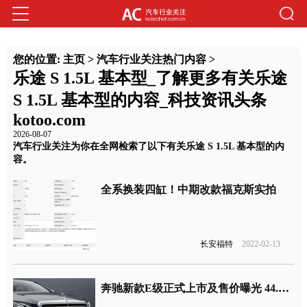
您的位置:
主页
>
汽车行业关注热门内容
>
乐途 S 1.5L 基本型_了解更多有关乐途
S 1.5L 基本型的内容_科技资讯头条
kotoo.com
2026-08-07
汽车行业关注为你在全网检索了以下有关乐途 S 1.5L 基本型的内
容。
全系换装四缸！中期改款福克斯实拍
长安福特
2022-02-13
奔驰新款E级正式上市及售价曝光 44.28-62.38万元起步