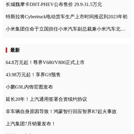
长城魏摩卡DHT-PHEV公布售价 29.9-31.5万元
特斯拉将Cybertruck电动货车生产上市时间推迟到2023年初
小米集团任命于立国担任小米汽车副总裁兼小米汽车北京总部政委
最新
64.8万元起！尊界V680/V800正式上市
43.98万元起！享界G9预售
小鹏G9L内饰官图发布
延长20年！上汽通用签署合资续约协议
非车辆自身原因导致！鸿蒙智行回应智界R7起火事故
上汽集团7月销量发布！