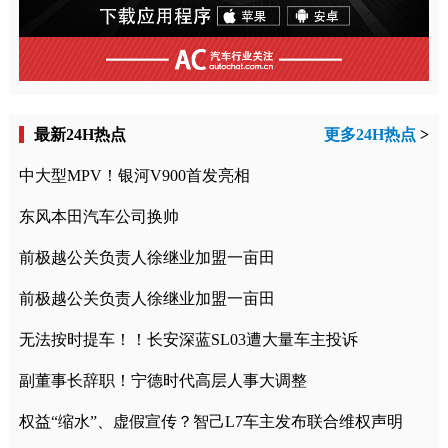
最新24H热点
更多24H热点
>
中大型MPV！银河V900首发亮相
东风本田汽车公司换帅
前极越公关负责人徐继业加盟一亩田
前极越公关负责人徐继业加盟一亩田
无法按时提车！！长安深蓝SL03遭大量车主投诉
副董事长辞职！宁德时代高层人事大调整
权益“缩水”、虚假宣传？智己L7车主发布联合维权声明