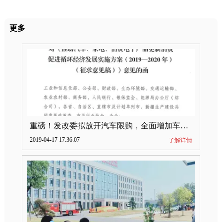
更多
重磅！发改委拟放开汽车限购，全面增加车牌指标
2019-04-17 17:36:07
了解详情