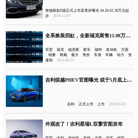
奔驰新款E级正式上市及售价曝光 44.28-62.38万元起
步
2019-11-05
全系换装四缸，全新福克斯售11.98万元起
车型
福克
福克斯
新车
福特
发动机
方面
销量
两厢
最大
售价
车身
车辆
动力
变
速箱
2022-06-25
吉利缤越PHEV官图曝光 或于5月底上市 百公里油耗1.4L！
吉利
正式上市
上市
2019-05-05
外观改了！吉利星瑞L双擎官图发布
车型
吉利
发动机
市场
方面
汽车
轿车