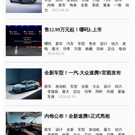
内饰
新车
饰条
全新
系统
紧凑
一致
动
力
2023-09-29
售12.99万元起！哪吒L上市
哪吒
新车
汽车
车型
售价
设计
动力
发
电
最大
功率
方面
格栅
目标
定位
电动
2024-04-23
全新车型！一汽-大众速腾S官图发布
新车
发动机
车型
全新
大众
设计
动力
变速箱
最大
定位
功率
同时
外观
家族
车身
2026-01-10
内饰公布！全新速腾S正式亮相
新车
设计
全新
车型
发动机
最大
动力
变速箱
外观
大众
定位
内饰
功率
家族