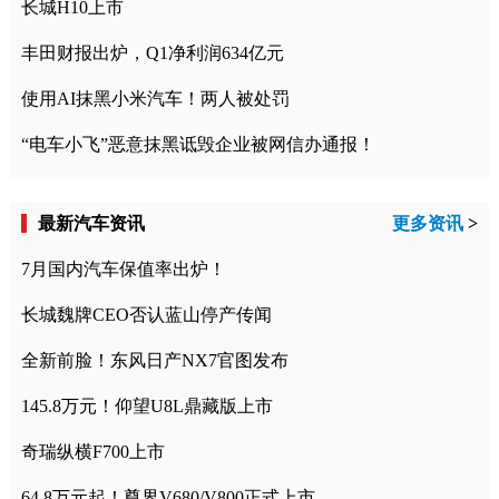
长城H10上市
丰田财报出炉，Q1净利润634亿元
使用AI抹黑小米汽车！两人被处罚
“电车小飞”恶意抹黑诋毁企业被网信办通报！
最新汽车资讯
更多资讯
>
7月国内汽车保值率出炉！
长城魏牌CEO否认蓝山停产传闻
全新前脸！东风日产NX7官图发布
145.8万元！仰望U8L鼎藏版上市
奇瑞纵横F700上市
64.8万元起！尊界V680/V800正式上市