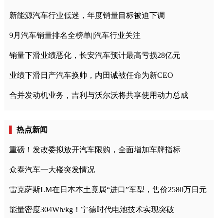
新能源汽车行业低迷，年度销量目标被迫下调
9月汽车销量排名全榜单||汽车行业关注
销量下滑业绩恶化，长安汽车预计最高亏损28亿元
业绩下滑日产汽车换帅，内田诚被任命为新CEO
合并发动机业务，吉利与沃尔沃将共享使用动力总成
热点新闻
重磅！发改委拟放开汽车限购，全面增加车牌指标
众泰汽车一大楼突发情况
雷克萨斯LM在日本本土竟属“进口”车型，售价2580万日元
能量密度304Wh/kg！宁德时代电池技术实现突破