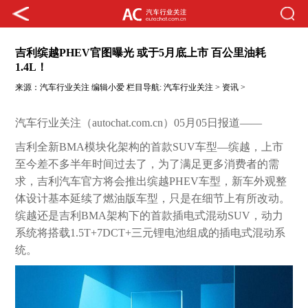
吉利缤越PHEV官图曝光 或于5月底上市 百公里油耗
1.4L！
来源：
汽车行业关注
编辑小爱
栏目导航:
汽车行业关注
>
资讯
>
汽车行业关注（autochat.com.cn）05月05日报道——
吉利全新BMA模块化架构的首款SUV车型—缤越，上市
至今差不多半年时间过去了，为了满足更多消费者的需
求，吉利汽车官方将会推出缤越PHEV车型，新车外观整
体设计基本延续了燃油版车型，只是在细节上有所改动。
缤越还是吉利BMA架构下的首款插电式混动SUV，动力
系统将搭载1.5T+7DCT+三元锂电池组成的插电式混动系
统。