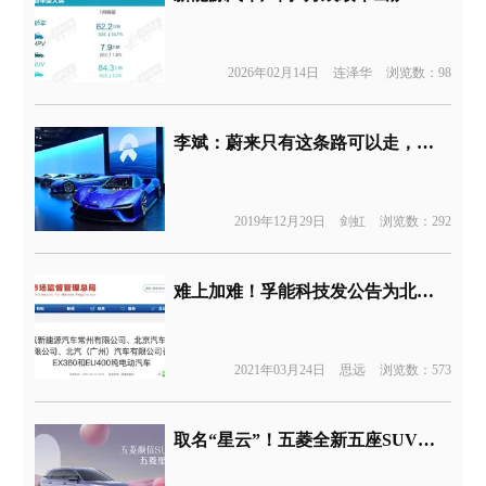
2026年02月14日
连泽华
浏览数：98
李斌：蔚来只有这条路可以走，整个公司都在积极融资
2019年12月29日
剑虹
浏览数：292
难上加难！孚能科技发公告为北汽召回3.2万辆车型“买单”
2021年03月24日
思远
浏览数：573
取名“星云”！五菱全新五座SUV曝光