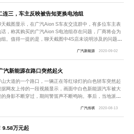
故接二连三，车主反映被告知更换电池组
天截图显示，在广汽Aion S车友交流群中，有多位车主表
话，称其购买的广汽Aion S电池组存在问题，厂商将会为
池组。值得一提的是，聊天截图中4S店未说明涉及的问题车
汽新能源将为车主免费更换整车电池组的行为，预计与此前
广汽新能源
2020-09-02
S起火事故有关，厂家此举旨在提升车辆安全性，避免更多起火
火最...
辆广汽新能源在路口突然起火
坪山大道的一个路口，一辆正在等红绿灯的白色轿车突然起
根据网友上传的一段视频显示，画面中白色新能源汽车被大
避的身影不断穿过，期间警笛声不断鸣响。事后，当地派出
访时表示，起火车辆为广汽传祺纯电动轿车，对于起火的原
广汽传祺
2020-08-13
疑似自燃，所幸该事件没有造成人员伤亡。目前起火原因还
断的是，这起事故很大程度不是因...
9.58万元起