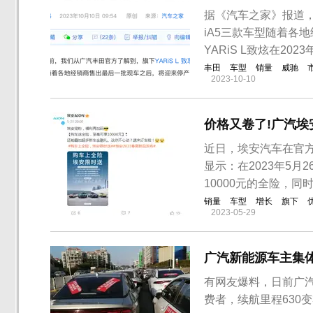
据《汽车之家》报道，广
iA5三款车型随着各
YARiS L致炫在202
丰田
车型
销量
威驰
2023-10-10
价格又卷了!广汽埃
近日，埃安汽车在官方
显示：在2023年5月
10000元的全险，
销量
车型
增长
旗下
2023-05-29
广汽新能源车主集
有网友爆料，日前广汽
费者，续航里程630