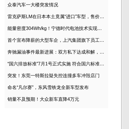
众泰汽车一大楼突发情况
雷克萨斯LM在日本本土竟属“进口”车型，售价2580万日元
能量密度304Wh/kg！宁德时代电池技术实现突破
首个宣布降薪的大型车企，上汽集团旗下员工降薪文件曝光
奔驰漏油事件最新进展：双方私下达成和解，工商已介入调查
“国六排放标准”7月1号正式实施 符合国六标准车型目录一览
突发！东莞一特斯拉疑失控连撞多车冲毁店门
命名“凡尔赛”，东风雪铁龙全新车型发布
销量不及预期！大众新车直降4万元