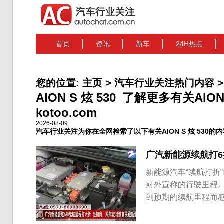
首页
资讯
新车
24H热点
您的位置:
主页
>
汽车行业关注热门内容
>
AION S 炫 530_了解更多有关AI
kotoo.com
2026-08-09
汽车行业关注为你在全网检索了以下有关AION S 炫 530的
广汽新能源续航打
新能源汽车“续航打折
对外宣称的行驶里程
到预期的续航里程而
购买的Aion S续
能源Aion S炫6