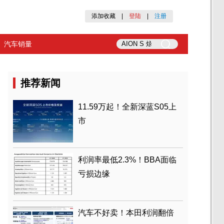
添加收藏
|
登陆
|
注册
汽车销量
推荐新闻
11.59万起！全新深蓝S05上
市
利润率最低2.3%！BBA面临
亏损边缘
汽车不好卖！本田利润翻倍