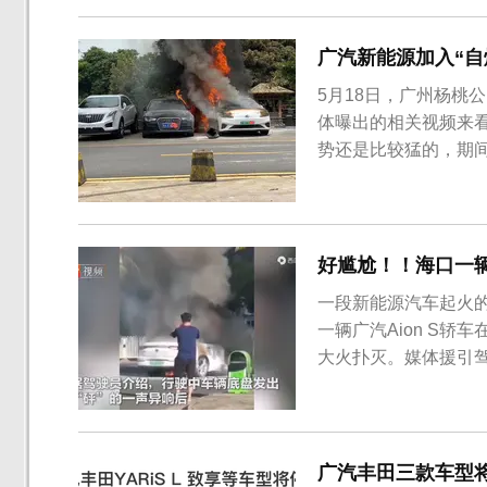
510公里，但是程先生反
广汽新能源加入“自
5月18日，广州杨桃
体曝出的相关视频来
势还是比较猛的，期
见的明显不断冒出，燃
迪A6L，由于停靠得
场的视频来看，这辆车是
好尴尬！！海口一辆
一段新能源汽车起火的
一辆广汽Aion S
大火扑灭。媒体援引
椰博路，行驶至椰博路
示车辆故障，同时车
势之大几乎将整辆车覆
广汽丰田三款车型