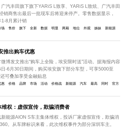
汽丰田旗下旗下YARiS L致享、YARiS L致炫、广汽丰田
地经销商售出最后一批现车后将迎来停产。零售数据显示，
3年1-8月累计销
市场
售价
旗下
全新
数据
明显
两厢
地位
外观
姊妹
新能源
安推出购车优惠
微博发文推出“购车上全险，埃安限时送”活动。据海报内容
26日-6月30日期间，购买埃安旗下部分车型，可享5000至
同时还可叠加享受金融贴息
优惠
价格
品牌
市场
活动
价格战
新能源
汽车
最高
同时
官方
体维权：虚假宣传，欺骗消费者
新能源AION S车主集体维权，投诉厂家虚假宣传，欺骗消
变360。从车牌标识来看，此次维权事件为部分深圳车主。