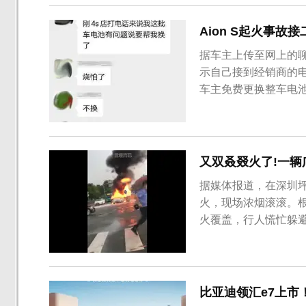
月新...
Aion S起火事
据车主上传至网上的聊
示自己接到经销商的电
车主免费更换整车电
辆包含哪些批次。广
发生的多起Aion 
事故的发生。Aion S起
又双叒叕火了!一
据媒体报道，在深圳
火，现场浓烟滚滚。
火覆盖，行人慌忙躲
所的工作人员接受采
因目前还尚且未知，
无从所知，不过可以判
比亚迪领汇e7上市！