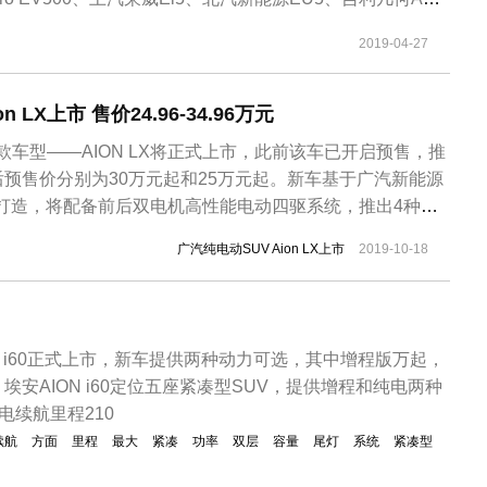
能这车并没有正式的中文名。Aion S基于广汽新能源第二
2019-04-27
下打造而来，整体造型中规中矩，没有特别突出的地方，大灯
 LX上市 售价24.96-34.96万元
款车型——AION LX将正式上市，此前该车已开启预售，推
预售价分别为30万元起和25万元起。新车基于广汽新能源
 打造，将配备前后双电机高性能电动四驱系统，推出4种不
合续航可达650km。补贴后售价24.96万-34.96万。外观
广汽纯电动SUV Aion LX上市
2019-10-18
采用大量家族式设计元素，采用“穿云箭”贯穿车标连接左右大灯的
ON i60正式上市，新车提供两种动力可选，其中增程版万起，
安AION i60定位五座紧凑型SUV，提供增程和纯电两种
电续航里程210
续航
方面
里程
最大
紧凑
功率
双层
容量
尾灯
系统
紧凑型