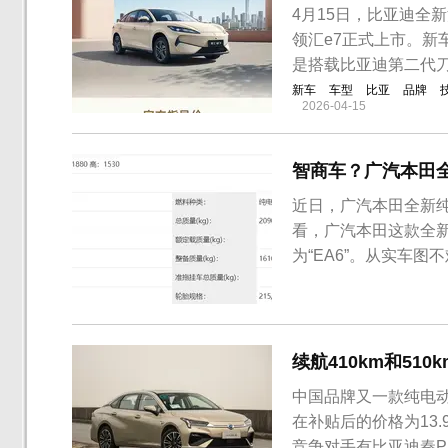
4月15日，比亚迪全
领汇e7正式上市。新车
是搭载比亚迪第二代刀
新车
车型
比亚
品牌
2026-04-15
智商车？广汽本田
近日，广汽本田全新
看，广汽本田这款全新
为“EA6”。从实车图
鉴了广汽新能源Aio
变，保留了电动汽车
的是广汽本田，但是车头
续航410km和510k
中国品牌又一款纯电动
在补贴后的价格为13.9
竞争对手有比亚迪秦Pr