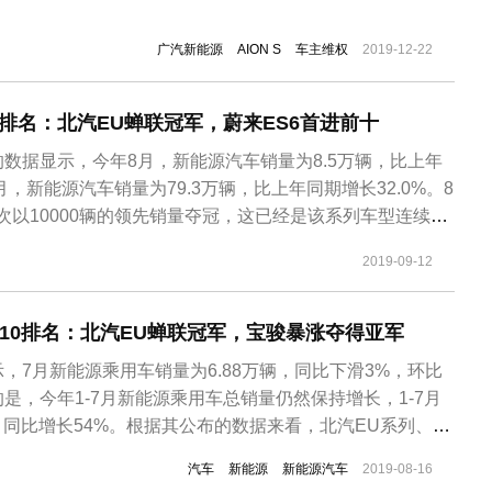
广汽新能源
AION S
车主维权
2019-12-22
排名：北汽EU蝉联冠军，蔚来ES6首进前十
数据显示，今年8月，新能源汽车销量为8.5万辆，比上年
8月，新能源汽车销量为79.3万辆，比上年同期增长32.0%。8
次以10000辆的领先销量夺冠，这已经是该系列车型连续第
军。上个月排第三位的宝骏新能源，8月份荣登销量榜第二，
2019-09-12
三，广汽新能源AION S仍以3815辆的成绩排在了第四
P10排名：北汽EU蝉联冠军，宝骏暴涨夺得亚军
，7月新能源乘用车销量为6.88万辆，同比下滑3%，环比
的是，今年1-7月新能源乘用车总销量仍然保持增长，1-7月
辆，同比增长54%。根据其公布的数据来看，北汽EU系列、广
风神E70等A级轿车表现十分突出，7月销量分别为8937辆、
汽车
新能源
新能源汽车
2019-08-16
。另外，北汽EU系列更是凭借8937辆的优异销量成绩，夺得7