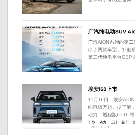
等。十分尴尬的是，可
代纯电动平台GEP
造型...
广汽纯电动SUV Aion
广汽AION系列的第二
出了两款车型，补贴后
第二代纯电平台GEP
同续航里程车型，最大综
方面，AION LX
装饰板...
埃安i60上市
11月16日，埃安AI
纯电版万起。据了解，埃
动力，增程版CLTC纯
车型
动力
设计
新车
2025-11-16