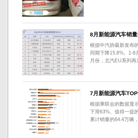
8月新能源汽车销量
根据中汽协最新发布的
同期下降15.8%。1-
月份，北汽EU系列再
四个月位居销量榜冠
而比亚迪元EV则退居第
位。此外，相...
7月新能源汽车TO
根据乘联会的数据显示
下滑63%。值得一提
累计销量的64.4万
汽Aion S以及东风
3406辆和2100辆