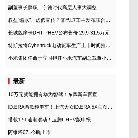
副董事长辞职！宁德时代高层人事大调整
权益“缩水”、虚假宣传？智己L7车主发布联合维权声明
长城魏摩卡DHT-PHEV公布售价 29.9-31.5万元
特斯拉将Cybertruck电动货车生产上市时间推迟到2023年初
小米集团任命于立国担任小米汽车副总裁兼小米汽车北京总部政委
最新
10万元就能拥有华为智驾！东风新车官宣
ID.ERA首款纯电车！上汽大众ID.ERA 5X官图发布
搭载1.5L油电混动！速腾L HEV版申报
阿维塔07L今晚上市