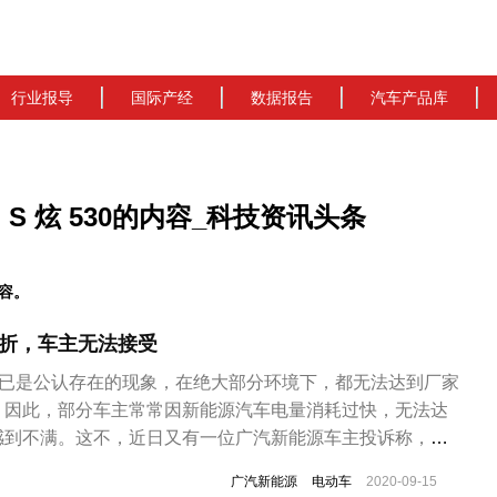
行业报导
国际产经
数据报告
汽车产品库
ON S 炫 530的内容_科技资讯头条
内容。
6折，车主无法接受
”已是公认存在的现象，在绝大部分环境下，都无法达到厂家
。因此，部分车主常常因新能源汽车电量消耗过快，无法达
感到不满。这不，近日又有一位广汽新能源车主投诉称，其
航严重不足。据媒体报道，今年六月，程先生购买了一辆广汽新
广汽新能源
电动车
2020-09-15
30，在湖州开网约车。该车在厂家方面的宣传里，续航里程可达