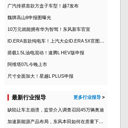
广汽传祺首款方盒子车型！越7发布
魏牌高山8申报图曝光
10万元就能拥有华为智驾！东风新车官宣
ID.ERA首款纯电车！上汽大众ID.ERA 5X官图发布
搭载1.5L油电混动！速腾L HEV版申报
阿维塔07L今晚上市
尺寸全面加大！星越L PLUS申报
最新行业报导
更多行业报导
>
缺陷让车主崩溃，监管介入调查召回45万辆奥迪
加速新能源产品布局，东风本田如何在质量下转型？