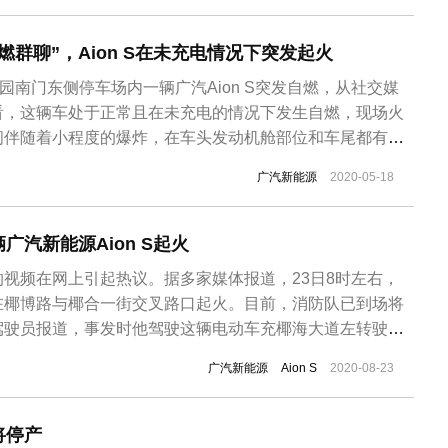
映经常开...
燃群聊”，Aion S在未充电情况下突发起火
公园南门东侧停车场内一辆广汽Aion S突发自燃，从社交媒
看，这辆车处于正常且在未充电的情况下发生自燃，现场火
间伴随着小程度的爆炸，在车头发动机舱部位和车尾都有可
烧产生了大量的浓烟。在这辆Aion S旁边还停放着一辆奥
广汽新能源
2020-05-18
太近，在Aion S发生自燃后，这辆奥迪也出现了起火。从现
如祺出...
广汽新能源Aion S起火
视频在网上引起热议。据多家媒体报道，23日8时左右，
轿车在椰博路与椰合一街交叉路口起火。目前，消防队已到场将
驾驶员报道，事发时他驾驶这辆电动车充椰海大道左转驶上
与椰合一街交叉路口，车辆底盘发出“砰”异响后，仪表盘显
广汽新能源
Aion S
2020-08-23
辆开始冒烟，随即起火燃烧起来。根据现场的图片来看，火
盖。驾驶员试图用灭...
将停产