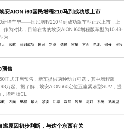
埃安AION i60国民增程210马到成功版上市
 i60新增车型——国民增程210马到成功版车型正式上市，上
。作为对比，目前在售的埃安AION i60增程版车型为10.48-
车型为
最大
续航
马到成功
国民
功率
选择
容量
方面
电池
部分
里程
0预售
N i60正式开启预售，新车提供两种动力可选，其中增程版
1.98万起。据了解，埃安AION i60定位五座紧凑型SUV，提
，增程版CL
续航
方面
里程
最大
紧凑
功率
双层
容量
尾灯
系统
紧凑型
能源自燃原因初步判断，与这个东西有关