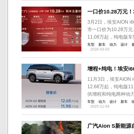
一口价10.28万元！
3月2日，埃安AION
市一口价为10.28万元
11.08万起，纯电版
车型
新车
动力
设计
2026-03-03
增程+纯电！埃安i6
11月3日，埃安AIO
12.68万起，纯电版1
供增程和纯电两种动力
车型
动力
设计
新车
2025-11-04
广汽Aion S新