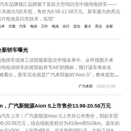
新汽车品牌领汇品牌旗下首款大空间闪充中级纯电轿车——
共推出5款车型，售价为9.58-11.58万元。新车最大的亮点
片电池及闪充技术，实现“
技术
方面
汽车
电动
刀片
电池
出行
定位
最大
亮点
全新
全新轿车曝光
纯电轿车现身工信部最新批次申报名单中。从申报图片来
纯电动轿车的尾部贴有“EA6”的围标，预计该车将命名
不难看出，新车完全就是广汽本田版的“Aion S”，整体造型借
n S的设计风格，仅在前大灯、前包围、尾灯等部位均有所改
广汽本田
2020-11-09
标配的封闭式进气格栅。值得一提的是，虽然申报信息显示
车尾均悬...
m，广汽新能源Aion S上市售价13.98-20.58万元
汽车上市！广汽新能源Aion S上市并公布售价，四款车型
8-20.58万元，综合续航里程分为410km和510km。该车的
o EV500、上汽荣威Ei5、北汽新能源EU5、吉利几何A