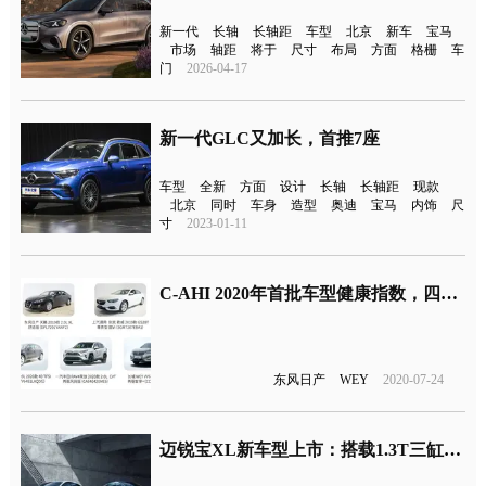
新一代
长轴
长轴距
车型
北京
新车
宝马
市场
轴距
将于
尺寸
布局
方面
格栅
车
门
2026-04-17
新一代GLC又加长，首推7座
车型
全新
方面
设计
长轴
长轴距
现款
北京
同时
车身
造型
奥迪
宝马
内饰
尺
寸
2023-01-11
C-AHI 2020年首批车型健康指数，四款主流合资车型上榜
东风日产
WEY
2020-07-24
迈锐宝XL新车型上市：搭载1.3T三缸发动机，售价15.49-17.49万元