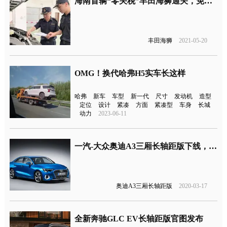
海南首辆“零关税”丰田海狮通关，免税8万4
丰田海狮
2021-05-20
OMG！换代哈弗H5实车长这样
哈弗
新车
车型
新一代
尺寸
发动机
造型
定位
设计
紧凑
方面
紧凑型
车身
长城
动力
2023-06-11
一汽-大众奥迪A3三厢长轴距版下线，将2020年内上市
奥迪A3三厢长轴距版
2020-03-17
全新奔驰GLC EV长轴距版官图发布