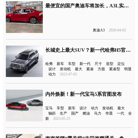
最便宜的国产奥迪车将加长，A3L实车图曝光
奥迪A3
2020-04-02
长城史上最大SUV？新一代哈弗H5官图公布
哈弗
新车
车型
新一代
尺寸
造型
定位
设计
发动机
最大
紧凑
方面
紧凑型
明显
动力
2023-07-05
内外焕新！新一代宝马5系官图发布
宝马
车型
新车
设计
动力
发动机
最大
轴距
生产
国产
燃油
马力
华晨
一代
全
新
2023-05-25