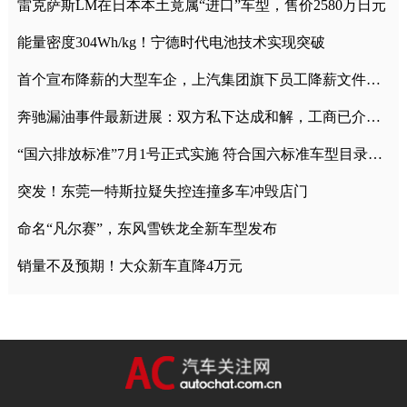
雷克萨斯LM在日本本土竟属“进口”车型，售价2580万日元
能量密度304Wh/kg！宁德时代电池技术实现突破
首个宣布降薪的大型车企，上汽集团旗下员工降薪文件曝光
奔驰漏油事件最新进展：双方私下达成和解，工商已介入调查
“国六排放标准”7月1号正式实施 符合国六标准车型目录一览
突发！东莞一特斯拉疑失控连撞多车冲毁店门
命名“凡尔赛”，东风雪铁龙全新车型发布
销量不及预期！大众新车直降4万元