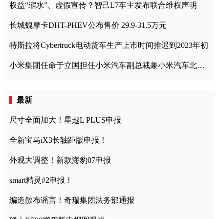
权益“缩水”、虚假宣传？智己L7车主发布联合维权声明
长城魏摩卡DHT-PHEV公布售价 29.9-31.5万元
特斯拉将Cybertruck电动货车生产上市时间推迟到2023年初
小米集团任命于立国担任小米汽车副总裁兼小米汽车北京总部政委
最新
尺寸全面加大！星越L PLUS申报
全新宝马iX3长轴距版申报！
外观大调整！新款海豹07申报
smart精灵#2申报！
编造散布谣言！奇瑞集团法务部通报