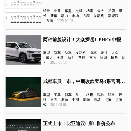
销量
比亚
车型
电机
功率
最大
品牌
增
长
新车
动力
市场
方程
发动机
新能源
方面
2025-02-03
两种前脸设计！大众探岳L PHEV申报
车型
新车
功率
发动机
版本
设计
大众
最大
全新
动力
常规
方面
标识
饰条
别
为
2026-01-13
成都车展上市，中期改款宝马3系官图发布
车型
宝马
新车
尺寸
格栅
现款
销量
设
计
方面
奥迪
中期
豪华
市场
点阵
点阵
式
2022-08-08
正式上市！比亚迪汉L唐L售价公布