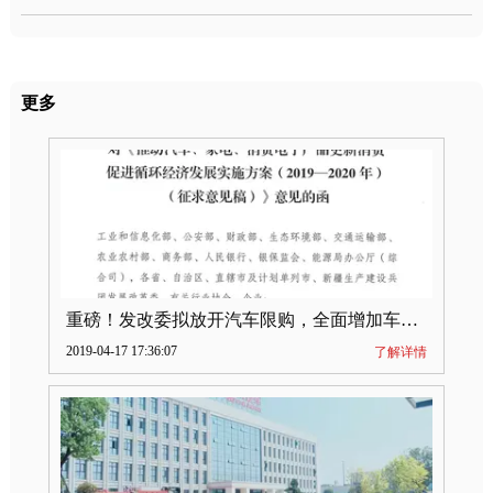
更多
重磅！发改委拟放开汽车限购，全面增加车牌指标
2019-04-17 17:36:07
了解详情