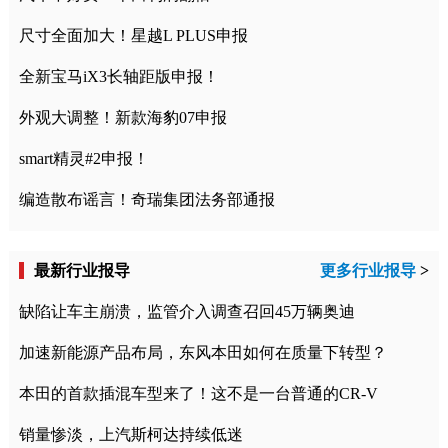
尺寸全面加大！星越L PLUS申报
全新宝马iX3长轴距版申报！
外观大调整！新款海豹07申报
smart精灵#2申报！
编造散布谣言！奇瑞集团法务部通报
最新行业报导
更多行业报导
>
缺陷让车主崩溃，监管介入调查召回45万辆奥迪
加速新能源产品布局，东风本田如何在质量下转型？
本田的首款插混车型来了！这不是一台普通的CR-V
销量惨淡，上汽斯柯达持续低迷