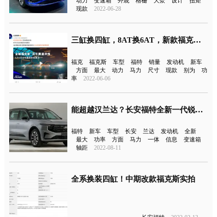
动力
变速箱
外观
格栅
大众
设计
扭矩
现款
2022-06-28
三缸换四缸，8AT换6AT，新款福克斯又火了！
福克
福克斯
车型
福特
销量
发动机
新车
方面
最大
动力
马力
尺寸
现款
别为
功
率
2022-06-06
能超越汉兰达？长安福特全新一代锐界申报图曝光
福特
新车
车型
长安
兰达
发动机
全新
最大
功率
方面
马力
一体
信息
变速箱
轴距
2022-08-11
全系换装四缸！中期改款福克斯实拍