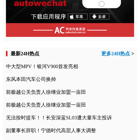
最新24H热点
更多24H热点
>
中大型MPV！银河V900首发亮相
东风本田汽车公司换帅
前极越公关负责人徐继业加盟一亩田
前极越公关负责人徐继业加盟一亩田
无法按时提车！！长安深蓝SL03遭大量车主投诉
副董事长辞职！宁德时代高层人事大调整