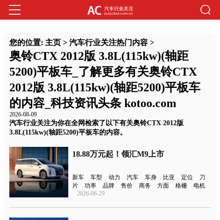
您的位置:
主页
>
汽车行业关注热门内容
>
奥铃CTX 2012版 3.8L(115kw)(轴距
5200)平板车_了解更多有关奥铃CTX
2012版 3.8L(115kw)(轴距5200)平板车
的内容_科技资讯头条 kotoo.com
2026-08-09
汽车行业关注为你在全网检索了以下有关奥铃CTX 2012版
3.8L(115kw)(轴距5200)平板车的内容。
18.88万元起！领汇M9上市
新车
车型
动力
汽车
车身
比亚
定位
刀
片
功率
品牌
售价
商务
方面
格栅
电机
2026-06-29