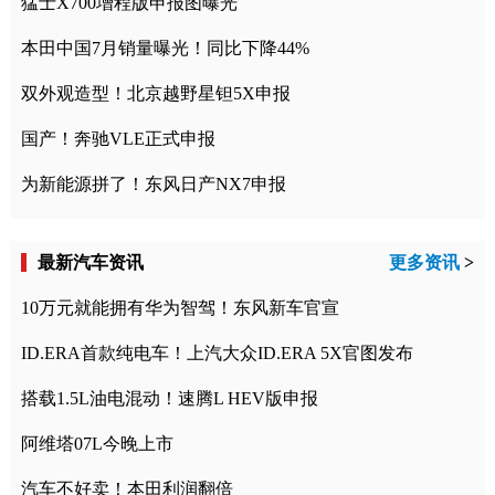
猛士X700增程版申报图曝光
本田中国7月销量曝光！同比下降44%
双外观造型！北京越野星钽5X申报
国产！奔驰VLE正式申报
为新能源拼了！东风日产NX7申报
最新汽车资讯
更多资讯
>
10万元就能拥有华为智驾！东风新车官宣
ID.ERA首款纯电车！上汽大众ID.ERA 5X官图发布
搭载1.5L油电混动！速腾L HEV版申报
阿维塔07L今晚上市
汽车不好卖！本田利润翻倍