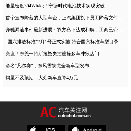
能量密度304Wh/kg！宁德时代电池技术实现突破
首个宣布降薪的大型车企，上汽集团旗下员工降薪文件曝光
奔驰漏油事件最新进展：双方私下达成和解，工商已介入调查
“国六排放标准”7月1号正式实施 符合国六标准车型目录一览
突发！东莞一特斯拉疑失控连撞多车冲毁店门
命名“凡尔赛”，东风雪铁龙全新车型发布
销量不及预期！大众新车直降4万元