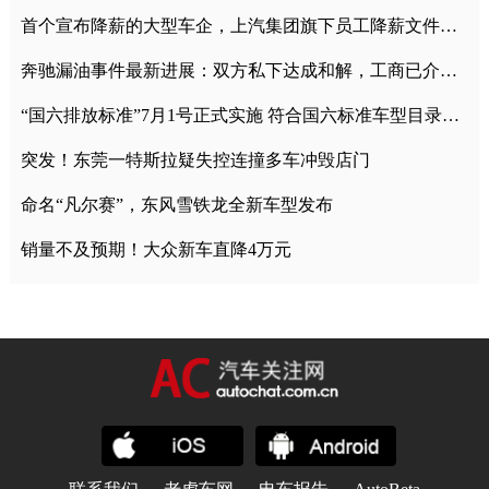
首个宣布降薪的大型车企，上汽集团旗下员工降薪文件曝光
奔驰漏油事件最新进展：双方私下达成和解，工商已介入调查
“国六排放标准”7月1号正式实施 符合国六标准车型目录一览
突发！东莞一特斯拉疑失控连撞多车冲毁店门
命名“凡尔赛”，东风雪铁龙全新车型发布
销量不及预期！大众新车直降4万元