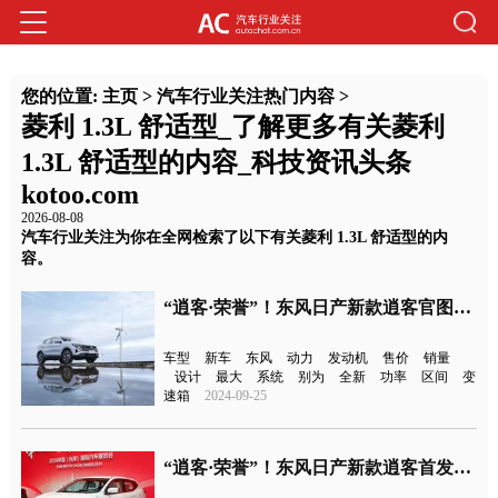
您的位置:
主页
>
汽车行业关注热门内容
>
菱利 1.3L 舒适型_了解更多有关菱利
1.3L 舒适型的内容_科技资讯头条
kotoo.com
2026-08-08
汽车行业关注为你在全网检索了以下有关菱利 1.3L 舒适型的内
容。
“逍客·荣誉”！东风日产新款逍客官图发布
车型
新车
东风
动力
发动机
售价
销量
设计
最大
系统
别为
全新
功率
区间
变
速箱
2024-09-25
“逍客·荣誉”！东风日产新款逍客首发亮相