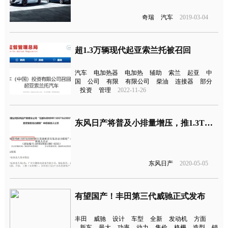
奇瑞
汽车
2019-03-04
超1.3万辆现代起亚索兰托被召回
汽车
电加热器
电加热
辅助
索兰
起亚
中
国
公司
有限
有限公司
柴油
连接器
部分
投资
管理
2022-11-26
东风日产将普及小排量增压，推1.3T及1.5T发动机
东风日产
2020-05-05
有望国产！丰田第三代威驰正式发布
丰田
威驰
设计
车型
全新
发动机
方面
新车
最大
功率
动力
售价
格栅
造型
销