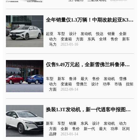
全年销量仅1.3万辆！中期改款起亚K3首发
起亚
车型
设计
发动机
悦达
销量
全新
动力
变速箱
方面
东风
全球
售价
新车
马力
2023-01-16
仅售9.49万元起，全新雪佛兰科鲁泽上市
车型
新车
鲁泽
最大
售价
发动机
雪佛
动力
变速箱
雪佛兰
设计
功率
市场
扭矩
方面
2022-09-14
换装1.3T发动机，新一代逍客申报图曝光
新车
车型
销量
东风
设计
发动机
动力
方面
全新
售价
新一代
最大
功率
区间
品牌
2023-01-14