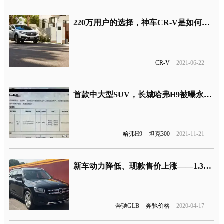
220万用户的选择，神车CR-V是如何炼成的？
CR-V
2021-06-22
首款中大型SUV，长城哈弗H9被曝永久停产
哈弗H9
坦克300
2021-11-21
新车动力降低、现款售价上涨——1.3T奔驰GLB上市
奔驰GLB
奔驰价格
2020-04-17