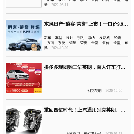
量
2022-08-11
东风日产“逍客·荣誉”上市！一口价9.98万元起
新车
车型
设计
别为
动力
发动机
经典
方面
系统
销量
荣誉
全新
售价
造型
东
风
2024-10-20
拼多多现团购三缸英朗，百人订车打骨折？
别克英朗
2020-12-20
重回四缸时代！上汽通用别克英朗、科鲁泽新增1.5L四缸车型
上汽通用
三缸发动机
2020-01-17