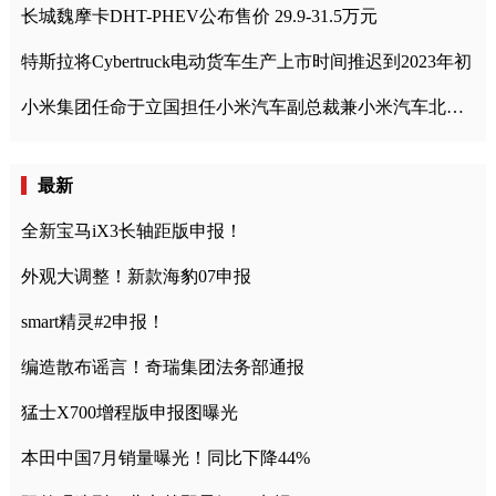
长城魏摩卡DHT-PHEV公布售价 29.9-31.5万元
特斯拉将Cybertruck电动货车生产上市时间推迟到2023年初
小米集团任命于立国担任小米汽车副总裁兼小米汽车北京总部政委
最新
全新宝马iX3长轴距版申报！
外观大调整！新款海豹07申报
smart精灵#2申报！
编造散布谣言！奇瑞集团法务部通报
猛士X700增程版申报图曝光
本田中国7月销量曝光！同比下降44%