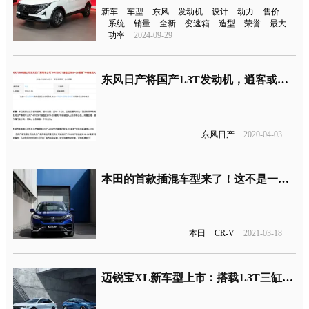
新车
车型
东风
发动机
设计
动力
售价
系统
销量
全新
变速箱
造型
荣誉
最大
功率
2024-09-29
东风日产将国产1.3T发动机，逍客或率先搭载
东风日产
2020-04-03
本田的首款插混车型来了！这不是一台普通的CR-V
本田
CR-V
2021-03-18
迈锐宝XL新车型上市：搭载1.3T三缸发动机，售价15.49-17.49万元