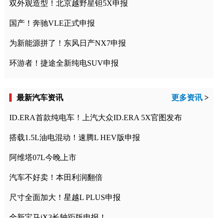
双外观造型！北京越野星钽5X申报
国产！奔驰VLE正式申报
为新能源拼了！东风日产NX7申报
环游者！捷途全新纯电SUV申报
最新汽车资讯
更多资讯
>
ID.ERA首款纯电车！上汽大众ID.ERA 5X官图发布
搭载1.5L油电混动！速腾L HEV版申报
阿维塔07L今晚上市
汽车不好卖！本田利润翻倍
尺寸全面加大！星越L PLUS申报
全新宝马iX3长轴距版申报！