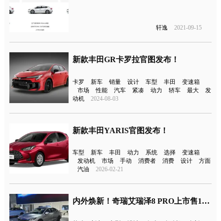
轩逸
2021-09-15
新款丰田GR卡罗拉官图发布！
卡罗
新车
销量
设计
车型
丰田
变速箱
市场
性能
汽车
紧凑
动力
轿车
最大
发
动机
2024-08-03
新款丰田YARIS官图发布！
车型
新车
丰田
动力
系统
选择
变速箱
发动机
市场
手动
消费者
消费
设计
方面
汽油
2026-02-21
内外焕新！奇瑞艾瑞泽8 PRO上市售10.39万元起