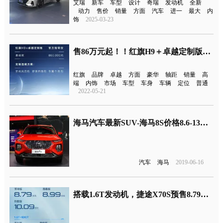
艾瑞
新车
车型
设计
奇瑞
发动机
全新
动力
售价
销量
方面
汽车
进一
最大
内
饰
2025-03-23
售86万元起！！红旗H9＋卓越定制版价格公布
红旗
品牌
卓越
方面
豪华
轴距
销量
高
端
内饰
市场
车型
车身
车辆
定位
普通
2022-05-21
海马汽车最新SUV-海马8S价格8.6-13万元，全系搭载1.6T发动机7月上市
汽车
海马
2019-06-16
搭载1.6T发动机，捷途X70S预售8.79万元起