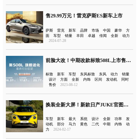
售29.99万元！雷克萨斯ES新车上市
萨斯
雷克
新车
品牌
市场
中国
豪华
方
面
车型
销量
丰田
卓越
传闻
全新
动力
2024-07-28
前脸大改！中期改款标致508L上市售16.37万元起
标致
新车
车型
东风标致
东风
动力
销量
设计
方面
全新
内饰
区间
发动机
同时
售价
2023-08-12
换装全新大屏！新款日产JUKE官图发布
车型
新车
最大
系统
设计
全新
功率
发
动机
部分
马力
黄色
二代
中期
内饰
动
力
2024-02-17