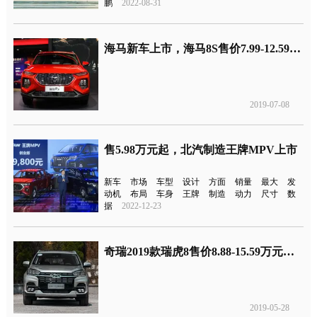
鹏
2022-08-31
海马新车上市，海马8S售价7.99-12.59万元
2019-07-08
售5.98万元起，北汽制造王牌MPV上市
新车
市场
车型
设计
方面
销量
最大
发
动机
布局
车身
王牌
制造
动力
尺寸
数
据
2022-12-23
奇瑞2019款瑞虎8售价8.88-15.59万元，新增1.6T发动机车型
2019-05-28