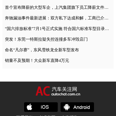
首个宣布降薪的大型车企，上汽集团旗下员工降薪文件曝光
奔驰漏油事件最新进展：双方私下达成和解，工商已介入调查
“国六排放标准”7月1号正式实施 符合国六标准车型目录一览
突发！东莞一特斯拉疑失控连撞多车冲毁店门
命名“凡尔赛”，东风雪铁龙全新车型发布
销量不及预期！大众新车直降4万元