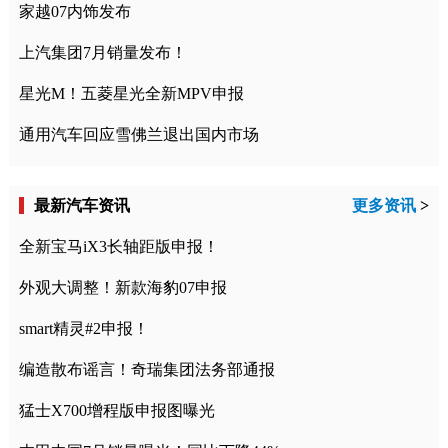
家越07内饰发布
上汽集团7月销量发布！
星光M！五菱星光全新MPV申报
通用汽车回应雪佛兰退出国内市场
最新汽车资讯
更多资讯
>
全新宝马iX3长轴距版申报！
外观大调整！新款海豹07申报
smart精灵#2申报！
编造散布谣言！奇瑞集团法务部通报
猛士X700增程版申报图曝光