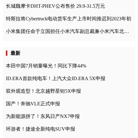
长城魏摩卡DHT-PHEV公布售价 29.9-31.5万元
特斯拉将Cybertruck电动货车生产上市时间推迟到2023年初
小米集团任命于立国担任小米汽车副总裁兼小米汽车北京总部政委
最新
本田中国7月销量曝光！同比下降44%
ID.ERA首款纯电车！上汽大众ID.ERA 5X申报
双外观造型！北京越野星钽5X申报
国产！奔驰VLE正式申报
为新能源拼了！东风日产NX7申报
环游者！捷途全新纯电SUV申报