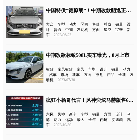
中国特供“德原朗”！中期改款朗逸正式上市
大众
车型
动力
区间
售价
总成
销量
设
计
普通
中期
发动机
方面
星空
宝来
新
车
2022-06-23
中期改款标致508L实车曝光，8月上市
标致
东风标致
东风
车型
设计
销量
动力
汽车
市场
新车
方面
神龙
产品
全新
发
动机
2023-07-30
疯狂小杨哥代言！风神奕炫马赫版售6.49万元起
东风
风神
新车
车型
销量
方面
设计
马
赫
动力
运动
最大
全年
内饰
变速箱
汽
车
2022-10-30