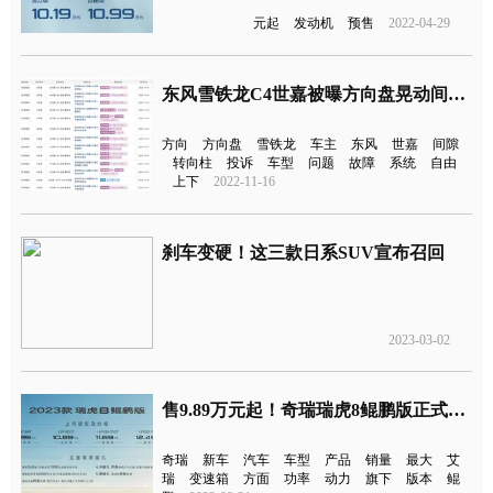
元起
发动机
预售
2022-04-29
东风雪铁龙C4世嘉被曝方向盘晃动间隙大
方向
方向盘
雪铁龙
车主
东风
世嘉
间隙
转向柱
投诉
车型
问题
故障
系统
自由
上下
2022-11-16
刹车变硬！这三款日系SUV宣布召回
2023-03-02
售9.89万元起！奇瑞瑞虎8鲲鹏版正式上市
奇瑞
新车
汽车
车型
产品
销量
最大
艾
瑞
变速箱
方面
功率
动力
旗下
版本
鲲