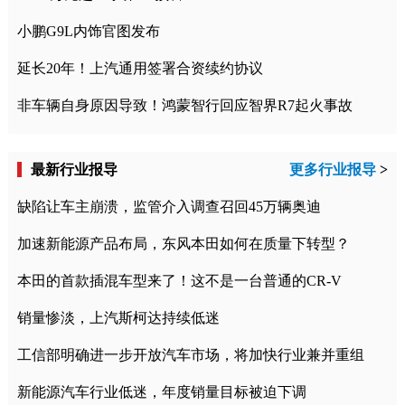
小鹏G9L内饰官图发布
延长20年！上汽通用签署合资续约协议
非车辆自身原因导致！鸿蒙智行回应智界R7起火事故
最新行业报导
更多行业报导
>
缺陷让车主崩溃，监管介入调查召回45万辆奥迪
加速新能源产品布局，东风本田如何在质量下转型？
本田的首款插混车型来了！这不是一台普通的CR-V
销量惨淡，上汽斯柯达持续低迷
工信部明确进一步开放汽车市场，将加快行业兼并重组
新能源汽车行业低迷，年度销量目标被迫下调