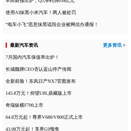
丰田财报出炉，Q1净利润634亿元
使用AI抹黑小米汽车！两人被处罚
“电车小飞”恶意抹黑诋毁企业被网信办通报！
最新汽车资讯
更多资讯
>
7月国内汽车保值率出炉！
长城魏牌CEO否认蓝山停产传闻
全新前脸！东风日产NX7官图发布
145.8万元！仰望U8L鼎藏版上市
奇瑞纵横F700上市
64.8万元起！尊界V680/V800正式上市
43.98万元起！享界G9预售