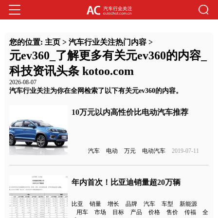
您的位置:
主页
>
汽车行业关注热门内容
>
元ev360_了解更多有关元ev360的内容_
科技资讯头条 kotoo.com
2026-08-07
汽车行业关注为你在全网检索了以下有关元ev360的内容。
10万元以内高性价比电动汽车推荐
汽车
电动
万元
电动汽车
2019-07-11
年内首次！比亚迪销量超20万辆
比亚
销量
增长
品牌
汽车
车型
新能源
用车
市场
目标
产品
价格
售价
传福
全