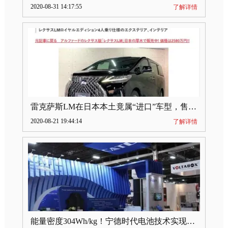
2020-08-31 14:17:55
了解详情
雷克萨斯LM在日本本土竟属“进口”车型，售价2580万日元
2020-08-21 19:44:14
了解详情
能量密度304Wh/kg！宁德时代电池技术实现突破