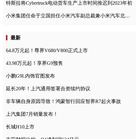
特斯拉将Cybertruck电动货车生产上市时间推迟到2023年初
小米集团任命于立国担任小米汽车副总裁兼小米汽车北京总部政委
最新
64.8万元起！尊界V680/V800正式上市
43.98万元起！享界G9预售
小鹏G9L内饰官图发布
延长20年！上汽通用签署合资续约协议
非车辆自身原因导致！鸿蒙智行回应智界R7起火事故
上汽集团7月销量发布！
长城H10上市