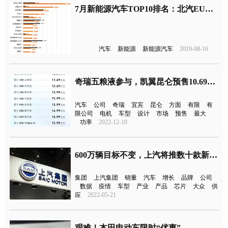
7月新能源汽车TOP10排名：北汽EU蝉联冠军，宝骏暴涨夺得亚军
汽车
新能源
新能源汽车
2019-08-16
奇瑞五粮液参与，凯翼昆仑预售10.69万元起
汽车
公司
奇瑞
宜宾
昆仑
方面
有限
有
限公司
电机
车型
设计
市场
预售
最大
功率
2022-12-10
600万辆目标不变，上汽将推数十款新能源车
集团
上汽集团
销量
汽车
增长
品牌
公司
数据
疫情
车型
产业
产品
芯片
大众
供
应
2022-05-21
艰难！本田电动车限时“优惠”