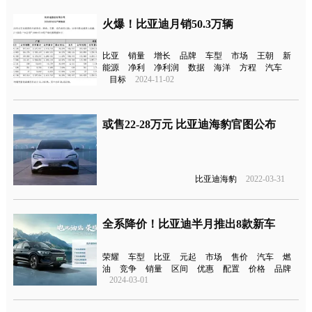
火爆！比亚迪月销50.3万辆
比亚
销量
增长
品牌
车型
市场
王朝
新
能源
净利
净利润
数据
海洋
方程
汽车
目标
2024-11-02
或售22-28万元 比亚迪海豹官图公布
比亚迪海豹
2022-03-31
全系降价！比亚迪半月推出8款新车
荣耀
车型
比亚
元起
市场
售价
汽车
燃
油
竞争
销量
区间
优惠
配置
价格
品牌
2024-03-01