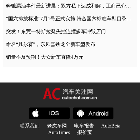
奔驰漏油事件最新进展：双方私下达成和解，工商已介入调查
“国六排放标准”7月1号正式实施 符合国六标准车型目录一览
突发！东莞一特斯拉疑失控连撞多车冲毁店门
命名“凡尔赛”，东风雪铁龙全新车型发布
销量不及预期！大众新车直降4万元
联系我们
老虎车网
电车报告
AutoBeta
AutoTimes
报价宝