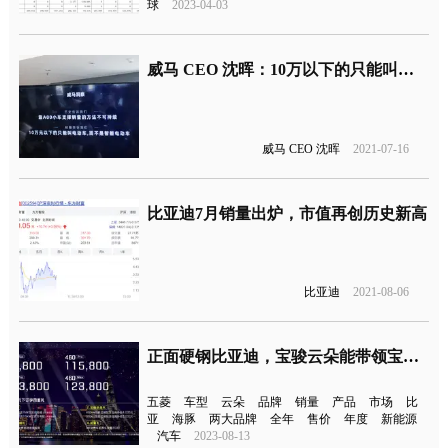
球
2023-04-03
威马 CEO 沈晖：10万以下的只能叫电动车，不能叫智能电动车
威马 CEO 沈晖
2021-07-16
比亚迪7月销量出炉，市值再创历史新高
比亚迪
2021-08-06
正面硬钢比亚迪，宝骏云朵能带领宝骏重返巅峰？
五菱
车型
云朵
品牌
销量
产品
市场
比
亚
海豚
两大品牌
全年
售价
年度
新能源
汽车
2023-08-13