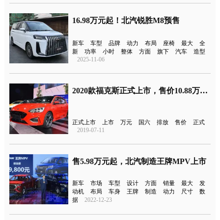
16.98万元起！北汽锐胜M8预售
新车
车型
品牌
动力
布局
座椅
最大
全
新
功率
小时
整体
方面
旗下
汽车
造型
2025-11-06
2020款福克斯正式上市，售价10.88万元起，满足国六排放
正式上市
上市
万元
国六
排放
售价
正式
2019-07-11
售5.98万元起，北汽制造王牌MPV上市
新车
市场
车型
设计
方面
销量
最大
发
动机
布局
车身
王牌
制造
动力
尺寸
数
据
2022-12-23