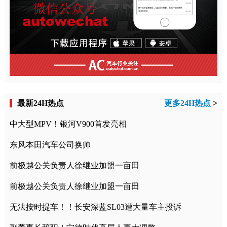
最新24H热点
更多24H热点
>
中大型MPV！银河V900首发亮相
东风本田汽车公司换帅
前极越公关负责人徐继业加盟一亩田
前极越公关负责人徐继业加盟一亩田
无法按时提车！！长安深蓝SL03遭大量车主投诉