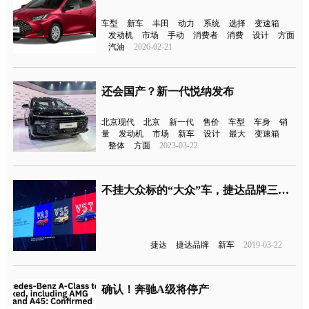
车型
新车
丰田
动力
系统
选择
变速箱
发动机
市场
手动
消费者
消费
设计
方面
汽油
2026-02-21
还会国产？新一代悦纳发布
北京现代
北京
新一代
售价
车型
车身
销
量
发动机
市场
新车
设计
最大
变速箱
整体
方面
2023-03-22
不挂大众标的“大众”车，捷达品牌三款“新车”亮相
捷达
捷达品牌
新车
2019-03-22
确认！奔驰A级将停产