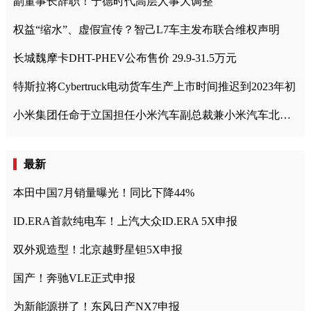
副董事长辞职！宁德时代高层人事大调整
权益“缩水”、虚假宣传？智己L7车主发布联合维权声明
长城魏摩卡DHT-PHEV公布售价 29.9-31.5万元
特斯拉将Cybertruck电动货车生产上市时间推迟到2023年初
小米集团任命于立国担任小米汽车副总裁兼小米汽车北京总部政委
最新
本田中国7月销量曝光！同比下降44%
ID.ERA首款纯电车！上汽大众ID.ERA 5X申报
双外观造型！北京越野星钽5X申报
国产！奔驰VLE正式申报
为新能源拼了！东风日产NX7申报