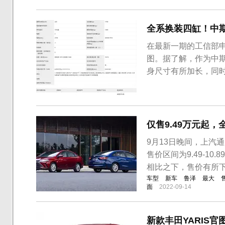
全系换装四缸！中
在最新一期的工信部
图。据了解，作为中
身尺寸有所加长，同时
划，全新福克斯将在
外市场发布，此次国产
以及S EDITION版本
仅售9.49万元起
9月13日晚间，上汽
售价区间为9.49-10
相比之下，售价有所
车型
新车
鲁泽
最大
面
2022-09-14
新款丰田YARIS官