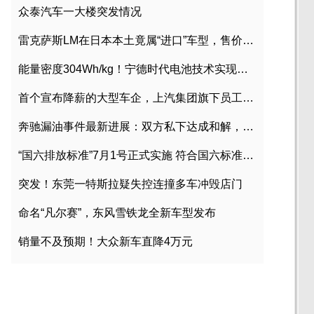
众泰汽车一大楼突发情况
雷克萨斯LM在日本本土竟属“进口”车型，售价2580万日元
能量密度304Wh/kg！宁德时代电池技术实现突破
首个宣布降薪的大型车企，上汽集团旗下员工降薪文件曝光
奔驰漏油事件最新进展：双方私下达成和解，工商已介入调查
“国六排放标准”7月1号正式实施 符合国六标准车型目录一览
突发！东莞一特斯拉疑失控连撞多车冲毁店门
命名“凡尔赛”，东风雪铁龙全新车型发布
销量不及预期！大众新车直降4万元