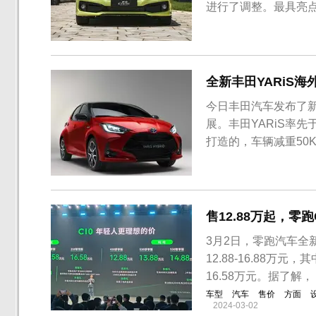
进行了调整。最具亮点
中置排气、黑色车身
钢琴烤漆，新款车型
版外观更加运动化。新款
全新丰田YARiS
今日丰田汽车发布了新
展。丰田YARiS率先
打造的，车辆减重50
和1.5L两款三缸发动
2018年全球销量约
为854...
售12.88万起，零跑
3月2日，零跑汽车全
12.88-16.88万元
16.58万元。据了解，
车型
汽车
售价
方面
2024-03-02