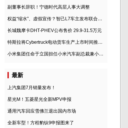
副董事长辞职！宁德时代高层人事大调整
权益“缩水”、虚假宣传？智己L7车主发布联合维权声明
长城魏摩卡DHT-PHEV公布售价 29.9-31.5万元
特斯拉将Cybertruck电动货车生产上市时间推迟到2023年初
小米集团任命于立国担任小米汽车副总裁兼小米汽车北京总部政委
最新
上汽集团7月销量发布！
星光M！五菱星光全新MPV申报
通用汽车回应雪佛兰退出国内市场
全新车型！方程豹钛9申报图来了