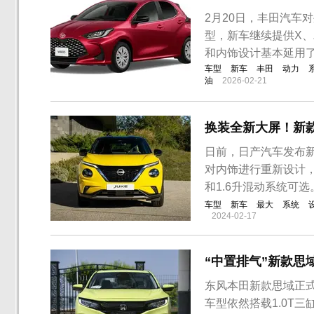
2月20日，丰田汽车
型，新车继续提供X、
和内饰设计基本延用
车型
新车
丰田
动力
油
2026-02-21
换装全新大屏！新款
日前，日产汽车发布新
对内饰进行重新设计，并
和1.6升混动系统可
车型
新车
最大
系统
2024-02-17
“中置排气”新款思域正
东风本田新款思域正式上
车型依然搭载1.0T