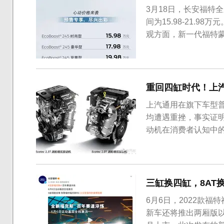
3月18日，长安福特
间为15.98-21.
观方面，新一代福特蒙
EVOS相似的前脸风
亮黑色装饰元素点缀，
多款福特车型上均有所体
重回四缸时代！上汽
上汽通用在旗下车型普及
均遭遇重挫，事实证
动机在消费者认知中的
克、雪佛兰、凯迪拉克
鲁泽是目前上汽通用紧凑
缸发动机在使用，为...
三缸换四缸，8AT
6月6日，2022款福
新车还将推出两厢版以及