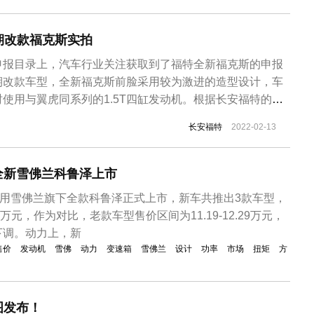
期改款福克斯实拍
申报目录上，汽车行业关注获取到了福特全新福克斯的申报
期改款车型，全新福克斯前脸采用较为激进的造型设计，车
使用与翼虎同系列的1.5T四缸发动机。根据长安福特的规
二季度发布，预计售价12万元左右。新款福特福克斯已在海
长安福特
2022-02-13
福克斯申报车型包含有两厢版、三厢版以及对应的ST Line
。从外观上...
，全新雪佛兰科鲁泽上市
通用雪佛兰旗下全款科鲁泽正式上市，新车共推出3款车型，
.89万元，作为对比，老款车型售价区间为11.19-12.29万元，
下调。动力上，新
售价
发动机
雪佛
动力
变速箱
雪佛兰
设计
功率
市场
扭矩
方
图发布！