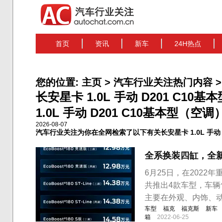
首页
资讯
新车
24H热点
您的位置:
主页
>
汽车行业关注热门内容
>
长安星卡 1.0L 手动 D201 C
1.0L 手动 D201 C10基本型（空
2026-08-07
汽车行业关注为你在全网检索了以下有关长安星卡 1.0L 手动 
全系换装四缸，全新
6月25日，在202
共推出4款车型，车辆售
主要在外观、内饰、
车型
福克
福克斯
新车
箱
2022-06-25