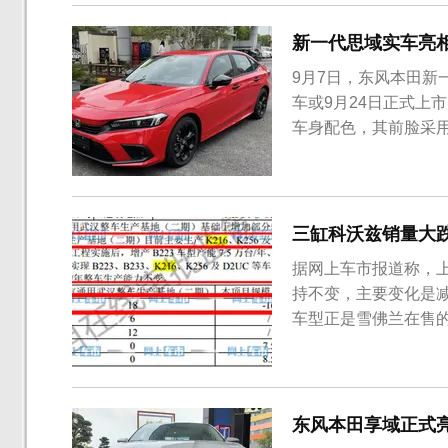
新一代思域实车亮相
9月7日，东风本田
车或9月24日正式上
车身配色，其前脸采
灯与前格栅互相融合
计，前包围两侧雾灯
思域，全新思域的设计
三缸科沃兹销量大跌
据网上车市报道称，
持不变，主要变化是减
车型正是雪佛兰在售的
减产16万辆/年，锐
称：“我们确实对工
量的减产，但绝对没有9
东风本田享域正式