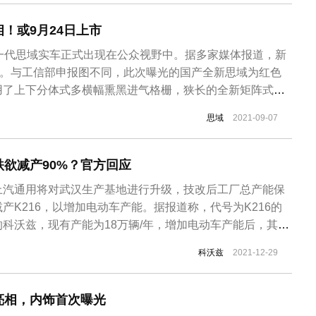
！或9月24日上市
新一代思域实车正式出现在公众视野中。据多家媒体报道，新
市。与工信部申报图不同，此次曝光的国产全新思域为红色
用了上下分体式多横幅熏黑进气格栅，狭长的全新矩阵式大
，整个前脸看起来更加扁平，前唇采用了与车身不同色的设
思域
2021-09-07
区域配备了C字形饰条，看上去更加动感。不过，对比现款
看起来更加低调，少了一些锐...
欲减产90%？官方回应
上汽通用将对武汉生产基地进行升级，技改后工厂总产能保
产K216，以增加电动车产能。据报道称，代号为K216的
科沃兹，现有产能为18万辆/年，增加电动车产能后，其将
减近90%。针对以上报道，上汽通用相关负责人回应媒体
科沃兹
2021-12-29
厂进行了改造，为了增加电动车产能相应的对科沃兹进行了少
0%那么多，这...
亮相，内饰首次曝光