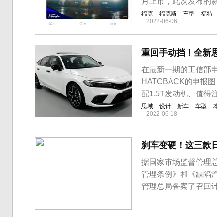
月上市，此次发布的
福克
福克斯
车型
福特
2022-06-06
重回手动挡！全新思
在最新一期的工信部
HATCBACK的申
配1.5T发动机、值得
思域
设计
新车
车型
2022-06-18
刹车变硬！这三款日
据国家市场监督管理
管理条例》和《缺陷
管理总局备案了召回计划