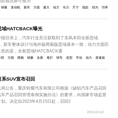
新款福克斯可视为
销量
发动机
新车
方面
最大
动力
马力
尺寸
现款
别为
功率
域HATCBACK曝光
申报目录上，汽车行业关注获取到了东风本田全新思域
报图，新车整体设计与海外版两厢版思域基本一致，动力方面匹
注意的是，全新思域HATCBACK通
本田
方面
两厢
销量
全新
尾灯
轿车
造型
手动
动力
变速箱
系SUV宣布召回
总局公告，重庆铃耀汽车有限公司根据《缺陷汽车产品召回
汽车产品召回管理条例实施办法》的要求，向国家市场监督
。决定自2023年4月15日起，召回2
2023-03-02