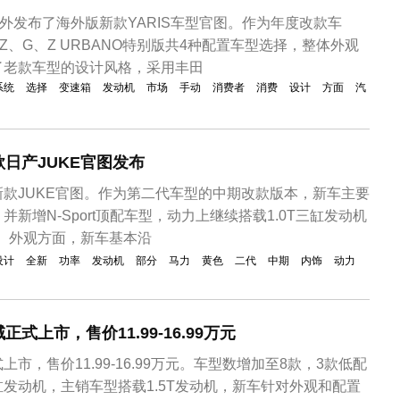
对外发布了海外版新款YARIS车型官图。作为年度改款车
Z、G、Z URBANO特别版共4种配置车型选择，整体外观
了老款车型的设计风格，采用丰田
系统
选择
变速箱
发动机
市场
手动
消费者
消费
设计
方面
汽
日产JUKE官图发布
款JUKE官图。作为第二代车型的中期改款版本，新车主要
新增N-Sport顶配车型，动力上继续搭载1.0T三缸发动机
选。外观方面，新车基本沿
设计
全新
功率
发动机
部分
马力
黄色
二代
中期
内饰
动力
式上市，售价11.99-16.99万元
市，售价11.99-16.99万元。车型数增加至8款，3款低配
三缸发动机，主销车型搭载1.5T发动机，新车针对外观和配置