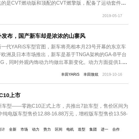
的是CVT燃动版和顶配的CVT燃擎版，配备了运动套件、
组件。新款思域全系车型的前格栅由镀铬处理调整为亮黑色
2019-05-17
提供两种外观，分别是普通版和燃系运动版，其中燃系运动
思...
海外发布，国产新车却是浓浓的山寨风
一代YARiS车型官图，新车将亮相本月23号开幕的东京车
于欧洲及日本市场推出，新车是基于TNGA架构的GA-B平台
KG，同时外观内饰动力均做出革新变化。动力方面提供1.0L
机，还有1.5L混动系统可选。丰田汽车还介绍，YARiS车型
丰田YARiS
丰田致炫
2019-10-16
为33万辆，其中欧洲占比达7成，该车系推出至今累计销量约
C10上市
新车型——零跑C10正式上市，共推出7款车型，售价区间为
，其中纯电版车型售价12.88-16.88万元，增程版车型售价13.58-
设计
全新
市场
动力
势力
区间
电机
造型
集团
进一
合作