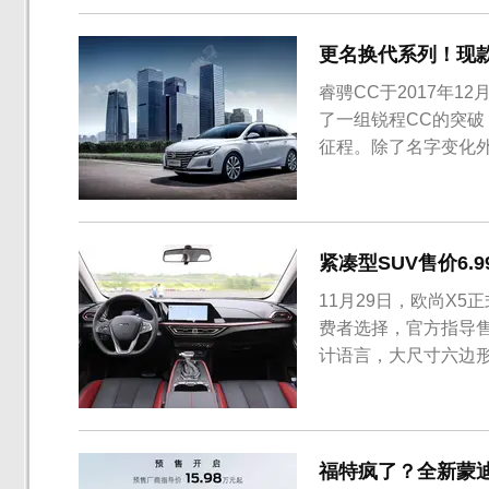
更名换代系列！现款
睿骋CC于2017年
了一组锐程CC的突破
征程。除了名字变化
该车有望在今年10月
睿骋CC，新车前脸
侧增加了带有L形镀铬条
紧凑型SUV售价6.
11月29日，欧尚X
费者选择，官方指导售价
计语言，大尺寸六边
张，前大灯组采用分
侧裙等位置加入了黑色
欧尚X5长宽高分别为4490
福特疯了？全新蒙迪