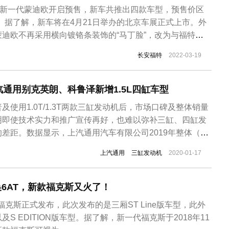
全新一代蒙迪欧开启预售，新车共推出四款车型，预售价区
98万元。据了解，新车将在4月21日举办的北京车展正式上市。外
迪欧不再采用横向镀铬条装饰的“马丁脸”，改为与福特
格，前脸采用大尺寸多边形进气格栅，内部通过类似鳞片的
长安福特
2022-03-19
最大的亮点是拥有主动闭合的功能。分体式LED大灯组在
现，全新...
通用别克英朗、科鲁泽新增1.5L四缸车型
使用1.0T/1.3T两款三缸发动机后，市场口碑及整体销量
明即使技术实力和推广宣传再好，也难以弥补三缸、四缸发
差距。数据显示，上汽通用汽车有限公司2019年整体（别
）销量为160万辆，同比下降18.8%。别克英朗和雪佛兰科
上汽通用
三缸发动机
2020-01-17
型轿车中的主力车型，动力配置上只有1.0T/1.3T两款三
换6AT，新款福克斯又火了！
特福克斯正式发布，此次发布的是三厢ST Line版车型，此外
S EDITION版车型。据了解，新一代福克斯于2018年11