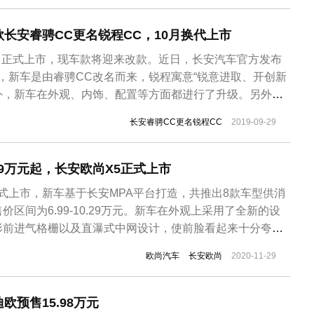
长安睿骋CC更名锐程CC，10月换代上市
12月正式上市，现车款将迎来改款。近日，长安汽车官方发布
，新车是由睿骋CC改名而来，锐程寓意“锐意进取、开创新
外，新车在外观、内饰、配置等方面都进行了升级。另外，
上市。外观方面，锐程CC依旧采用家族式设计，相比于现款
长安睿骋CC更名锐程CC
2019-09-29
进气格栅进一步加大，与前大灯融为一体。同时新车前包围两
的仿进气口设...
99万元起，长安欧尚X5正式上市
5正式上市，新车基于长安MPA平台打造，共推出8款车型供消
区间为6.99-10.29万元。新车在外观上采用了全新的设
形前进气格栅以及直瀑式中网设计，使前脸看起来十分夸
体式设计，上方为狭长的日间行车灯。另外，新车在前唇、
欧尚汽车
长安欧尚
2020-11-29
装饰，车头还嵌有红色“S”标识，突出运动感。尺寸方面，
/...
欧预售15.98万元