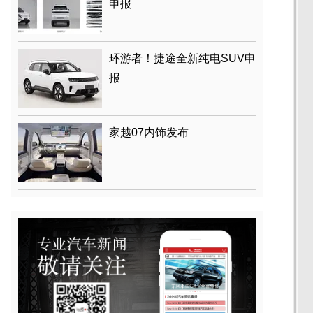
申报
环游者！捷途全新纯电SUV申
报
家越07内饰发布