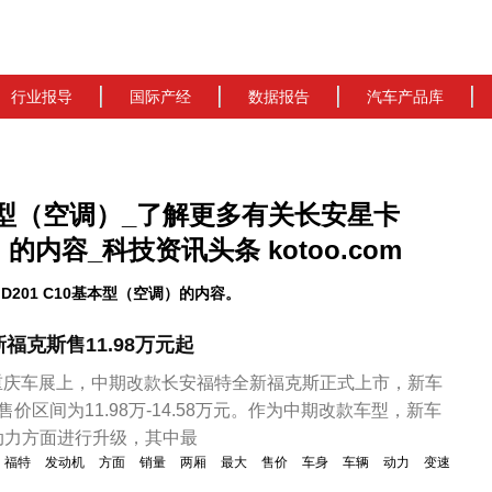
行业报导
国际产经
数据报告
汽车产品库
10基本型（空调）_了解更多有关长安星卡
调）的内容_科技资讯头条 kotoo.com
D201 C10基本型（空调）的内容。
福克斯售11.98万元起
2年重庆车展上，中期改款长安福特全新福克斯正式上市，新车
价区间为11.98万-14.58万元。作为中期改款车型，新车
动力方面进行升级，其中最
福特
发动机
方面
销量
两厢
最大
售价
车身
车辆
动力
变速