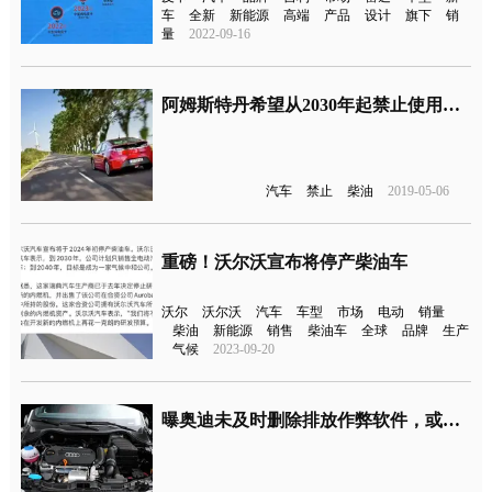
车
全新
新能源
高端
产品
设计
旗下
销
量
2022-09-16
阿姆斯特丹希望从2030年起禁止使用燃油和柴油汽车
汽车
禁止
柴油
2019-05-06
重磅！沃尔沃宣布将停产柴油车
沃尔
沃尔沃
汽车
车型
市场
电动
销量
柴油
新能源
销售
柴油车
全球
品牌
生产
气候
2023-09-20
曝奥迪未及时删除排放作弊软件，或将面临巨额罚款