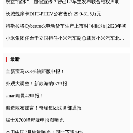
权益“缩水”、虚假宣传？智己L7车主发布联合维权声明
长城魏摩卡DHT-PHEV公布售价 29.9-31.5万元
特斯拉将Cybertruck电动货车生产上市时间推迟到2023年初
小米集团任命于立国担任小米汽车副总裁兼小米汽车北京总部政委
最新
全新宝马iX3长轴距版申报！
外观大调整！新款海豹07申报
smart精灵#2申报！
编造散布谣言！奇瑞集团法务部通报
猛士X700增程版申报图曝光
本田中国7月销量曝光！同比下降44%