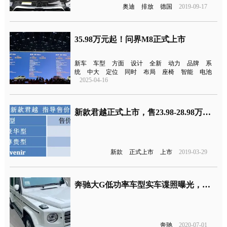
奥迪
排放
德国
2019-09-17
35.98万元起！问界M8正式上市
新车
车型
方面
设计
全新
动力
品牌
系
统
中大
定位
同时
布局
座椅
智能
电池
2025-04-16
新款君越正式上市，售23.98-28.98万、后期将推1.3T三缸版本
新款
正式上市
上市
2019-03-29
奔驰大G低功率车型实车谍照曝光，尾标“G 350"
奔驰
2020-07-01