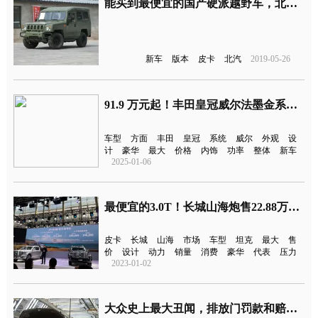
能买到最便宜的国产硬派越野车，北汽制造勇士新车型上市
新车
版本
皮卡
北汽
2019-05-26
91.9 万元起！丰田皇冠威尔法墨金系列 MPV 上市
车型
方面
丰田
皇冠
系统
威尔
外观
设
计
豪华
最大
价格
内饰
功率
整体
新车
2025-01-06
最便宜的3.0T！长城山海炮售22.88万元起
皮卡
长城
山海
市场
车型
坦克
最大
售
价
设计
动力
销量
消费
豪华
代表
压力
2023-01-02
大众史上最大丑闻，排放门罚款和赔偿高达2450亿元