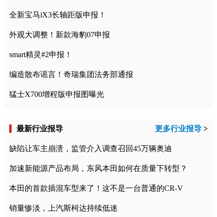
全新宝马iX3长轴距版申报！
外观大调整！新款海豹07申报
smart精灵#2申报！
编造散布谣言！奇瑞集团法务部通报
猛士X700增程版申报图曝光
最新行业报导
更多行业报导
>
缺陷让车主崩溃，监管介入调查召回45万辆奥迪
加速新能源产品布局，东风本田如何在质量下转型？
本田的首款插混车型来了！这不是一台普通的CR-V
销量惨淡，上汽斯柯达持续低迷