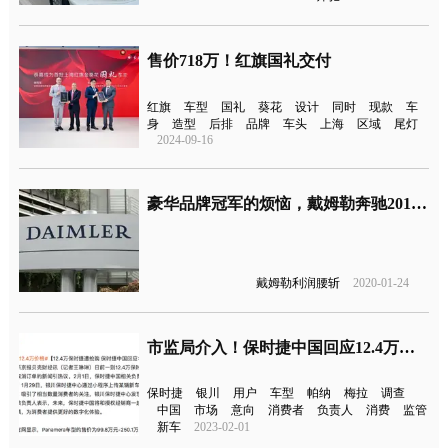
售价718万！红旗国礼交付
红旗
车型
国礼
葵花
设计
同时
现款
车
身
造型
后排
品牌
车头
上海
区域
尾灯
2024-09-16
豪华品牌冠军的烦恼，戴姆勒奔驰2019年利润腰斩
戴姆勒利润腰斩
2020-01-24
市监局介入！保时捷中国回应12.4万帕纳梅拉遭抢购下架
保时捷
银川
用户
车型
帕纳
梅拉
调查
中国
市场
意向
消费者
负责人
消费
监管
新车
2023-02-01