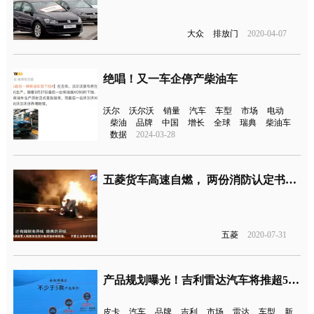
大众
排放门
2020-04-07
绝唱！又一车企停产柴油车
沃尔
沃尔沃
销量
汽车
车型
市场
电动
柴油
品牌
中国
增长
全球
瑞典
柴油车
数据
2024-03-28
五菱货车高速自燃， 两份消防认定书不一样
五菱
2020-07-31
产品规划曝光！吉利雷达汽车将推超5款新车
皮卡
汽车
品牌
吉利
市场
雷达
车型
新