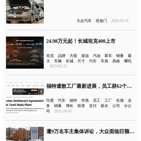
大众汽车
排放门
2020-03-31
24.98万元起！长城坦克400上市
坦克
品牌
方面
柴油
汽油
新车
销量
最
大
车辆
长城
尺寸
汽车
车身
风格
哪吒
2025-02-23
福特遣散工厂最新进展，员工获62个月薪水
印度
汽车
福特
市场
员工
工厂
长城
业
务
销量
增长
投资
支付
薪水
公司
分公
司
2022-10-02
遭9万名车主集体诉讼，大众面临巨额赔偿