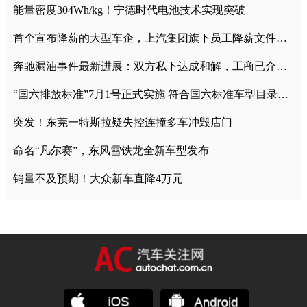
能量密度304Wh/kg！宁德时代电池技术实现突破
首个宣布降薪的大型车企，上汽集团旗下员工降薪文件曝光
奔驰漏油事件最新进展：双方私下达成和解，工商已介入调查
“国六排放标准”7月1号正式实施 符合国六标准车型目录一览
突发！东莞一特斯拉疑失控连撞多车冲毁店门
命名“凡尔赛”，东风雪铁龙全新车型发布
销量不及预期！大众新车直降4万元