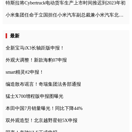
特斯拉将Cybertruck电动货车生产上市时间推迟到2023年初
小米集团任命于立国担任小米汽车副总裁兼小米汽车北京总部政委
最新
全新宝马iX3长轴距版申报！
外观大调整！新款海豹07申报
smart精灵#2申报！
编造散布谣言！奇瑞集团法务部通报
猛士X700增程版申报图曝光
本田中国7月销量曝光！同比下降44%
双外观造型！北京越野星钽5X申报