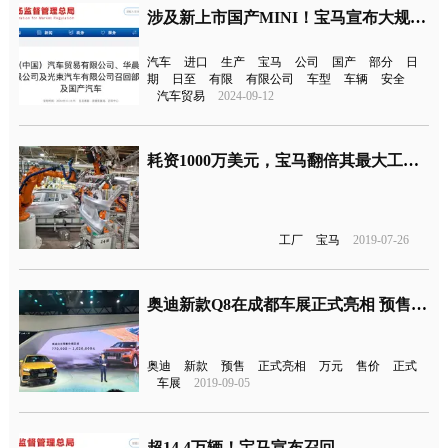
涉及新上市国产MINI！宝马宣布大规模召回
汽车
进口
生产
宝马
公司
国产
部分
日
期
日至
有限
有限公司
车型
车辆
安全
汽车贸易
2024-09-12
耗资1000万美元，宝马翻倍其最大工厂电池产能
工厂
宝马
2019-07-26
奥迪新款Q8在成都车展正式亮相 预售价77-102万元起
奥迪
新款
预售
正式亮相
万元
售价
正式
车展
2019-09-05
超14.4万辆！宝马宣布召回