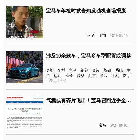
宝马车年检时被告知发动机当场报废，维修费用16万？
不足
上市
2019-05-15
涉及10余款车，宝马多车型配置或调整
功能
车型
宝马
钥匙
套装
旋钮
系统
生
产
运动
座椅
调整
配置
卡片
手机
数字
2022-10-31
气囊或有碎片飞出！宝马召回近乎全系进口车
宝马
2021-08-02