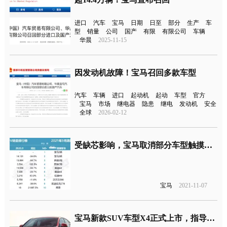
进口
汽车
宝马
日期
日至
部分
生产
车
型
销量
公司
国产
有限
有限公司
车辆
华晨
2025-11-15
因发动机故障！宝马召回多款车型
汽车
车辆
进口
起动机
起动
车型
官方
宝马
市场
继电器
隐患
继电
发动机
安全
全球
2026-02-12
受缺芯影响，宝马取消部分车型触摸屏功能
宝马
2021-11-07
宝马新款SUV车型X4正式上市，指导价为45.59-58.59万元