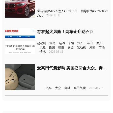
宝马新款SUV车型X4正式上市
指导价为45.59-58.59
万元
2019-12-12
存在起火风险！两车企启动召回
起动机
宝马
起动
车辆
汽车
丰田
生产
风险
原因
范围
安全
发动机
局部
市场
情况
2026-03-12
受高田气囊影响 美国召回含大众、奔驰等品牌影响170万辆汽车
汽车
大众
奔驰
高田气囊
2019-02-15