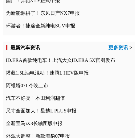
国产！奔驰VLE正式申报
为新能源拼了！东风日产NX7申报
环游者！捷途全新纯电SUV申报
最新汽车资讯
更多资讯
>
ID.ERA首款纯电车！上汽大众ID.ERA 5X官图发布
搭载1.5L油电混动！速腾L HEV版申报
阿维塔07L今晚上市
汽车不好卖！本田利润翻倍
尺寸全面加大！星越L PLUS申报
全新宝马iX3长轴距版申报！
外观大调整！新款海豹07申报