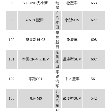
98
YOUNG光小新
动
微型车
653
屋
广
汽
99
e:NP1极湃1
小型SUV
627
本
田
华
晨
100
华晨新日i03
微型车
608
新
日
东
风
101
本田CR-V PHEV
紧凑型SUV
607
本
田
零
跑
102
零跑C01
中大型车
561
汽
车
几
何
103
几何M6
紧凑型SUV
542
汽
车