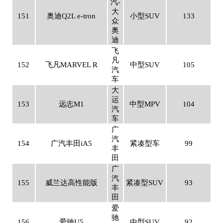
汽-
大
151
奥迪Q2L e-tron
小型SUV
133
众
奥
迪
飞
凡
152
飞凡MARVEL R
中型SUV
105
汽
车
大
运
153
远志M1
中型MPV
104
汽
车
广
汽
154
广汽丰田iA5
紧凑型车
99
丰
田
广
汽
155
威兰达高性能版
紧凑型SUV
93
丰
田
爱
驰
156
爱驰U5
中型SUV
92