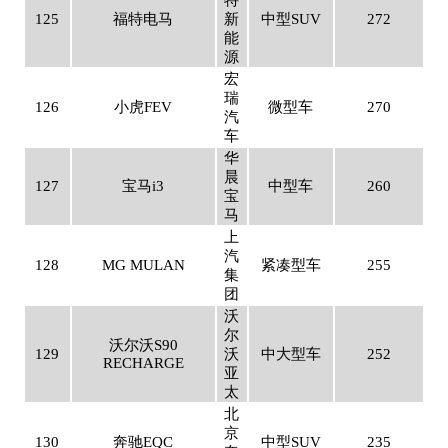
特
125
福特电马
新
中型SUV
272
能
源
宏
瑞
126
小虎FEV
微型车
270
汽
车
华
晨
127
宝马i3
中型车
260
宝
马
上
汽
128
MG MULAN
紧凑型车
255
集
团
沃
尔
沃尔沃S90
129
沃
中大型车
252
RECHARGE
亚
太
北
京
130
奔驰EQC
中型SUV
235