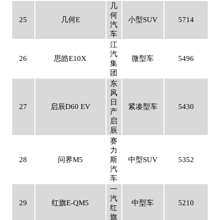
几
何
25
几何E
小型SUV
5714
汽
车
江
汽
26
思皓E10X
微型车
5496
集
团
东
风
日
27
启辰D60 EV
紧凑型车
5430
产
启
辰
赛
力
28
问界M5
斯
中型SUV
5352
汽
车
一
汽
29
红旗E-QM5
中型车
5210
红
旗