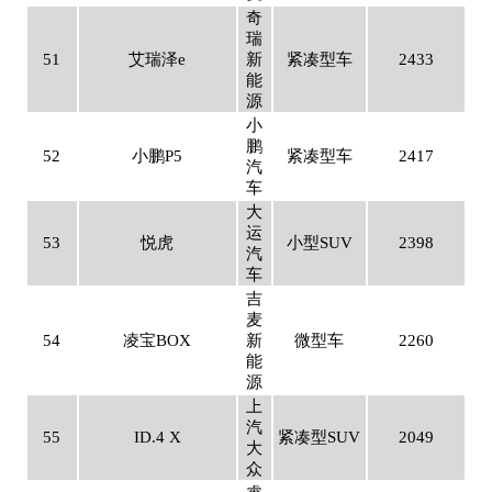
奇
瑞
51
艾瑞泽e
新
紧凑型车
2433
能
源
小
鹏
52
小鹏P5
紧凑型车
2417
汽
车
大
运
53
悦虎
小型SUV
2398
汽
车
吉
麦
54
凌宝BOX
新
微型车
2260
能
源
上
汽
55
ID.4 X
紧凑型SUV
2049
大
众