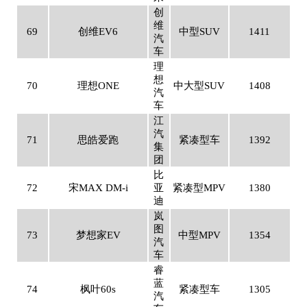
创
维
69
创维EV6
中型SUV
1411
汽
车
理
想
70
理想ONE
中大型SUV
1408
汽
车
江
汽
71
思皓爱跑
紧凑型车
1392
集
团
比
72
宋MAX DM-i
亚
紧凑型MPV
1380
迪
岚
图
73
梦想家EV
中型MPV
1354
汽
车
睿
蓝
74
枫叶60s
紧凑型车
1305
汽