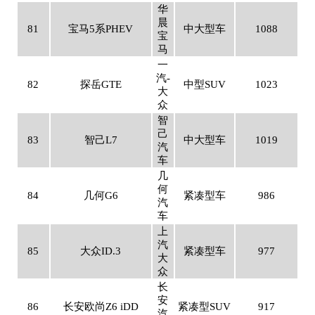
华
晨
81
宝马5系PHEV
中大型车
1088
宝
马
一
汽-
82
探岳GTE
中型SUV
1023
大
众
智
己
83
智己L7
中大型车
1019
汽
车
几
何
84
几何G6
紧凑型车
986
汽
车
上
汽
85
大众ID.3
紧凑型车
977
大
众
长
安
86
长安欧尚Z6 iDD
紧凑型SUV
917
汽