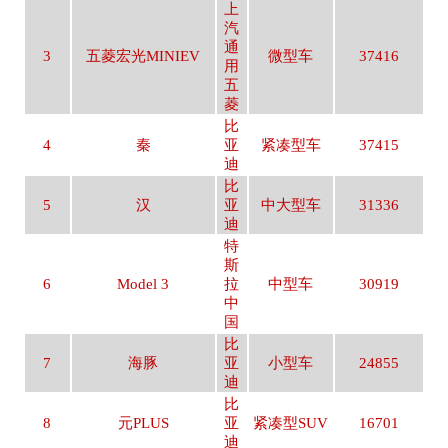
上
汽
通
3
五菱宏光MINIEV
微型车
37416
用
五
菱
比
4
秦
亚
紧凑型车
37415
迪
比
5
汉
亚
中大型车
31336
迪
特
斯
6
Model 3
拉
中型车
30919
中
国
比
7
海豚
亚
小型车
24855
迪
比
8
元PLUS
亚
紧凑型SUV
16701
迪