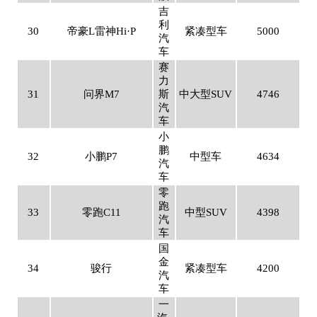
吉
利
30
帝豪L雷神Hi·P
紧凑型车
5000
汽
车
赛
力
31
问界M7
斯
中大型SUV
4746
汽
车
小
鹏
32
小鹏P7
中型车
4634
汽
车
零
跑
33
零跑C11
中型SUV
4398
汽
车
国
金
34
骏行
紧凑型车
4200
汽
车
一