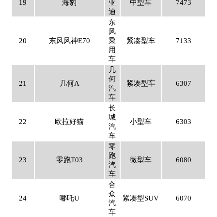
19
海豹
亚
中型车
7473
迪
东
风
20
东风风神E70
乘
紧凑型车
7133
用
车
几
何
21
几何A
紧凑型车
6307
汽
车
长
城
22
欧拉好猫
小型车
6303
汽
车
零
跑
23
零跑T03
微型车
6080
汽
车
合
众
24
哪吒U
紧凑型SUV
6070
汽
车