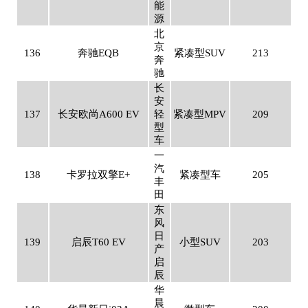
能
源
北
京
136
奔驰EQB
紧凑型SUV
213
奔
驰
长
安
137
长安欧尚A600 EV
轻
紧凑型MPV
209
型
车
一
汽
138
卡罗拉双擎E+
紧凑型车
205
丰
田
东
风
日
139
启辰T60 EV
小型SUV
203
产
启
辰
华
晨