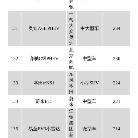
奔
驰
一
汽-
大
131
奥迪A6L PHEV
中大型车
234
众
奥
迪
北
京
132
奔驰C级PHEV
中型车
230
奔
驰
东
风
133
本田e:NS1
小型SUV
224
本
田
蔚
134
蔚来ET5
中型车
221
来
江
铃
集
135
易至EV3小雷达
团
微型车
214
新