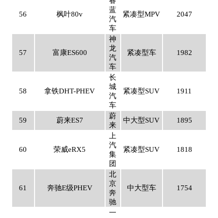
睿
蓝
56
枫叶80v
紧凑型MPV
2047
汽
车
神
龙
57
富康ES600
紧凑型车
1982
汽
车
长
城
58
拿铁DHT-PHEV
紧凑型SUV
1911
汽
车
蔚
59
蔚来ES7
中大型SUV
1895
来
上
汽
60
荣威eRX5
紧凑型SUV
1818
集
团
北
京
61
奔驰E级PHEV
中大型车
1754
奔
驰
一