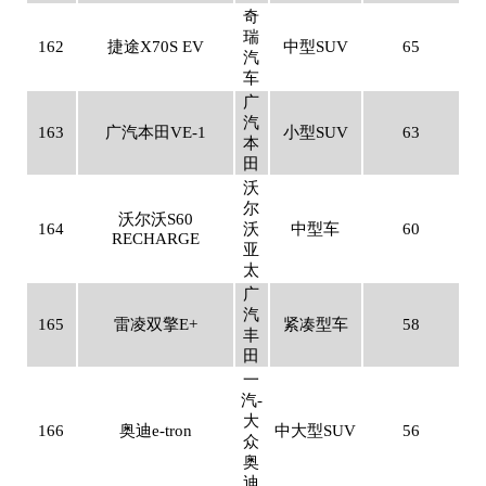
奇
瑞
162
捷途X70S EV
中型SUV
65
汽
车
广
汽
163
广汽本田VE-1
小型SUV
63
本
田
沃
尔
沃尔沃S60
164
沃
中型车
60
RECHARGE
亚
太
广
汽
165
雷凌双擎E+
紧凑型车
58
丰
田
一
汽-
大
166
奥迪e-tron
中大型SUV
56
众
奥
迪