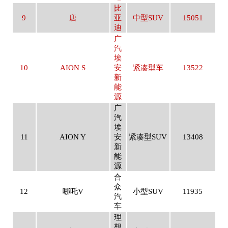
比
9
唐
亚
中型SUV
15051
迪
广
汽
埃
10
AION S
安
紧凑型车
13522
新
能
源
广
汽
埃
11
AION Y
安
紧凑型SUV
13408
新
能
源
合
众
12
哪吒V
小型SUV
11935
汽
车
理
想