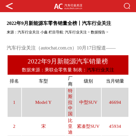
2022年9月新能源车零售销量全榜丨汽车行业关注
来源：
汽车行业关注
小鑫
栏目导航:
汽车行业关注
>
数据报告
>
汽车行业关注（autochat.com.cn）10月17日报道——
2022年9月新能源汽车销量榜
数据来源：乘联会零售量 制表：
汽车行业关注
厂
排名
车型
级别
当月销量
商
特
斯
1
Model Y
拉
中型SUV
46694
中
国
比
2
宋
亚
紧凑型SUV
45934
迪