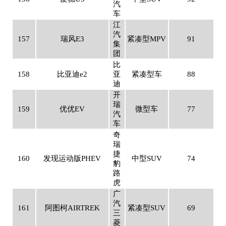
汽
车
江
汽
157
瑞风E3
紧凑型MPV
91
集
团
比
158
比亚迪e2
亚
紧凑型车
88
迪
开
瑞
159
优优EV
微型车
77
汽
车
奇
瑞
捷
160
发现运动版PHEV
中型SUV
74
豹
路
虎
广
汽
161
阿图柯AIRTREK
紧凑型SUV
69
三
菱