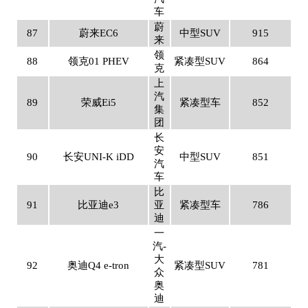
车
蔚
87
蔚来EC6
中型SUV
915
来
领
88
领克01 PHEV
紧凑型SUV
864
克
上
汽
89
荣威Ei5
紧凑型车
852
集
团
长
安
90
长安UNI-K iDD
中型SUV
851
汽
车
比
91
比亚迪e3
亚
紧凑型车
786
迪
一
汽-
大
92
奥迪Q4 e-tron
紧凑型SUV
781
众
奥
迪