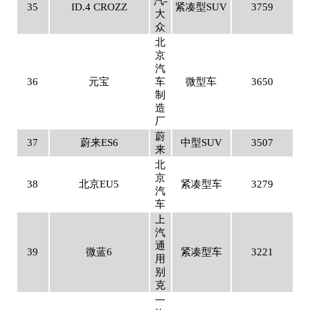
汽-
35
ID.4 CROZZ
紧凑型SUV
3759
大
众
北
京
汽
36
元宝
车
微型车
3650
制
造
厂
蔚
37
蔚来ES6
中型SUV
3507
来
北
京
38
北京EU5
紧凑型车
3279
汽
车
上
汽
通
39
微蓝6
紧凑型车
3221
用
别
克
一