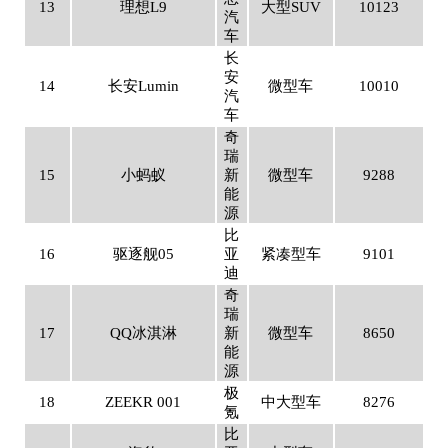
13
理想L9
大型SUV
10123
汽
车
长
安
14
长安Lumin
微型车
10010
汽
车
奇
瑞
15
小蚂蚁
新
微型车
9288
能
源
比
16
驱逐舰05
亚
紧凑型车
9101
迪
奇
瑞
17
QQ冰淇淋
新
微型车
8650
能
源
极
18
ZEEKR 001
中大型车
8276
氪
比