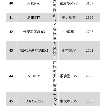
汽
40
奔腾NAT
紧凑型MPV
3187
奔
腾
蔚
41
蔚来ET7
中大型车
2928
来
长
安
42
长安深蓝SL03
中型车
2708
汽
车
东
风
43
东风EV新能源EX1
小型SUV
2661
汽
车
广
汽
埃
44
AION V
安
紧凑型SUV
2632
新
能
源
一
汽-
45
ID.6 CROZZ
中大型SUV
2583
大