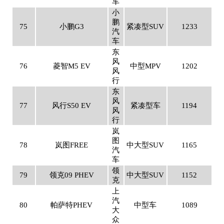
车
小
鹏
75
小鹏G3
紧凑型SUV
1233
汽
车
东
风
76
菱智M5 EV
中型MPV
1202
风
行
东
风
77
风行S50 EV
紧凑型车
1194
风
行
岚
图
78
岚图FREE
中大型SUV
1165
汽
车
领
79
领克09 PHEV
中大型SUV
1152
克
上
汽
80
帕萨特PHEV
中型车
1089
大
众