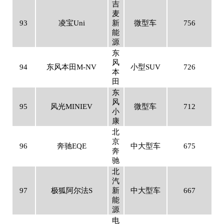
吉
麦
93
凌宝Uni
新
微型车
756
能
源
东
风
94
东风本田M-NV
小型SUV
726
本
田
东
风
95
风光MINIEV
微型车
712
小
康
北
京
96
奔驰EQE
中大型车
675
奔
驰
北
汽
97
极狐阿尔法S
新
中大型车
667
能
源
电