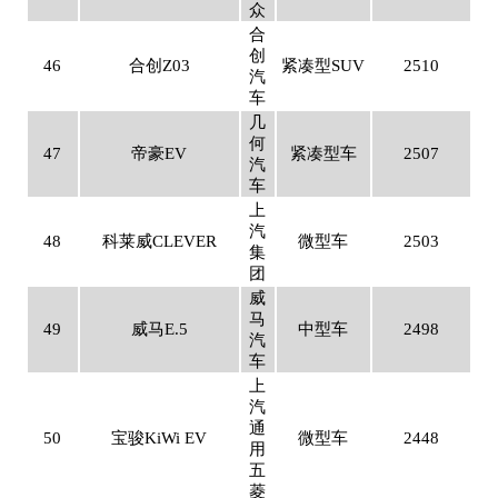
众
合
创
46
合创Z03
紧凑型SUV
2510
汽
车
几
何
47
帝豪EV
紧凑型车
2507
汽
车
上
汽
48
科莱威CLEVER
微型车
2503
集
团
威
马
49
威马E.5
中型车
2498
汽
车
上
汽
通
50
宝骏KiWi EV
微型车
2448
用
五
菱