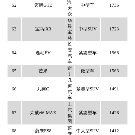
汽-
62
迈腾GTE
中型车
1736
大
众
华
晨
63
宝马iX3
中型SUV
1723
宝
马
长
安
64
逸动EV
紧凑型车
1566
汽
车
雷
65
芒果
微型车
1563
丁
几
何
66
几何C
紧凑型SUV
1491
汽
车
上
汽
67
荣威ei6 MAX
紧凑型车
1426
集
团
蔚
68
蔚来ES8
中大型SUV
1412
来