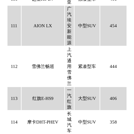
亚
广
汽
埃
111
AION LX
安
中型SUV
454
新
能
源
上
汽
通
112
雪佛兰畅巡
用
紧凑型车
444
雪
佛
兰
一
汽
113
红旗E-HS9
大型SUV
406
红
旗
长
城
114
摩卡DHT-PHEV
中型SUV
358
汽
车