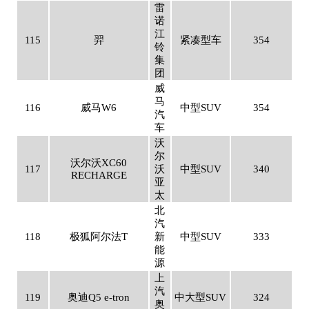
雷
诺
江
115
羿
紧凑型车
354
铃
集
团
威
马
116
威马W6
中型SUV
354
汽
车
沃
尔
沃尔沃XC60
117
沃
中型SUV
340
RECHARGE
亚
太
北
汽
118
极狐阿尔法T
新
中型SUV
333
能
源
上
汽
119
奥迪Q5 e-tron
中大型SUV
324
奥