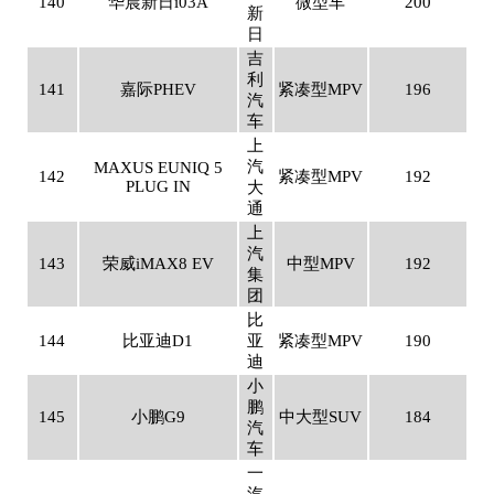
140
华晨新日i03A
微型车
200
新
日
吉
利
141
嘉际PHEV
紧凑型MPV
196
汽
车
上
汽
MAXUS EUNIQ 5
142
紧凑型MPV
192
PLUG IN
大
通
上
汽
143
荣威iMAX8 EV
中型MPV
192
集
团
比
144
比亚迪D1
亚
紧凑型MPV
190
迪
小
鹏
145
小鹏G9
中大型SUV
184
汽
车
一