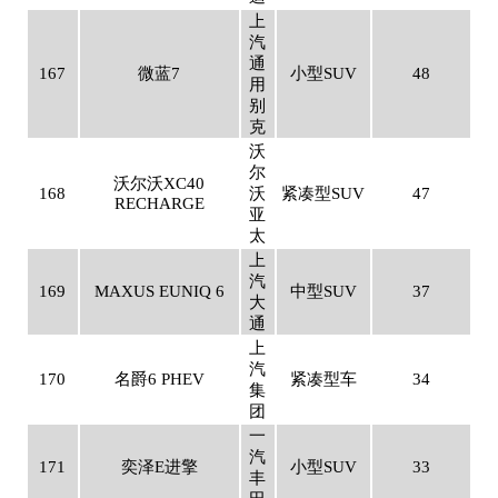
上
汽
通
167
微蓝7
小型SUV
48
用
别
克
沃
尔
沃尔沃XC40
168
沃
紧凑型SUV
47
RECHARGE
亚
太
上
汽
169
MAXUS EUNIQ 6
中型SUV
37
大
通
上
汽
170
名爵6 PHEV
紧凑型车
34
集
团
一
汽
171
奕泽E进擎
小型SUV
33
丰