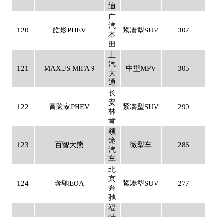
迪
广
汽
120
皓影PHEV
紧凑型SUV
307
本
田
上
汽
121
MAXUS MIFA 9
中型MPV
305
大
通
长
安
122
冒险家PHEV
紧凑型SUV
290
林
肯
领
途
123
百智大熊
微型车
286
汽
车
北
京
124
奔驰EQA
紧凑型SUV
277
奔
驰
福