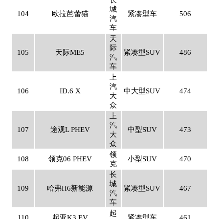
长
城
104
欧拉芭蕾猫
紧凑型车
506
汽
车
天
际
105
天际ME5
紧凑型SUV
486
汽
车
上
汽
106
ID.6 X
中大型SUV
474
大
众
上
汽
107
途观L PHEV
中型SUV
473
大
众
领
108
领克06 PHEV
小型SUV
470
克
长
城
109
哈弗H6新能源
紧凑型SUV
467
汽
车
起
110
起亚K3 EV
紧凑型车
461