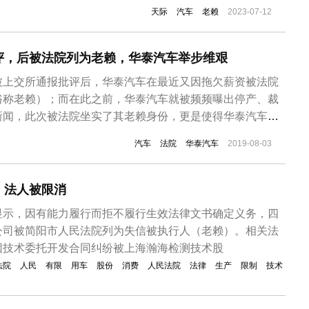
天际
汽车
老赖
2023-07-12
评，后被法院列为老赖，华泰汽车举步维艰
被上交所通报批评后，华泰汽车在最近又因拖欠薪资被法院
俗称老赖）；而在此之前，华泰汽车就被频频曝出停产、裁
新闻，此次被法院坐实了其老赖身份，更是使得华泰汽车在
。根据中国执行信息公开网上公布的信息显示，此次华泰汽
汽车
法院
华泰汽车
2019-08-03
月28日至2018年9月28日期间的工资共计70万元，被法院认
履行生效法律文书...
，法人被限消
显示，因有能力履行而拒不履行生效法律文书确定义务，四
公司被简阳市人民法院列为失信被执行人（老赖）。相关法
因技术委托开发合同纠纷被上海瀚海检测技术股
法院
人民
有限
用车
股份
消费
人民法院
法律
生产
限制
技术