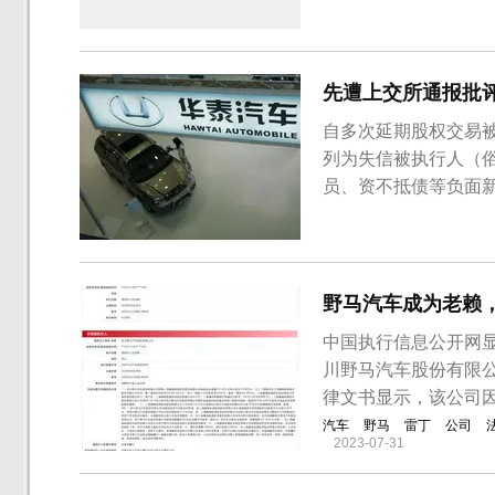
先遭上交所通报批
自多次延期股权交易
列为失信被执行人（
员、资不抵债等负面
未来的路上举步维艰
车拖欠被告2017年7
定为有履行能力但拒不
野马汽车成为老赖
中国执行信息公开网
川野马汽车股份有限
律文书显示，该公司
汽车
野马
雷丁
公司
2023-07-31