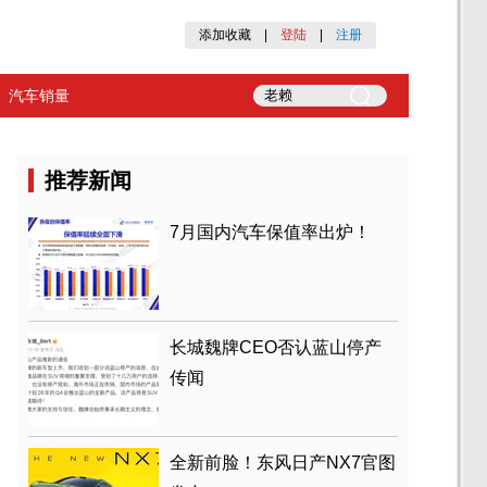
添加收藏
|
登陆
|
注册
汽车销量
推荐新闻
7月国内汽车保值率出炉！
长城魏牌CEO否认蓝山停产
传闻
全新前脸！东风日产NX7官图