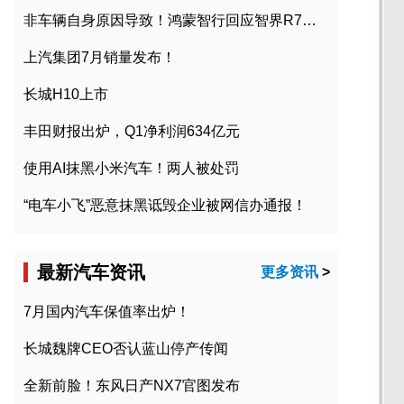
非车辆自身原因导致！鸿蒙智行回应智界R7起火事故
上汽集团7月销量发布！
长城H10上市
丰田财报出炉，Q1净利润634亿元
使用AI抹黑小米汽车！两人被处罚
“电车小飞”恶意抹黑诋毁企业被网信办通报！
最新汽车资讯
更多资讯
>
7月国内汽车保值率出炉！
长城魏牌CEO否认蓝山停产传闻
全新前脸！东风日产NX7官图发布