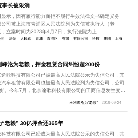
董事长被限消
网显示，因有履行能力而拒不履行生效法律文书确定义务，
限公司被上海市青浦区人民法院列为失信被执行人（老
，立案时间为2023年4月7日，执行法院为上
公司
法院
人民币
青浦
青浦区
有限
有限公司
科技
集团
上海
峰沦为老赖，押金租赁合同纠纷超200份
京途歌科技有限公司已被最高人民法院公示为失信公司，其
歌汽车租赁有限公司也被最高人民法院列为失信公司，公司
赖”。今年7月，北京途歌科技有限公司的工商信息发生变
任法定代表人、董事长以及经理职位，有石玉莲接任，同时
王利峰沦为“老赖”
2019-09-24
事及监事席位。有媒体就此事进行实地探访，然而途歌所在的
分公司均人去楼空，当地工商...
老赖” 30亿押金还365年
歌科技有限公司已经成为最高人民法院公示的失信公司，其