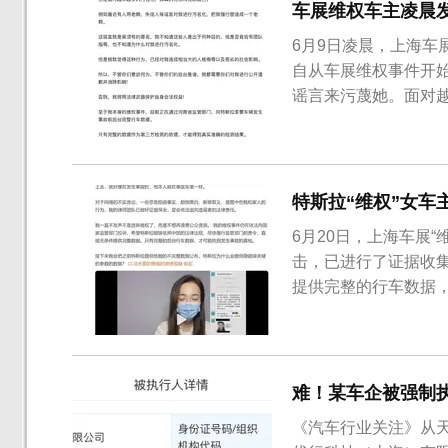
车展维权车主凌晨
6月9日凌晨，上海
自从车展维权事件开
谣言来污蔑她。面对
并消除影响，否则将
过激行为，并于事后
格攻击与污名化。张女
特斯拉“维权”女
6月20日，上海车展
击，已进行了证据收
提供完整的行车数据
完整数据公布。 以
体从“老赖，黑社会，
好像在发生事故时，他
难！某车企被强制执
《汽车行业关注》从