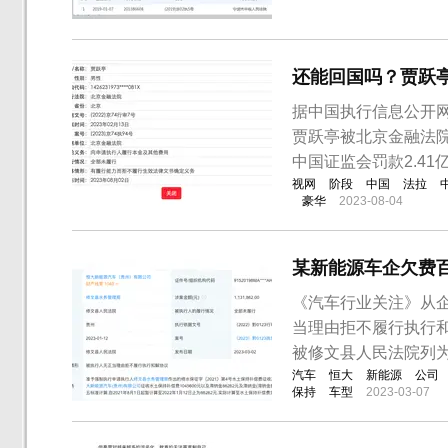
却拖着不给，这样不就
知豆汽车的实际控制人为
还能回国吗？贾跃
据中国执行信息公开网
贾跃亭被北京金融法
中国证监会罚款2.41
视网
阶段
中国
法拉
豪华
2023-08-04
某新能源车企欠费
《汽车行业关注》从
当理由拒不履行执行和
被修文县人民法院列
汽车
恒大
新能源
公司
保持
车型
2023-03-07