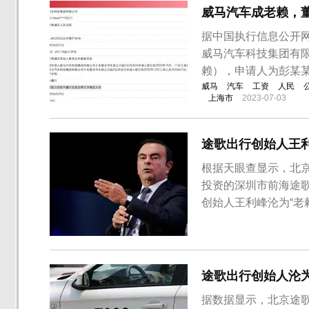
威马汽车成老赖，
据中国执行信息公开
威马汽车科技集团有
赖），申请人为彭某某
威马
汽车
工资
人民
上海市
2023-07-03
途歌出行创始人王利
根据天眼查显示，北
投资的深圳市前海途
创始人王利峰沦为“老
更，创始人王利峰卸
王文梓等5人推出董
西安、成都、天津等地
途歌出行创始人沦为“
据数据显示，北京途