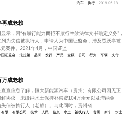
汽车
执行
2019-06-18
意味着知豆电动汽车公司成了传说中的“老赖”了？ 目前，
创...
亭再成老赖
显示，因“有履行能力而拒不履行生效法律文书确定义务”，
院列为失信被执行人，申请人为中国证监会，涉及贾跃亭被
亿元案件。2021年4月，中国证监
中国证监会
法拉第
品牌
发行
产品
全额
公司
行为
车辆
支付
百万成老赖
企查查信息了解，恒大新能源汽车（贵州）有限公司因无正
解协议，未缴纳水土保持补偿费104万余元以及滞纳金，
为失信被执行人（老赖）。与此同时，贵州省
有限
有限公司
技术
人民
信息
水土
被执行人
贵州
新车
水土