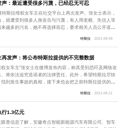
发声：最近遭受很多污蔑，已经忍无可忍
车展特斯拉维权女车主在社交平台上再次发声。张女士表示，
始，就遭受到很多人身攻击与污蔑，有人用老赖、失信人等
越来越多的污名，她不再选择容忍，要求相关人员公开道歉
采用法律来维护自己权益。张女士坦言，自己确实存在维权
特斯拉
2021-06-09
进行了深刻的自我认识与反省，但是不能接受很多网友的人
士表示，此前自己一直选择隐忍...
车主再发声：将公布特斯拉提供的不完整数据
“维权女车主”张女士在微博发布内容，称其受到恐吓及网络攻
集、将依法追究造谣者的法律责任。此外，希望特斯拉尽快
，找到发生事故的真相，接下来也会把之前特斯拉提供的不
下是张女士声明全文： 我被恐吓了！ 近日，一些自媒
特斯拉
2021-06-21
人肉恐吓”，到各种所谓的“惊天爆料”夸张的语气听上去，就
本人就在事故车...
行1.3亿元
天眼查信息了解，安徽奇点智能新能源汽车有限公司、智车