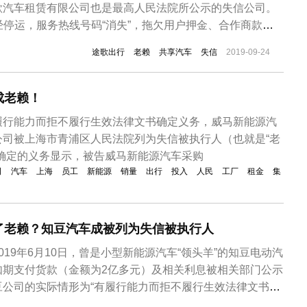
歌汽车租赁有限公司也是最高人民法院所公示的失信公司。
经停运，服务热线号码“消失”，拖欠用户押金、合作商款
欠薪。途歌公司成立于2015年7月，创始人为王利峰，和
途歌出行
老赖
共享汽车
失信
2019-09-24
，途歌出行采用“随借随还”、“接力用车”的分时租赁经营模
区域即可还车。其主...
成老赖！
履行能力而拒不履行生效法律文书确定义务，威马新能源汽
公司被上海市青浦区人民法院列为失信被执行人（也就是“老
书确定的义务显示，被告威马新能源汽车采购
司
汽车
上海
员工
新能源
销量
出行
投入
人民
工厂
租金
集
了老赖？知豆汽车成被列为失信被执行人
019年6月10日，曾是小型新能源汽车“领头羊”的知豆电动汽
如期支付货款（金额为2亿多元）及相关利息被相关部门公示
豆公司的实际情形为“有履行能力而拒不履行生效法律文书确
执行”，事件的立案时间为2019年1月7日。有能力支付货款