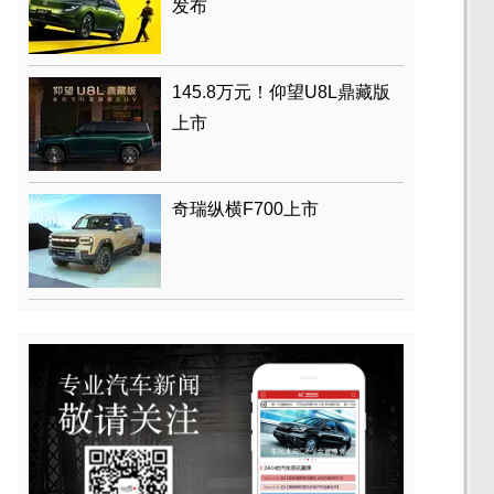
发布
145.8万元！仰望U8L鼎藏版
上市
奇瑞纵横F700上市