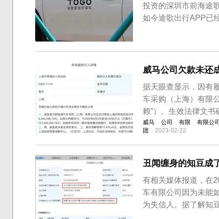
投资的深圳市前海途
如今途歌出行APP已
项，连维护人员也遭到
传统的租凭行业不一样
式，用户不需要在指定
威马公司欠款未还
据天眼查显示，因有
车采购（上海）有限
赖”）。生效法律文
威马
公司
有限
有限公
团
2023-02-22
丑闻缠身的知豆成
有相关媒体报道，在2
车有限公司因为未能
为失信人。据了解知
定义务,隐匿财产规避