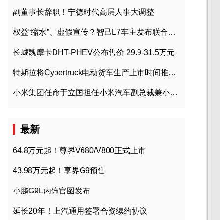
副董事长辞职！宁德时代高层人事大调整
权益“缩水”、虚假宣传？智己L7车主发布联合维权声明
长城魏摩卡DHT-PHEV公布售价 29.9-31.5万元
特斯拉将Cybertruck电动货车生产上市时间推迟到2023年初
小米集团任命于立国担任小米汽车副总裁兼小米汽车北京总部政委
最新
64.8万元起！尊界V680/V800正式上市
43.98万元起！享界G9预售
小鹏G9L内饰官图发布
延长20年！上汽通用签署合资续约协议