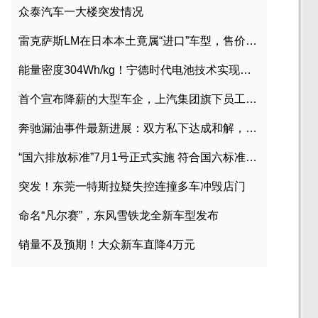
众泰汽车一大楼突发情况
雷克萨斯LM在日本本土竟属“进口”车型，售价2580万日元
能量密度304Wh/kg！宁德时代电池技术实现突破
首个宣布降薪的大型车企，上汽集团旗下员工降薪文件曝光
奔驰漏油事件最新进展：双方私下达成和解，工商已介入调查
“国六排放标准”7月1号正式实施 符合国六标准车型目录一览
突发！东莞一特斯拉疑失控连撞多车冲毁店门
命名“凡尔赛”，东风雪铁龙全新车型发布
销量不及预期！大众新车直降4万元