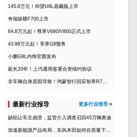
145.8万元！仰望U8L鼎藏版上市
奇瑞纵横F700上市
64.8万元起！尊界V680/V800正式上市
43.98万元起！享界G9预售
小鹏G9L内饰官图发布
延长20年！上汽通用签署合资续约协议
非车辆自身原因导致！鸿蒙智行回应智界R7起火事故
最新行业报导
更多行业报导
>
缺陷让车主崩溃，监管介入调查召回45万辆奥迪
加速新能源产品布局，东风本田如何在质量下转型？