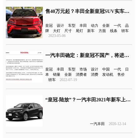
售40万元起？丰田全新皇冠SUV实车曝光
皇冠
设计
车型
丰田
动力
全新
一代
品
牌
大灯
尺寸
尾灯
新车
方面
线条
轿车
2023-05-06
一汽丰田确定：新皇冠不国产，将进口引入中国
皇冠
丰田
车型
市场
设计
中国
一代
日
本
销量
全新
消费者
消费
发动机
售价
轿车
2022-07-19
“皇冠-陆放”？一汽丰田2021年新车上市战略规划曝光
一汽丰田
2020-12-14