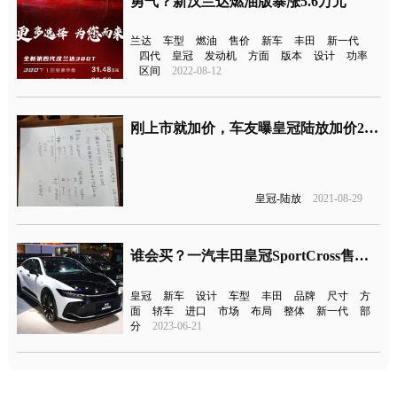
勇气？新汉兰达燃油版暴涨5.6万元
兰达
车型
燃油
售价
新车
丰田
新一代
四代
皇冠
发动机
方面
版本
设计
功率
区间
2022-08-12
刚上市就加价，车友曝皇冠陆放加价2万元订车
皇冠-陆放
2021-08-29
谁会买？一汽丰田皇冠SportCross售价公布
皇冠
新车
设计
车型
丰田
品牌
尺寸
方
面
轿车
进口
市场
布局
整体
新一代
部
分
2023-06-21