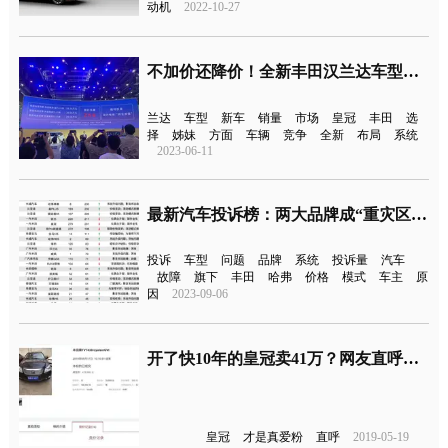
动机
2022-10-27
不加价还降价！全新丰田汉兰达车型上市
兰达
车型
新车
销量
市场
皇冠
丰田
选
择
姊妹
方面
车辆
竞争
全新
布局
系统
2023-06-11
最新汽车投诉榜：两大品牌成“重灾区”！
投诉
车型
问题
品牌
系统
投诉量
汽车
故障
旗下
丰田
哈弗
价格
模式
车主
原
因
2023-09-06
开了快10年的皇冠卖41万？网友直呼：这才是真爱粉
皇冠
才是真爱粉
直呼
2019-05-19