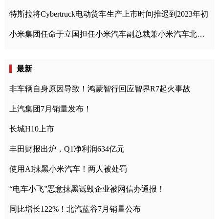
特斯拉将Cybertruck电动货车生产上市时间推迟到2023年初
小米集团任命于立国担任小米汽车副总裁兼小米汽车北京总部政委
最新
非车辆自身原因导致！鸿蒙智行回应智界R7起火事故
上汽集团7月销量发布！
长城H10上市
丰田财报出炉，Q1净利润634亿元
使用AI抹黑小米汽车！两人被处罚
“电车小飞”恶意抹黑诋毁企业被网信办通报！
同比增长122%！北汽蓝谷7月销量公布