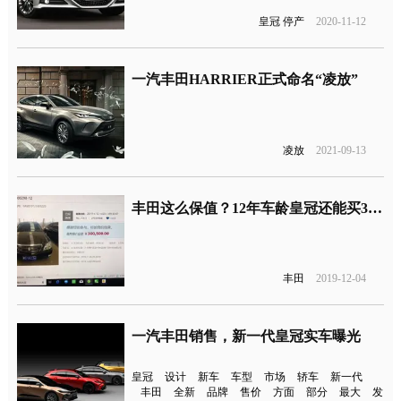
皇冠 停产
2020-11-12
一汽丰田HARRIER正式命名“凌放” ​​​
凌放
2021-09-13
丰田这么保值？12年车龄皇冠还能买30万
丰田
2019-12-04
一汽丰田销售，新一代皇冠实车曝光
皇冠
设计
新车
车型
市场
轿车
新一代
丰田
全新
品牌
售价
方面
部分
最大
发