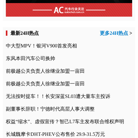
最新24H热点
更多24H热点
>
中大型MPV！银河V900首发亮相
东风本田汽车公司换帅
前极越公关负责人徐继业加盟一亩田
前极越公关负责人徐继业加盟一亩田
无法按时提车！！长安深蓝SL03遭大量车主投诉
副董事长辞职！宁德时代高层人事大调整
权益“缩水”、虚假宣传？智己L7车主发布联合维权声明
长城魏摩卡DHT-PHEV公布售价 29.9-31.5万元