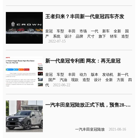
王者归来？丰田新一代皇冠四车齐发
皇冠
车型
丰田
市场
一代
新车
全新
国
产
系统
设计
品牌
尺寸
旗下
轿车
造型
2022-07-15
新一代皇冠专利图 网友：再无皇冠
皇冠
车型
丰田
动力
版本
发动机
新一代
国产
汽油
现款
造型
设计
全新
方面
四
代
2022-06-22
一汽丰田皇冠陆放正式下线，预售28-37万元
一汽丰田皇冠陆放
2021-08-16