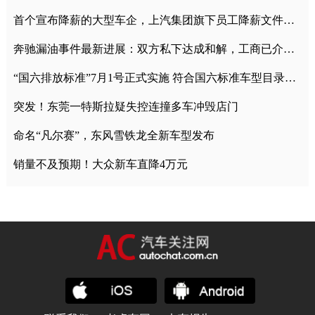
首个宣布降薪的大型车企，上汽集团旗下员工降薪文件曝光
奔驰漏油事件最新进展：双方私下达成和解，工商已介入调查
“国六排放标准”7月1号正式实施 符合国六标准车型目录一览
突发！东莞一特斯拉疑失控连撞多车冲毁店门
命名“凡尔赛”，东风雪铁龙全新车型发布
销量不及预期！大众新车直降4万元