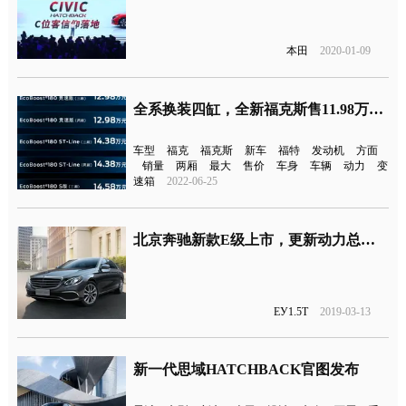
本田
2020-01-09
全系换装四缸，全新福克斯售11.98万元起
车型
福克
福克斯
新车
福特
发动机
方面
销量
两厢
最大
售价
车身
车辆
动力
变
速箱
2022-06-25
北京奔驰新款E级上市，更新动力总成入门版搭载1.5T四缸发动机
EУ1.5T
2019-03-13
新一代思域HATCHBACK官图发布