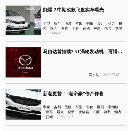
能爆？中期改款飞度实车曝光
车型
新车
飞度
本田
销量
设计
动力
最
大
区间
售价
车身
运动
中期
代号
功率
2023-04-16
马自达首搭载2.5T涡轮发动机，可惜无缘中国市场
马自达
2020-07-07
新老更替！“老帝豪”停产停售
帝豪
吉利
品牌
车型
售价
区间
发动机
新车
最大
全新
变速箱
方面
功率
动力
扭矩
2022-10-05