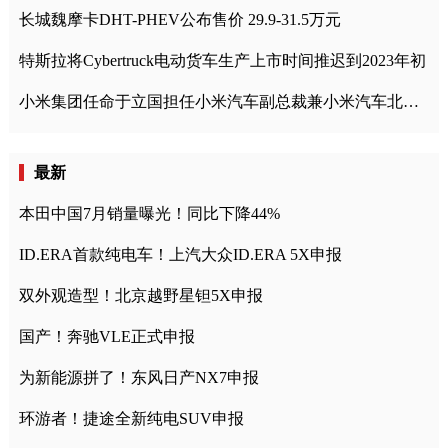
长城魏摩卡DHT-PHEV公布售价 29.9-31.5万元
特斯拉将Cybertruck电动货车生产上市时间推迟到2023年初
小米集团任命于立国担任小米汽车副总裁兼小米汽车北京总部政委
最新
本田中国7月销量曝光！同比下降44%
ID.ERA首款纯电车！上汽大众ID.ERA 5X申报
双外观造型！北京越野星钽5X申报
国产！奔驰VLE正式申报
为新能源拼了！东风日产NX7申报
环游者！捷途全新纯电SUV申报