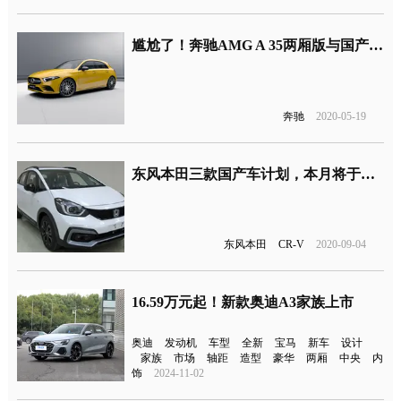
尴尬了！奔驰AMG A 35两厢版与国产三厢版售价基本一样
奔驰
2020-05-19
东风本田三款国产车计划，本月将于北京车展首发
东风本田
CR-V
2020-09-04
16.59万元起！新款奥迪A3家族上市
奥迪
发动机
车型
全新
宝马
新车
设计
家族
市场
轴距
造型
豪华
两厢
中央
内
饰
2024-11-02