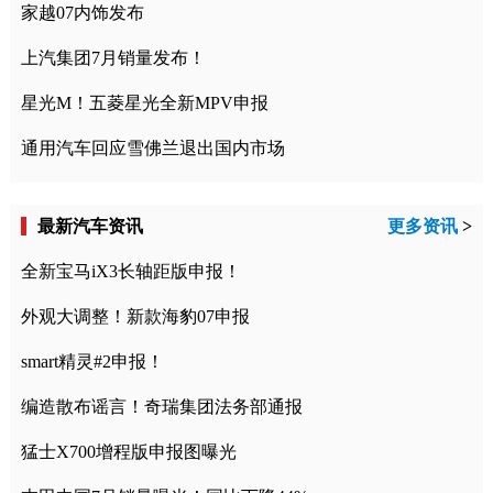
家越07内饰发布
上汽集团7月销量发布！
星光M！五菱星光全新MPV申报
通用汽车回应雪佛兰退出国内市场
最新汽车资讯
更多资讯
>
全新宝马iX3长轴距版申报！
外观大调整！新款海豹07申报
smart精灵#2申报！
编造散布谣言！奇瑞集团法务部通报
猛士X700增程版申报图曝光