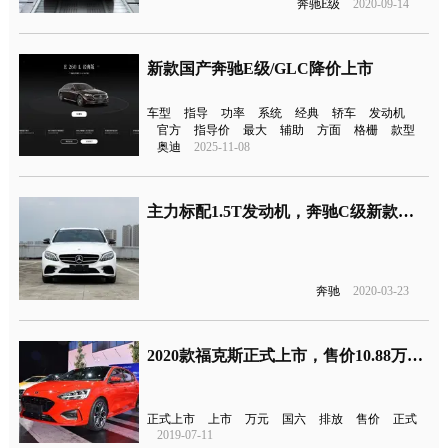
奔驰E级
2020-09-14
新款国产奔驰E级/GLC降价上市
车型
指导
功率
系统
经典
轿车
发动机
官方
指导价
最大
辅助
方面
格栅
款型
奥迪
2025-11-08
主力标配1.5T发动机，奔驰C级新款上市
奔驰
2020-03-23
2020款福克斯正式上市，售价10.88万元起，满足国六排放
正式上市
上市
万元
国六
排放
售价
正式
2019-07-11