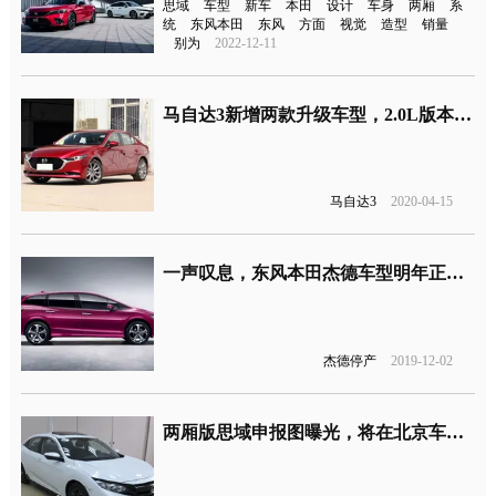
思域
车型
新车
本田
设计
车身
两厢
系
统
东风本田
东风
方面
视觉
造型
销量
别为
2022-12-11
马自达3新增两款升级车型，2.0L版本首入14万内
马自达3
2020-04-15
一声叹息，东风本田杰德车型明年正式停产
杰德停产
2019-12-02
两厢版思域申报图曝光，将在北京车展首发亮相