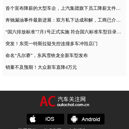
首个宣布降薪的大型车企，上汽集团旗下员工降薪文件曝光
奔驰漏油事件最新进展：双方私下达成和解，工商已介入调查
“国六排放标准”7月1号正式实施 符合国六标准车型目录一览
突发！东莞一特斯拉疑失控连撞多车冲毁店门
命名“凡尔赛”，东风雪铁龙全新车型发布
销量不及预期！大众新车直降4万元