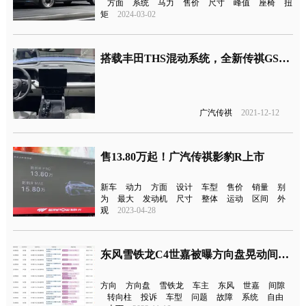
方面
系统
马力
售价
尺寸
峰值
座椅
扭
矩
2024-03-02
搭载丰田THS混动系统，全新传祺GS8公布售价
广汽传祺
2021-12-12
售13.80万起！广汽传祺影豹R上市
新车
动力
方面
设计
车型
售价
销量
别
为
最大
发动机
尺寸
整体
运动
区间
外
观
2023-04-28
东风雪铁龙C4世嘉被曝方向盘晃动间隙大
方向
方向盘
雪铁龙
车主
东风
世嘉
间隙
转向柱
投诉
车型
问题
故障
系统
自由