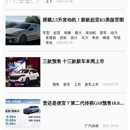
上下
2022-11-16
搭载2.5升发动机！新款起亚K5美版官图
车型
起亚
销量
最大
发动机
新车
动力
变速箱
扭矩
设计
马力
售价
峰值
市场
变化
2024-02-10
三款预售 十三款新车本周上市
预售
新车
上市
新车上市
2019-07-07
贵还是便宜？第二代传祺GS8预售18.88万元起
广汽传祺
2021-10-03