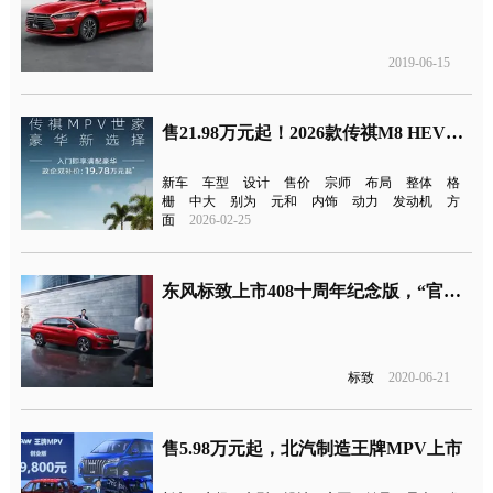
2019-06-15
售21.98万元起！2026款传祺M8 HEV上市
新车
车型
设计
售价
宗师
布局
整体
格
栅
中大
别为
元和
内饰
动力
发动机
方
面
2026-02-25
东风标致上市408十周年纪念版，“官降”1万元
标致
2020-06-21
售5.98万元起，北汽制造王牌MPV上市