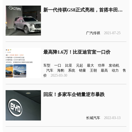
新一代传祺GS8正式亮相，首搭丰田混动系统
广汽传祺
2021-07-25
最高降1.6万！比亚迪官宣一口价
车型
一口
比亚
元起
最大
功率
发动机
汽车
海豹
系统
销量
王朝
最高
动力
售
价
2025-03-30
回应！多家车企销量逆市暴跌
长城汽车
2022-03-13