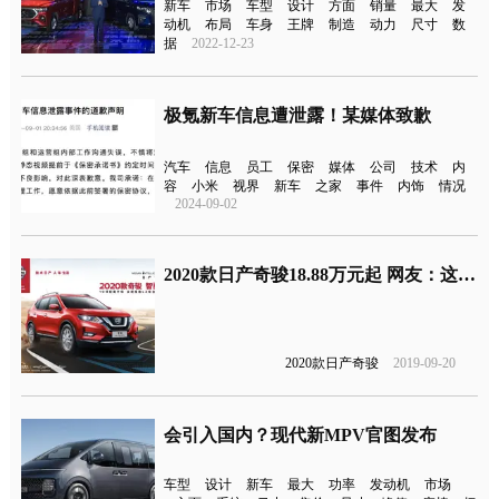
新车
市场
车型
设计
方面
销量
最大
发
动机
布局
车身
王牌
制造
动力
尺寸
数
据
2022-12-23
极氪新车信息遭泄露！某媒体致歉
汽车
信息
员工
保密
媒体
公司
技术
内
容
小米
视界
新车
之家
事件
内饰
情况
2024-09-02
2020款日产奇骏18.88万元起 网友：这个价格是不是膨胀了
2020款日产奇骏
2019-09-20
会引入国内？现代新MPV官图发布
车型
设计
新车
最大
功率
发动机
市场