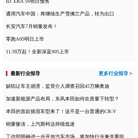
ID. ERA 5S明日预售
通用汽车中国：将继续生产雪佛兰产品，转为出口
长安汽车7月销量发布！
零跑A05明日上市
11.59万起！全新深蓝S05上市
最新行业报导
更多行业报导
>
缺陷让车主崩溃，监管介入调查召回45万辆奥迪
加速新能源产品布局，东风本田如何在质量下转型？
本田的首款插混车型来了！这不是一台普通的CR-V
销量惨淡，上汽斯柯达持续低迷
工信部明确进一步开放汽车市场，将加快行业兼并重组