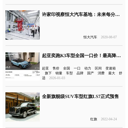
许家印视察恒大汽车基地：未来每分钟可生产一辆车
恒大汽车
2020-08-07
起亚奕跑K3车型全国一口价！最高降4.45万元
起亚
售价
全国
一口
动力
区间
变速箱
旗下
销量
车型
品牌
国产
消费
最大
舒
适
2026-01-03
全新旗舰级SUV车型红旗LS7正式预售
红旗
2022-04-24