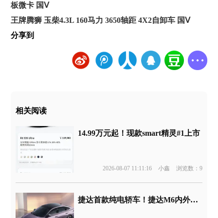
板微卡 国Ⅴ
王牌腾狮 玉柴4.3L 160马力 3650轴距 4X2自卸车 国Ⅴ
分享到
相关阅读
14.99万元起！现款smart精灵#1上市
2026-08-07 11:11:16
小鑫
浏览数：9
捷达首款纯电轿车！捷达M6内外官图发布