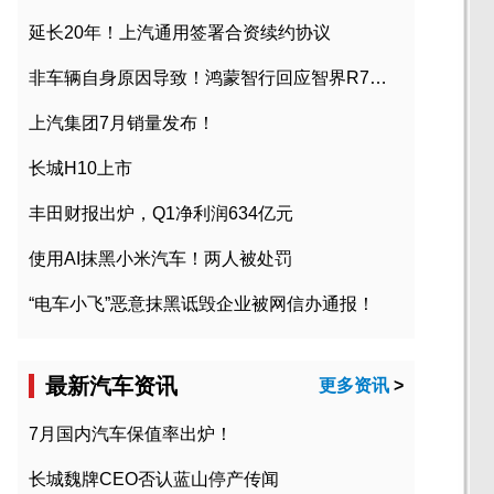
延长20年！上汽通用签署合资续约协议
非车辆自身原因导致！鸿蒙智行回应智界R7起火事故
上汽集团7月销量发布！
长城H10上市
丰田财报出炉，Q1净利润634亿元
使用AI抹黑小米汽车！两人被处罚
“电车小飞”恶意抹黑诋毁企业被网信办通报！
最新汽车资讯
更多资讯
>
7月国内汽车保值率出炉！
长城魏牌CEO否认蓝山停产传闻