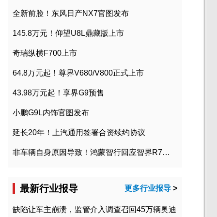
全新前脸！东风日产NX7官图发布
145.8万元！仰望U8L鼎藏版上市
奇瑞纵横F700上市
64.8万元起！尊界V680/V800正式上市
43.98万元起！享界G9预售
小鹏G9L内饰官图发布
延长20年！上汽通用签署合资续约协议
非车辆自身原因导致！鸿蒙智行回应智界R7起火事故
最新行业报导
更多行业报导
>
缺陷让车主崩溃，监管介入调查召回45万辆奥迪