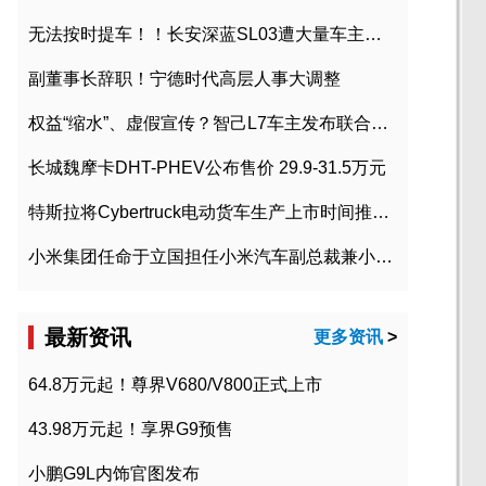
无法按时提车！！长安深蓝SL03遭大量车主投诉
副董事长辞职！宁德时代高层人事大调整
权益“缩水”、虚假宣传？智己L7车主发布联合维权声明
长城魏摩卡DHT-PHEV公布售价 29.9-31.5万元
特斯拉将Cybertruck电动货车生产上市时间推迟到2023年初
小米集团任命于立国担任小米汽车副总裁兼小米汽车北京总部政委
最新资讯
更多资讯
>
64.8万元起！尊界V680/V800正式上市
43.98万元起！享界G9预售
小鹏G9L内饰官图发布