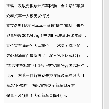
重磅！发改委拟放开汽车限购，全面增加车牌指标
众泰汽车一大楼突发情况
雷克萨斯LM在日本本土竟属“进口”车型，售价2580万日元
能量密度304Wh/kg！宁德时代电池技术实现突破
首个宣布降薪的大型车企，上汽集团旗下员工降薪文件曝光
奔驰漏油事件最新进展：双方私下达成和解，工商已介入调查
“国六排放标准”7月1号正式实施 符合国六标准车型目录一览
突发！东莞一特斯拉疑失控连撞多车冲毁店门
命名“凡尔赛”，东风雪铁龙全新车型发布
销量不及预期！大众新车直降4万元