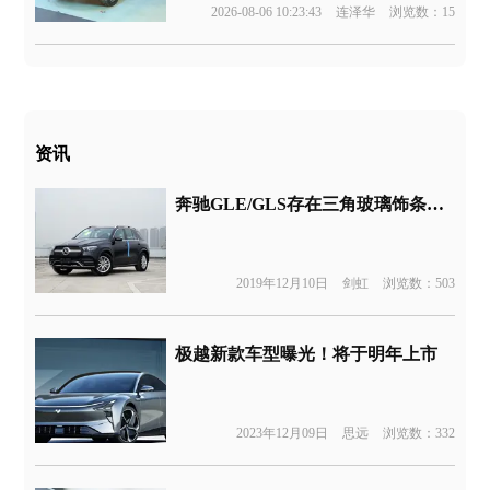
2026-08-06 10:23:43
连泽华
浏览数：15
资讯
奔驰GLE/GLS存在三角玻璃饰条掉落风险，已被海关暂停放行
2019年12月10日
剑虹
浏览数：503
极越新款车型曝光！将于明年上市
2023年12月09日
思远
浏览数：332