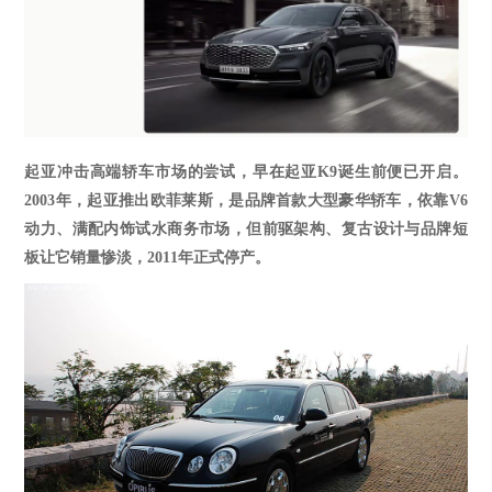
起亚冲击高端轿车市场的尝试，早在
起亚
K9诞生前便已开启。
2003年
，起亚推出
欧菲莱斯，是品牌首款大型豪华轿车，依靠
V6
动力、满配内饰试水商务市场，但前驱架构、复古设计与品牌短
板让它销量惨淡，2011年正式停产。