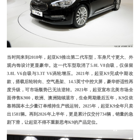
当时间来到
2018年，
起亚
K9推出第二代车型，车身尺寸更大、外
观内饰设计更显豪华。这一代车型取消了
5.0L V8自吸
，仅保留
3.8L V6自吸与3.3T V6涡轮增压。2021年，起亚K9完成中期改
款，搭载后轮转向、空气悬架、14.5英寸中控大屏，豪华舒适性再
度升级，可市场颓势已无法逆转。2021年，起亚宣布北美市场全
面停售K900，欧洲、澳洲陆续退市，生命周期最后五年，K9仅依
靠韩国本土少量订单维持生产线运转。
2025年
，起亚
K9全年
只卖
出
1581辆。再到2026年上半年，更是累计仅交付734辆，销量的急
剧下滑，让起亚不得不重新思考K9的产品定位。