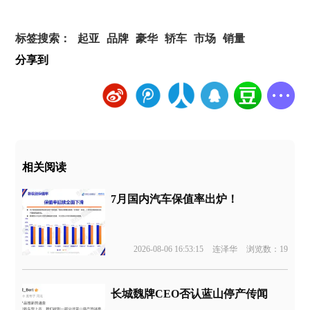
标签搜索：
起亚
品牌
豪华
轿车
市场
销量
分享到
相关阅读
7月国内汽车保值率出炉！
2026-08-06 16:53:15
连泽华
浏览数：19
长城魏牌CEO否认蓝山停产传闻