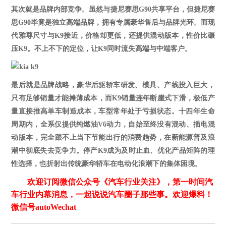
其次就是品牌内部竞争。
虽然与捷尼赛思
G90共享平台，
但捷尼赛
思
G90毕竟是独立高端品牌，
拥有专属豪华售后与品牌光环
。而现
代雅尊尺寸与
K9接近，价格却更低，
还提供混动版本，性价比碾
压
K9。不上不下的定位，让K9同时流失高端与中端客户。
最后就是品牌战略，
豪华后驱轿车研发、模具、产线投入巨大，
只有足够销量才能摊薄成本，而
K9销量连年断崖式下滑
，
极低产
量直接推高单车制造成本，车型常年处于亏损状态。十四年生命
周期内，全系仅提供纯燃油
V6动力，自始至终没有混动、插电混
动版本，完全跟不上当下节能出行的消费趋势，在新能源普及浪
潮中彻底失去竞争力。停产K9成为及时止血、优化产品矩阵的理
性选择，也折射出传统豪华轿车在电动化浪潮下的集体困境。
欢迎订阅微信公众号《汽车行业关注》，第一时间汽
车行业内幕消息，一起说说汽车圈子那些事。欢迎爆料！
微信号autoWechat