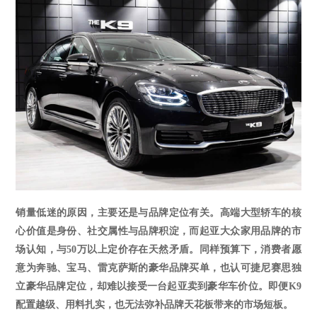
销量低迷的原因，主要还是与品牌定位有关。
高端大型轿车的核
心价值是身份、社交属性与品牌积淀，而起亚大众家用品牌的市
场认知，与
50万以上定价存在天然矛盾。同样预算下，消费者愿
意为奔驰、宝马、雷克萨斯的豪华
品牌
买单，也认可捷尼赛思独
立豪华品牌定位，却难以接受一台起亚卖到豪华车价位。即便
K9
配置越级、用料扎实，也无法弥补品牌天花板带来的市场短板。