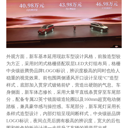
外观方面，新车基本延用现款车型设计风格，前脸造型较
为方正，采用封闭式格栅搭配双层LED大灯组布局，格栅
中央镶嵌腾势品牌LOGO标识，辨识度极高的同时也给人
稳重的视觉效果。前包围两侧通风开口设计呈现“C”造型
样式，底部加入贯穿式镀铬前铲，营造出硬朗的气息。车
身侧面，新车体态修长，采用大量平直线条贯穿至车尾部
分，配备专属22英寸镜面锻造轮圈以及160mm超宽电动侧
踏板，兼具豪华感与操控感。车尾部分，新车尾灯采用长
条样式造型设计，内部灯组呈现间断样式，中央镶嵌品牌
LOGO标识，夜间点亮后拥有极高的辨识度，宽大的后包
围和银色护板设计进一步提升了车辆的视觉层次感。