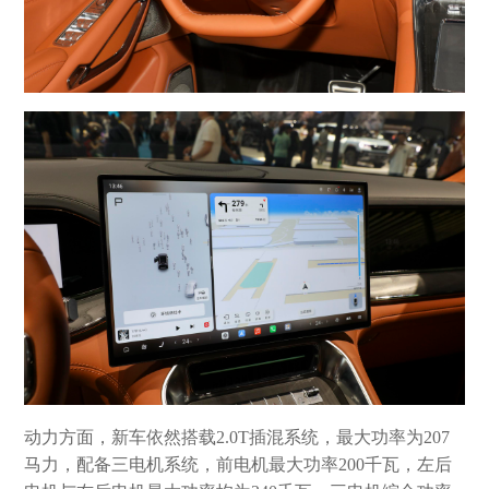
动力方面，新车依然搭载2.0T插混系统，最大功率为207
马力，配备三电机系统，前电机最大功率200千瓦，左后