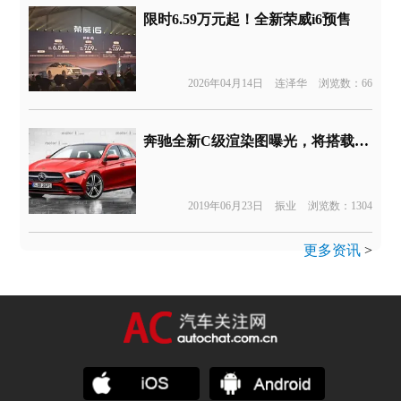
限时6.59万元起！全新荣威i6预售
2026年04月14日
连泽华
浏览数：66
奔驰全新C级渲染图曝光，将搭载2.0T涡轮发动机
2019年06月23日
振业
浏览数：1304
更多资讯
>