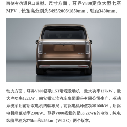
尺寸方面，尊界V800定位大型七座
两侧有仿通风口造型。
MPV，长宽高分别为5495/2006/1850mm，轴距3430mm。
动力方面，尊界
V800搭载1.5T增程发动机，最大功率127kW，最
大净功率122kW，由安徽江淮汽车集团股份有限公司生产。驱动
系统采用前后双电机四驱布局，前驱电机峰值功率160kW，后驱
电机峰值功率230kW。
尊界
V800
搭载的是
63.2kWh的
电池
，纯电
续航里程为
275km和265km（WLTC）两个版本。