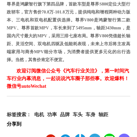
尊界是鸿蒙智行旗下第四品牌，首款车型是尊界
S800定位大型行
政轿车，官方售价70.8万-101.8万元，提供纯电和增程两种动力版
本、三电机和双电机配置供选择。尊界V800是鸿蒙智行第二款
MPV、尊界首款MPV，车长来到了
5495mm，轴距3430mm，是
国内尺寸最大的MPV，采用三排
七座
布局。
尊界
V800凭借超长轴
距、灵活空间、双电机四驱及低能耗表现，未来上市后将主攻高
端家用与商务MPV细分市场，为消费者提供更多元化的出行选
择
。当然，其售价肯定不便宜。
欢迎订阅微信公众号《汽车行业关注》，第一时间汽
车行业内幕消息，一起说说汽车圈子那些事。欢迎爆料！
微信号autoWechat
标签搜索：
电机
功率
品牌
车头
车身
轴距
分享到