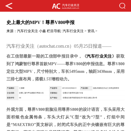
史上最大的MPV！尊界V800申报
来源：
汽车行业关注
小鑫
栏目导航:
汽车行业关注
>
资讯
>
汽车行业关注（autochat.com.cn）05月25日报道——
在工信部最新一期的工信部申报目录中，《
汽车行业关注
》获取
到了
鸿蒙智行
尊界首款
MPV——尊界V800
的
申报信息
。尊界
V800
定位
大型
MPV，
尺寸特别大，车长
5495mm，轴距3430mm，采用
三排七座布局，搭载
1.5T增程动力。
外观
方面
，尊界
V800前脸沿用尊界S800的设计语言，车头采用大
面积银色金属饰条，车头大灯从”C型“改为“7型”，
灯组中间
是
“MAEXTRO”英文标识，
封闭式车头的正中央镶嵌有巨大的尊