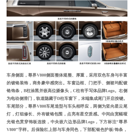
车身侧面，尊界
V800侧面整体规整、厚重，采用双色车身与丰富
的镀铬装饰，商务豪华感突出。车窗边框、门把手、侧裙均配镀
铬饰条，B柱涂黑并嵌高位摄像头，C柱有手写体品牌Logo。右侧
为电动侧滑门，轨道隐藏于D柱车窗下，末端集成尾门开启按键。
车尾部分，
尊界
V800车尾造型与车头相呼应，两侧为竖向星云尾
灯，灯组修长、外有镀铬包围，点亮有星空质感。中间由宽幅哑
光银色贯穿饰板连接，中央嵌六边形品牌Logo，下方标注“尊界
V800”字样。后保险杠上部与车身同色，下部配银色护板/饰条，