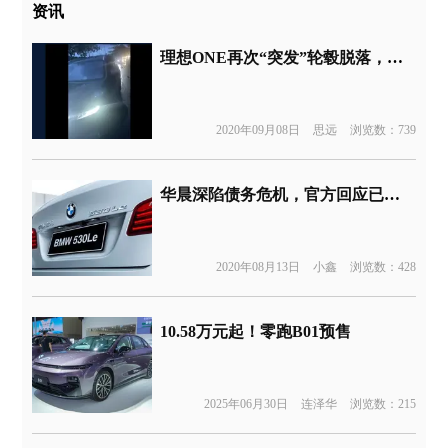
资讯
理想ONE再次“突发”轮毂脱落，四起均受官方通报为事故所致
2020年09月08日
思远
浏览数：739
华晨深陷债务危机，官方回应已成立债委会寻求支持
2020年08月13日
小鑫
浏览数：428
10.58万元起！零跑B01预售
2025年06月30日
连泽华
浏览数：215