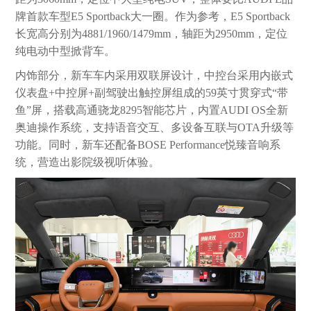
牌首款车型E5 Sportback大一圈。作为参考，E5 Sportback
长宽高分别为4881/1960/1479mm，轴距为2950mm，定位
纯电动中型掀背车。
内饰部分，新车车内采用双联屏设计，中控台采用内嵌式
仪表盘+中控屏+副驾驶出触控屏组成的59英寸贯穿式“带
鱼”屏，搭载高通骁龙8295智能芯片，内置AUDI OS全新
奥迪操作系统，支持语音交互、多设备互联与OTA升级等
功能。同时，新车还配备BOSE Performance悦臻音响系
统，营造出影院级视听体验。