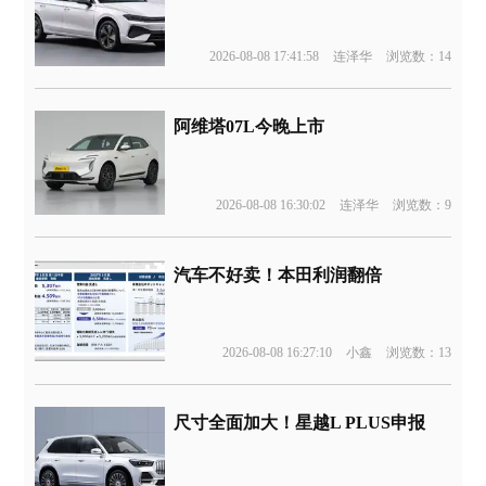
2026-08-08 17:41:58
连泽华
浏览数：14
阿维塔07L今晚上市
2026-08-08 16:30:02
连泽华
浏览数：9
汽车不好卖！本田利润翻倍
2026-08-08 16:27:10
小鑫
浏览数：13
尺寸全面加大！星越L PLUS申报