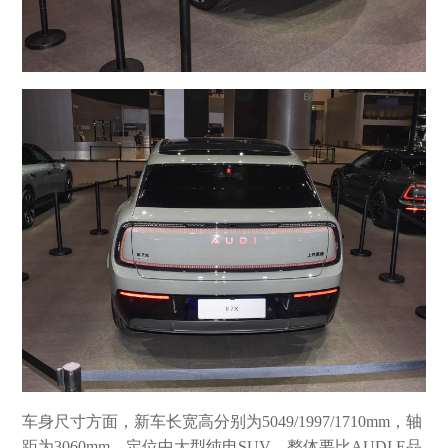
车身尺寸方面，新车长宽高分别为5049/1997/1710mm，轴
距为3060mm，定位中大型纯电SUV，整体要比AUDI E品