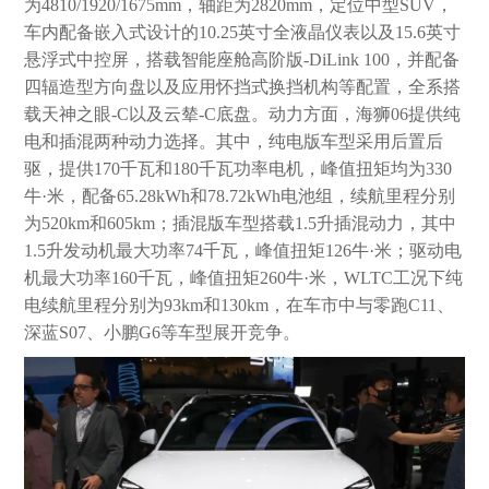
为4810/1920/1675mm，轴距为2820mm，定位中型SUV，
车内配备嵌入式设计的10.25英寸全液晶仪表以及15.6英寸
悬浮式中控屏，搭载智能座舱高阶版-DiLink 100，并配备
四辐造型方向盘以及应用怀挡式换挡机构等配置，全系搭
载天神之眼-C以及云辇-C底盘。动力方面，海狮06提供纯
电和插混两种动力选择。其中，纯电版车型采用后置后
驱，提供170千瓦和180千瓦功率电机，峰值扭矩均为330
牛·米，配备65.28kWh和78.72kWh电池组，续航里程分别
为520km和605km；插混版车型搭载1.5升插混动力，其中
1.5升发动机最大功率74千瓦，峰值扭矩126牛·米；驱动电
机最大功率160千瓦，峰值扭矩260牛·米，WLTC工况下纯
电续航里程分别为93km和130km，在车市中与零跑C11、
深蓝S07、小鹏G6等车型展开竞争。