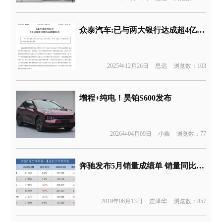
众泰汽车:已与两大银行达成超4亿债务和解
2025年12月26日
思远
浏览数：103
增程+纯电！昊铂S600发布
2026年04月09日
小鑫
浏览数：77
奔驰发布5月销量成绩单 销量同比下滑1.3%
2019年06月13日
连泽华
浏览数：857