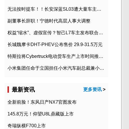
无法按时提车！！长安深蓝SL03遭大量车主投诉
副董事长辞职！宁德时代高层人事大调整
权益“缩水”、虚假宣传？智己L7车主发布联合维权声明
长城魏摩卡DHT-PHEV公布售价 29.9-31.5万元
特斯拉将Cybertruck电动货车生产上市时间推迟到2023年初
小米集团任命于立国担任小米汽车副总裁兼小米汽车北京总部政委
最新资讯
更多资讯
>
全新前脸！东风日产NX7官图发布
145.8万元！仰望U8L鼎藏版上市
奇瑞纵横F700上市