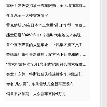
重磅！发改委拟放开汽车限购，全面增加车牌指标
众泰汽车一大楼突发情况
雷克萨斯LM在日本本土竟属“进口”车型，售价2580万日元
能量密度304Wh/kg！宁德时代电池技术实现突破
首个宣布降薪的大型车企，上汽集团旗下员工降薪文件曝光
奔驰漏油事件最新进展：双方私下达成和解，工商已介入调查
“国六排放标准”7月1号正式实施 符合国六标准车型目录一览
突发！东莞一特斯拉疑失控连撞多车冲毁店门
命名“凡尔赛”，东风雪铁龙全新车型发布
销量不及预期！大众新车直降4万元