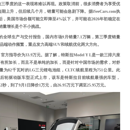
拉三季度的这一表现
将
难以再现。政策取消前，很多消费者为享受优
短期上升，但后续几个月，销量可能会急剧下降。据
iSeeCars.com执
贴结束后，美国市场份额可能立即降至4%以下，并可能在2026年初稳定在
销量增长是个不小挑战。
的全球生产与交付报告，国内市场
9月销量7.1万辆，第三季度销量
品端动作频繁，重点发力高端
SUV和续航优化两大方向。
市，官方指导价为33.9万元。据了解，特斯拉Model Y L是一款三排六座
座版）有所加长，而且不是单纯的加长，而是针对中国市场的需求，对舒
为82千瓦时的LG三元锂电池组，CLTC续航里程为751公里。
此
3长续航后轮驱动版车型正式上市，该车是特斯拉目前续航最强的车型，
2秒，到了9月1日降价1万元，由26.95万元下调至25.95万元。