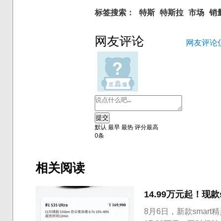
标签搜索：
特斯
特斯拉
市场
销
网友评论
网友评论
提交
默认
最早
最热
评分最高
0
条
相关阅读
14.99万元起！现款
8月6日，新款smart