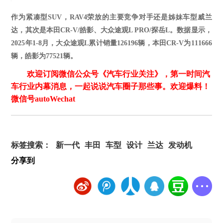
作为紧凑型
SUV，
RAV4荣放
的主要竞争对手还是姊妹车型
威兰
达
，其次是本田
CR-V/皓影、大众途观L PRO/探岳L。数据显示，
2025年1-
8
月，大众途观
L累计销量
126196
辆，本田
CR-V为
111666
辆
，皓影为
77521辆。
欢迎订阅微信公众号《汽车行业关注》，第一时间汽
车行业内幕消息，一起说说汽车圈子那些事。欢迎爆料！
微信号autoWechat
标签搜索：
新一代
丰田
车型
设计
兰达
发动机
分享到