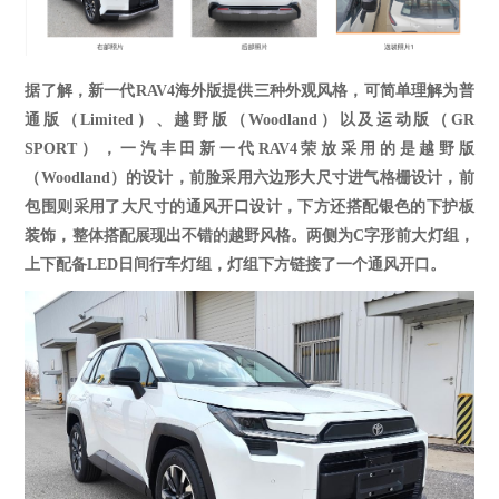
据了解，新一代
RAV4
海外版提供三种外观风格，可简单理解为普
通版（
Limited）、越野版（Woodland）以及运动版（GR
SPORT）
，一汽丰田新一代
RAV4荣放
采用的是
越野版
（
Woodland）的设计，前脸采用六边形大尺寸进气格栅设计，前
包围则采用了大尺寸的通风开口设计，下方还搭配银色的下护板
装饰，整体搭配展现出不错的越野风格。
两侧为
C字形前
大
灯组，
上下配备
LED日间行车灯组，灯组下方链接了一个通风开口。