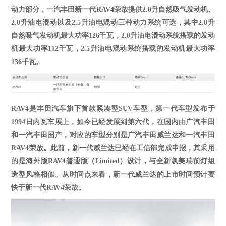
动力部分，一汽丰田新一代
RAV4荣放提供2.0升自然吸气发动机、
2.0升油电混动以及2.5升油电混动三种动力系统可选，其中2.0升
自然吸气发动机最大功率126千瓦
，
2.0升油电混动系统搭载的发动
机最大功率112千瓦
，
2.5升油电混动系统搭载的发动机最大功率
136千瓦。
RAV4是丰田汽车旗下首款紧凑型SUV车型，第一代车型发布于
1994日内瓦车展上，
如今已经发展到
第六代，
在国内
由广汽丰田
和一汽丰田国产，
对应的车型分别是广汽丰田
威兰达
和一汽丰田
RAV4荣放。此前，新一代威兰达已经在工信部完成申报，其采用
的是海外版RAV4
普通版（
Limited）
设计，与全新凯美瑞前灯组
造型风格相似。从时间点来看，新一代威兰达的上市时间预计要
快于新一代
RAV4荣放。