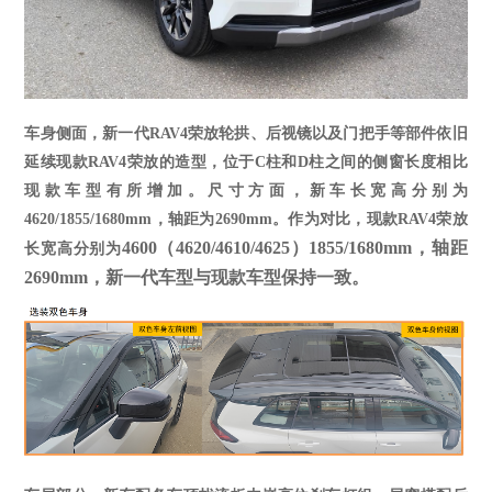
车身侧面，新一代
RAV4
荣放
轮拱、后视镜以及门把手等部件依旧
延续现款
RAV4荣放的造型，位于C柱和D柱之间的侧窗长度相比
现款车型有所增加。尺寸方面，新车长宽高分别为
4620/1855/1680mm，轴距为2690mm。
作为对比，现款
RAV4荣放
4600
（4620/4610/4625）
1855
/
1680
mm，轴距
长宽高分别为
2690mm，新一代车型与现款车型保持一致。