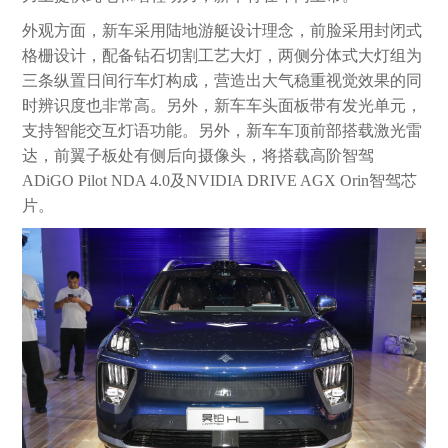
外观方面，新车采用陆地游艇设计理念，前脸采用封闭式
格栅设计，配备钻石切割工艺大灯，两侧分体式大灯组为
三条纵置日间行车灯构成，营造出大气稳重视觉效果的同
时辨识度也非常高。另外，新车车头面板带有发光单元，
支持智能交互灯语功能。另外，新车车顶前部搭载激光雷
达，前翼子板处有侧后向摄像头，将搭载高阶智驾
ADiGO Pilot NDA 4.0及NVIDIA DRIVE AGX Orin智驾芯
片。