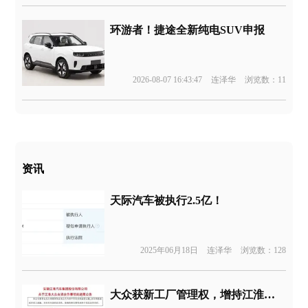
环游者！捷途全新纯电SUV申报
2026-08-07 16:43:47
连泽华
浏览数：11
资讯
天际汽车被执行2.5亿！
2025年06月18日
连泽华
浏览数：128
大众获新工厂管理权，增持江淮大众股份至75%