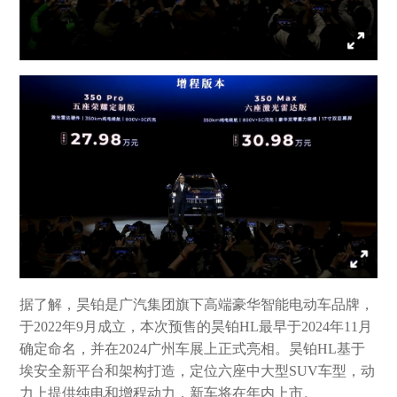
据了解，昊铂是广汽集团旗下高端豪华智能电动车品牌，
于2022年9月成立，本次预售的昊铂HL最早于2024年11月
确定命名，并在2024广州车展上正式亮相。昊铂HL基于
埃安全新平台和架构打造，定位六座中大型SUV车型，动
力上提供纯电和增程动力，新车将在年内上市。