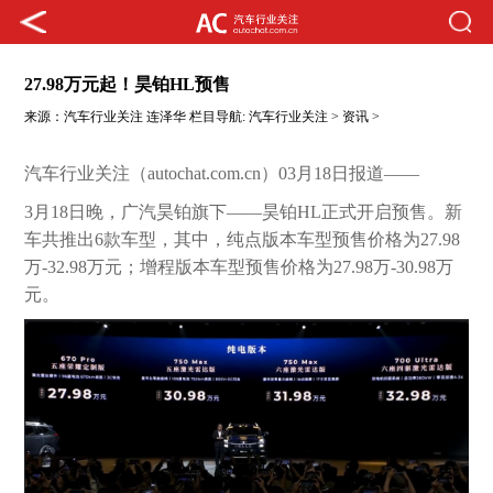
27.98万元起！昊铂HL预售
来源：
汽车行业关注
连泽华
栏目导航:
汽车行业关注
>
资讯
>
汽车行业关注（autochat.com.cn）03月18日报道——
3月18日晚，广汽昊铂旗下——昊铂HL正式开启预售。新
车共推出6款车型，其中，纯点版本车型预售价格为27.98
万-32.98万元；增程版本车型预售价格为27.98万-30.98万
元。