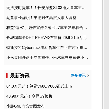
无法按时提车！！长安深蓝SL03遭大量车主投诉
副董事长辞职！宁德时代高层人事大调整
权益“缩水”、虚假宣传？智己L7车主发布联合维权声明
长城魏摩卡DHT-PHEV公布售价 29.9-31.5万元
特斯拉将Cybertruck电动货车生产上市时间推迟到2023年初
小米集团任命于立国担任小米汽车副总裁兼小米汽车北京总部政委
最新资讯
更多资讯
>
64.8万元起！尊界V680/V800正式上市
43.98万元起！享界G9预售
小鹏G9L内饰官图发布