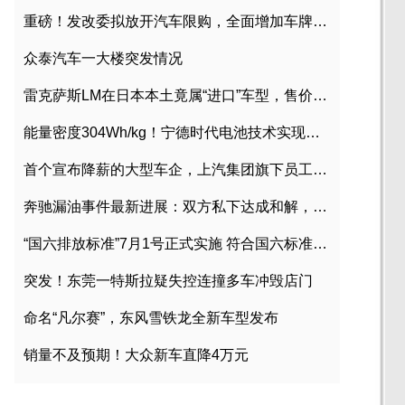
重磅！发改委拟放开汽车限购，全面增加车牌指标
众泰汽车一大楼突发情况
雷克萨斯LM在日本本土竟属“进口”车型，售价2580万日元
能量密度304Wh/kg！宁德时代电池技术实现突破
首个宣布降薪的大型车企，上汽集团旗下员工降薪文件曝光
奔驰漏油事件最新进展：双方私下达成和解，工商已介入调查
“国六排放标准”7月1号正式实施 符合国六标准车型目录一览
突发！东莞一特斯拉疑失控连撞多车冲毁店门
命名“凡尔赛”，东风雪铁龙全新车型发布
销量不及预期！大众新车直降4万元