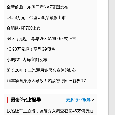
全新前脸！东风日产NX7官图发布
145.8万元！仰望U8L鼎藏版上市
奇瑞纵横F700上市
64.8万元起！尊界V680/V800正式上市
43.98万元起！享界G9预售
小鹏G9L内饰官图发布
延长20年！上汽通用签署合资续约协议
非车辆自身原因导致！鸿蒙智行回应智界R7起火事故
最新行业报导
更多行业报导
>
缺陷让车主崩溃，监管介入调查召回45万辆奥迪