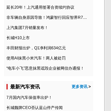
延长20年！上汽通用签署合资续约协议
非车辆自身原因导致！鸿蒙智行回应智界R7起火事故
上汽集团7月销量发布！
长城H10上市
丰田财报出炉，Q1净利润634亿元
使用AI抹黑小米汽车！两人被处罚
“电车小飞”恶意抹黑诋毁企业被网信办通报！
最新汽车资讯
更多资讯
>
7月国内汽车保值率出炉！
长城魏牌CEO否认蓝山停产传闻