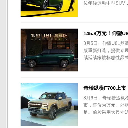
位年轻运动中型SUV
145.8万元！仰望
8月5日，仰望U8L鼎
版重新打造，提供专
续延续家族标志性鼎
奇瑞纵横F700上市
8月6日，奇瑞捷途纵
市，售价为万元。外
足。前脸采用大尺寸矩