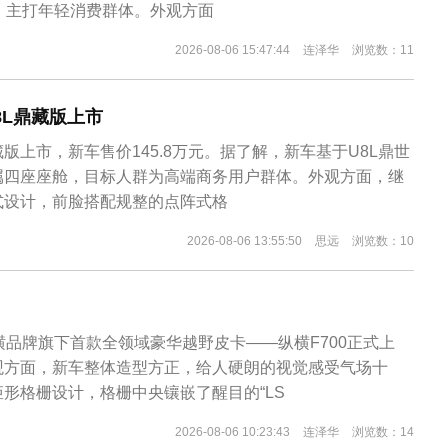
，主打年轻消费群体。外观方面
2026-08-06 15:47:44
连泽华
浏览数：11
U8L鼎藏版上市
藏版上市，新车售价145.8万元。据了解，新车基于U8L鼎世
属四座座舱，目标人群为高端商务用户群体。外观方面，继
式设计，前脸搭配规整的点阵式格
2026-08-06 13:55:50
思远
浏览数：10
横品牌旗下首款全领域豪华越野皮卡——纵横F700正式上
观方面，新车整体造型方正，给人硬朗的视觉感受气场十
形格栅设计，格栅中央镶嵌了醒目的“LS
2026-08-06 10:23:43
连泽华
浏览数：14