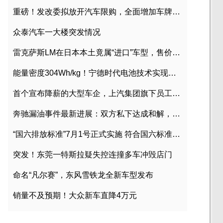
重磅！发改委拟放开汽车限购，全面增加车牌指标
众泰汽车一大楼突发情况
雷克萨斯LM在日本本土竟属“进口”车型，售价2580万日元
能量密度304Wh/kg！宁德时代电池技术实现突破
首个宣布降薪的大型车企，上汽集团旗下员工降薪文件曝光
奔驰漏油事件最新进展：双方私下达成和解，工商已介入调查
“国六排放标准”7月1号正式实施 符合国六标准车型目录一览
突发！东莞一特斯拉疑失控连撞多车冲毁店门
命名“凡尔赛”，东风雪铁龙全新车型发布
销量不及预期！大众新车直降4万元