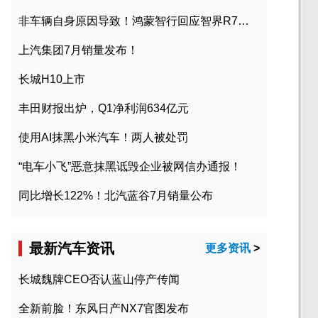
非车辆自身原因导致！鸿蒙智行回应智界R7起火事故
上汽集团7月销量发布！
长城H10上市
丰田财报出炉，Q1净利润634亿元
使用AI抹黑小米汽车！两人被处罚
“电车小飞”恶意抹黑诋毁企业被网信办通报！
同比增长122%！北汽蓝谷7月销量公布
最新汽车资讯
更多资讯
>
长城魏牌CEO否认蓝山停产传闻
全新前脸！东风日产NX7官图发布