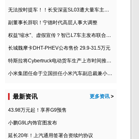
无法按时提车！！长安深蓝SL03遭大量车主投诉
副董事长辞职！宁德时代高层人事大调整
权益“缩水”、虚假宣传？智己L7车主发布联合维权声明
长城魏摩卡DHT-PHEV公布售价 29.9-31.5万元
特斯拉将Cybertruck电动货车生产上市时间推迟到2023年初
小米集团任命于立国担任小米汽车副总裁兼小米汽车北京总部政委
最新资讯
更多资讯
>
43.98万元起！享界G9预售
小鹏G9L内饰官图发布
延长20年！上汽通用签署合资续约协议