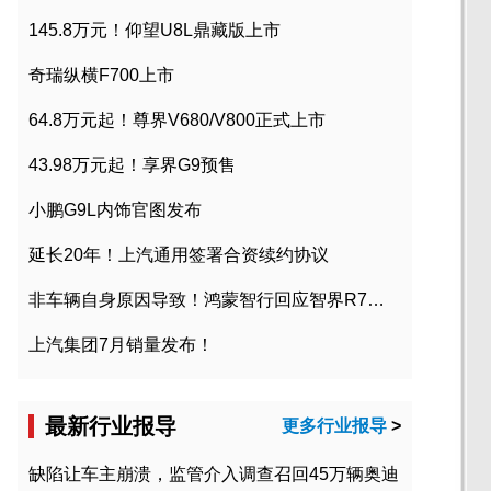
145.8万元！仰望U8L鼎藏版上市
奇瑞纵横F700上市
64.8万元起！尊界V680/V800正式上市
43.98万元起！享界G9预售
小鹏G9L内饰官图发布
延长20年！上汽通用签署合资续约协议
非车辆自身原因导致！鸿蒙智行回应智界R7起火事故
上汽集团7月销量发布！
最新行业报导
更多行业报导
>
缺陷让车主崩溃，监管介入调查召回45万辆奥迪