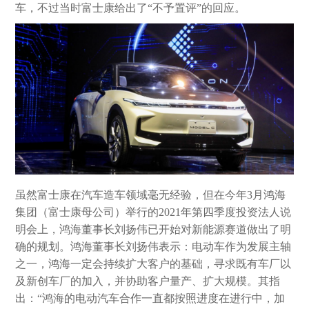
车，不过当时富士康给出了“不予置评”的回应。
虽然富士康在汽车造车领域毫无经验，但在今年3月鸿海
集团（富士康母公司）举行的2021年第四季度投资法人说
明会上，鸿海董事长刘扬伟已开始对新能源赛道做出了明
确的规划。鸿海董事长刘扬伟表示：电动车作为发展主轴
之一，鸿海一定会持续扩大客户的基础，寻求既有车厂以
及新创车厂的加入，并协助客户量产、扩大规模。其指
出：“鸿海的电动汽车合作一直都按照进度在进行中，加