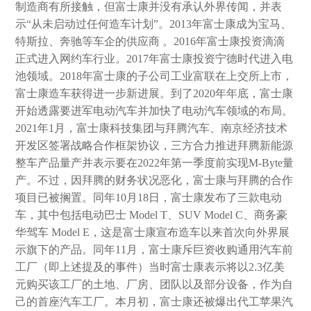
制造商有所接触，但富士康并没有承认外界传闻，并表
示“从未启动过任何造车计划”。2013年富士康成为宝马、
特斯拉、奔驰等车企的供应商 。2016年富士康投资滴滴
正式进入网约车行业。2017年富士康投资宁德时代进入电
池领域。2018年富士康的子公司工业富联在上交所上市，
富士康造车获得进一步新进展。到了2020年年底，富士康
开始透露要进军电动汽车并加快了电动汽车领域的布局。
2021年1月，富士康科技集团与拜腾汽车、南京经济技术
开发区签署战略合作框架协议，三方合力推进拜腾新能源
整车产品量产并表示要在2022年第一季度前实现M-Byte量
产。不过，因拜腾的财务状况恶化，富士康与拜腾的合作
项目已被搁置。同年10月18日，富士康发布了三款电动
车，其中包括电动巴士 Model T、SUV Model C、商务豪
华驾车 Model E，这是富士康宣布造车以来首次向外界展
示旗下的产品。同年11月，富士康斥巨资收购通用汽车前
工厂（即上述提及的事件）当时富士康表示将以2.3亿美
元购买该工厂的土地、厂房、团队以及部分设备，作为自
己的首座汽车工厂。本月初，富士康还被爆出代工苹果汽