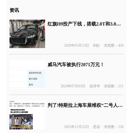
资讯
红旗H9投产下线，搭载2.0T和3.0T动力将于6月上市
2020年05月13日
剑虹
浏览数：434
威马汽车被执行2071万元！
2024年07月03日
连泽华
浏览数：211
判了!特斯拉上海车展维权“二号人物”败诉
2023年11月22日
思远
浏览数：120