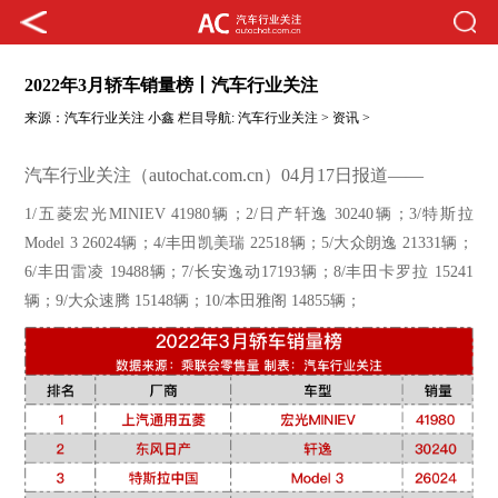
2022年3月轿车销量榜丨汽车行业关注
来源：
汽车行业关注
小鑫
栏目导航:
汽车行业关注
>
资讯
>
汽车行业关注（autochat.com.cn）04月17日报道——
1/
五菱宏光
MINIEV
41980辆；2
/
日产轩逸
30240辆；3
/
特斯拉
Model 3
26024辆；4
/
丰田凯美瑞
22518辆；5
/
大众朗逸
21331辆；
6
/
丰田雷凌
19488辆；7
/
长安逸动
17193辆；8
/
丰田卡罗拉
15241
辆；9
/
大众速腾
15148辆；10
/
本田雅阁
14855辆；