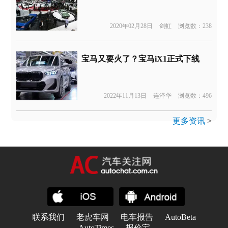
2020年02月28日
剑虹
浏览数：238
宝马又要火了？宝马iX1正式下线
2022年11月13日
连泽华
浏览数：496
更多资讯
>
联系我们
老虎车网
电车报告
AutoBeta
AutoTimes
报价宝