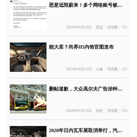
恶意诋毁蔚来！多个网络账号被判赔偿道歉
2026年01月19日
思远
浏览数：132
能大卖？尚界H5内饰官图发布
2025年08月21日
小鑫
浏览数：123
删帖道歉，大众高尔夫广告涉种族歧视
2020年05月23日
剑虹
浏览数：526
2020年日内瓦车展取消举行，汽车厂商新车发布延期