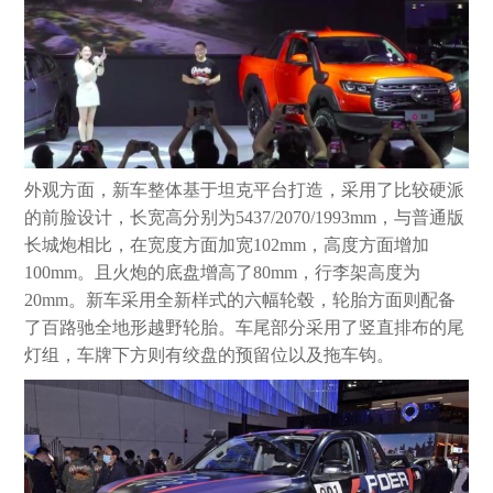
外观方面，新车整体基于坦克平台打造，采用了比较硬派
的前脸设计，长宽高分别为5437/2070/1993mm，与普通版
长城炮相比，在宽度方面加宽102mm，高度方面增加
100mm。且火炮的底盘增高了80mm，行李架高度为
20mm。新车采用全新样式的六幅轮毂，轮胎方面则配备
了百路驰全地形越野轮胎。车尾部分采用了竖直排布的尾
灯组，车牌下方则有绞盘的预留位以及拖车钩。