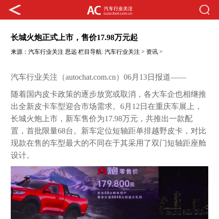
长城火炮正式上市，售价17.98万元起
来源：
汽车行业关注
思远
栏目导航:
汽车行业关注
>
资讯
>
汽车行业关注（autochat.com.cn）06月13日报道——
随着国内皮卡政策的逐步放宽或取消，各大车企也相继推
出全新皮卡车型迎合市场需求。6月12日在重庆车展上，
长城火炮上市，新车售价为17.98万元，共推出一款配
置，首批限量68台。新车定位短轴距单排越野皮卡，对比
现款在售的车型最大的不同在于其采用了双门短轴距座舱
设计。