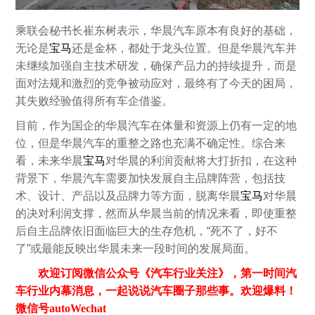
乘联会秘书长崔东树表示，华晨汽车原本有良好的基础，
无论是
宝马
还是金杯，都处于龙头位置。但是华晨汽车并
未继续加强自主技术研发，确保产品力的持续提升，而是
面对法规和激烈的竞争被动应对，最终有了今天的困局，
其失败经验值得所有车企借鉴。
目前，作为国企的华晨汽车在体量和资源上仍有一定的地
位，但是华晨汽车的重整之路也充满不确定性。综合来
看，未来华晨
宝马
对华晨的利润贡献将大打折扣，在这种
背景下，华晨汽车需要加快发展自主品牌阵营，包括技
术、设计、产品以及品牌力等方面，脱离华晨
宝马
对华晨
的决对利润支撑，然而从华晨当前的情况来看，即使重整
后自主品牌依旧面临巨大的生存危机，“死不了，好不
了”或最能反映出华晨未来一段时间的发展局面。
欢迎订阅微信公众号《汽车行业关注》，第一时间汽
车行业内幕消息，一起说说汽车圈子那些事。欢迎爆料！
微信号autoWechat